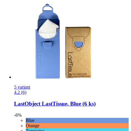
5 variant
4.2 (6)
LastObject
LastTissue, Blue (6 ks)
-6%
Blue
Orange
Turquoise