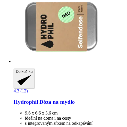
Do košíku
4.3 (12)
Hydrophil
Dóza na mýdlo
9,6 x 6,6 x 3,6 cm
ideální na doma i na cesty
s integrovaným sítkem na odkapávání