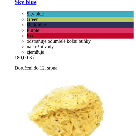
Sky blue
Sky blue
Green
Dark blue
Purple
Red
odstraňuje odumřelé kožní buňky
na kožní vady
zjemňuje
180,00 Kč
Doručení do 12. srpna