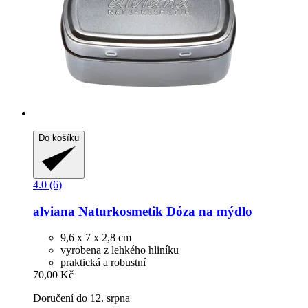
Do košíku
4.0 (6)
alviana Naturkosmetik
Dóza na mýdlo
9,6 x 7 x 2,8 cm
vyrobena z lehkého hliníku
praktická a robustní
70,00 Kč
Doručení do 12. srpna