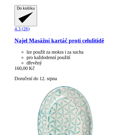
Do košíku
4.3 (26)
Najel
Masážní kartáč proti celulitidě
lze použít za mokra i za sucha
pro každodenní použití
dřevěný
160,00 Kč
Doručení do 12. srpna