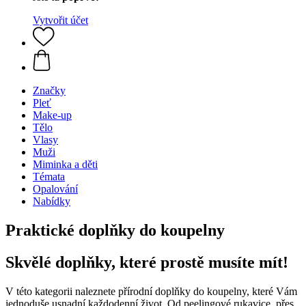
Vytvořit účet
Značky
Pleť
Make-up
Tělo
Vlasy
Muži
Miminka a děti
Témata
Opalování
Nabídky
Praktické doplňky do koupelny
Skvělé doplňky, které prostě musíte mít!
V této kategorii naleznete přírodní doplňky do koupelny, které Vám
jednoduše usnadní každodenní život. Od peelingové rukavice, přes