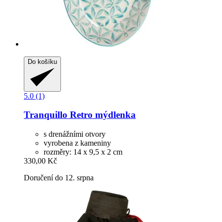
Do košíku
5.0 (1)
Tranquillo
Retro mýdlenka
s drenážními otvory
vyrobena z kameniny
rozměry: 14 x 9,5 x 2 cm
330,00 Kč
Doručení do 12. srpna