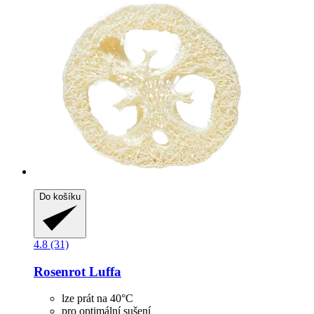
Do košíku
4.8 (31)
Rosenrot
Luffa
lze prát na 40°C
pro optimální sušení