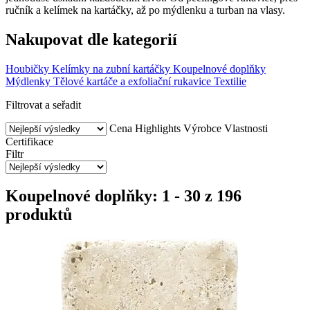
ručník a kelímek na kartáčky, až po mýdlenku a turban na vlasy.
Nakupovat dle kategorií
Houbičky
Kelímky na zubní kartáčky
Koupelnové doplňky
Mýdlenky
Tělové kartáče a exfoliační rukavice
Textilie
Filtrovat a seřadit
Cena
Highlights
Výrobce
Vlastnosti
Certifikace
Filtr
Koupelnové doplňky: 1 - 30 z 196
produktů