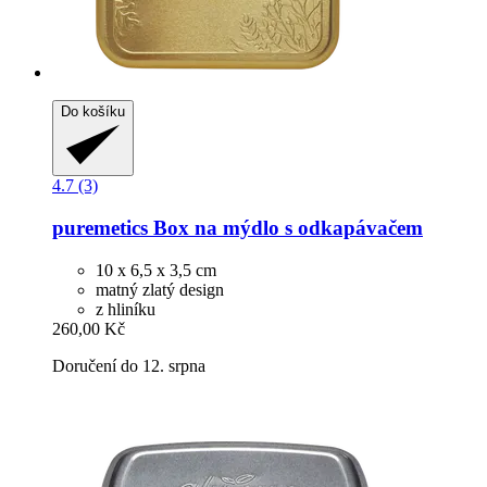
Do košíku
4.7 (3)
puremetics
Box na mýdlo s odkapávačem
10 x 6,5 x 3,5 cm
matný zlatý design
z hliníku
260,00 Kč
Doručení do 12. srpna