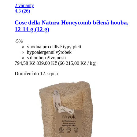
2 varianty
4.3 (26)
Cose della Natura
Honeycomb bělená houba,
12-​14 g (12 g)
-5%
vhodná pro citlivé typy pleti
hypoalergenní výrobek
s dlouhou životností
794,58 Kč
839,00 Kč
(66 215,00 Kč / kg)
Doručení do 12. srpna