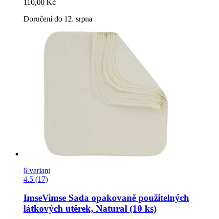
110,00 Kč
Doručení do 12. srpna
6 variant
4.5 (17)
ImseVimse
Sada opakovaně použitelných
látkových utěrek, Natural (10 ks)