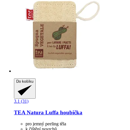
Do košíku
3.1 (31)
TEA Natura
Luffa houbička
pro jemný peeling těla
k čištění povrchů