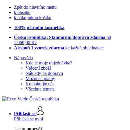
Zpět do hlavního menu
k obsahu
k nákupnímu košíku
100% přírodní kosmetika
Česká republika: Standardní doprava zdarma
od
1 069,00 Kč
Alespoň 1 vzorek zdarma
ke každé objednávce
Nápověda
Kde je moje objednávka?
Vrácení zboží
Náklady na dopravu
Možnosti platby
Kontaktujte nás
Všechna témata
Přihlásit se
Přihlásit se nyní
Jste tu
poprvé?