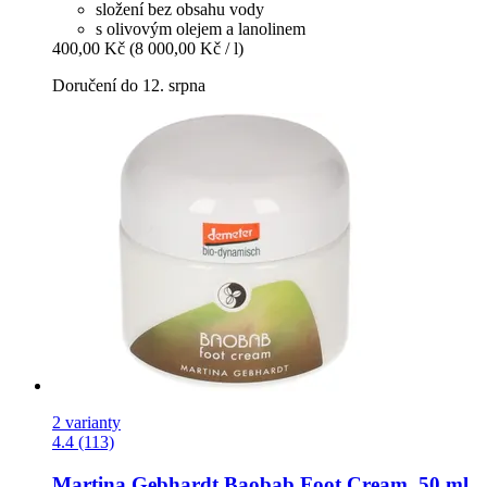
složení bez obsahu vody
s olivovým olejem a lanolinem
400,00 Kč
(8 000,00 Kč / l)
Doručení do 12. srpna
2 varianty
4.4 (113)
Martina Gebhardt
Baobab Foot Cream, 50 ml