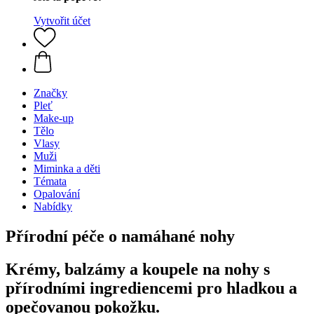
Vytvořit účet
Značky
Pleť
Make-up
Tělo
Vlasy
Muži
Miminka a děti
Témata
Opalování
Nabídky
Přírodní péče o namáhané nohy
Krémy, balzámy a koupele na nohy s
přírodními ingrediencemi pro hladkou a
opečovanou pokožku.