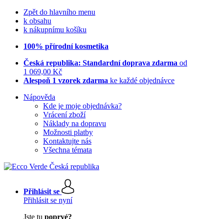
Zpět do hlavního menu
k obsahu
k nákupnímu košíku
100% přírodní kosmetika
Česká republika: Standardní doprava zdarma
od
1 069,00 Kč
Alespoň 1 vzorek zdarma
ke každé objednávce
Nápověda
Kde je moje objednávka?
Vrácení zboží
Náklady na dopravu
Možnosti platby
Kontaktujte nás
Všechna témata
Přihlásit se
Přihlásit se nyní
Jste tu
poprvé?