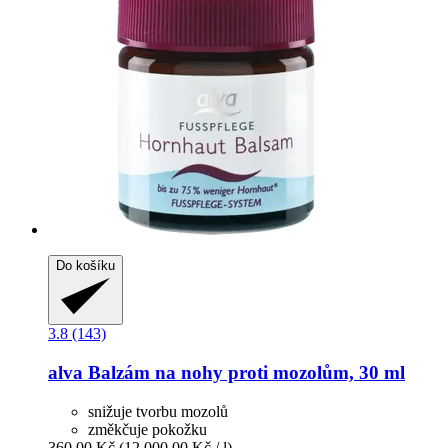
Do košíku
3.8 (143)
alva
Balzám na nohy proti mozolům, 30 ml
snižuje tvorbu mozolů
změkčuje pokožku
360,00 Kč
(12 000,00 Kč / l)