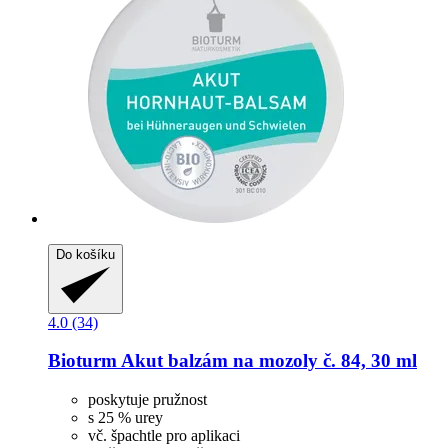
Do košíku
4.0 (34)
Bioturm
Akut balzám na mozoly č. 84, 30 ml
poskytuje pružnost
s 25 % urey
vč. špachtle pro aplikaci