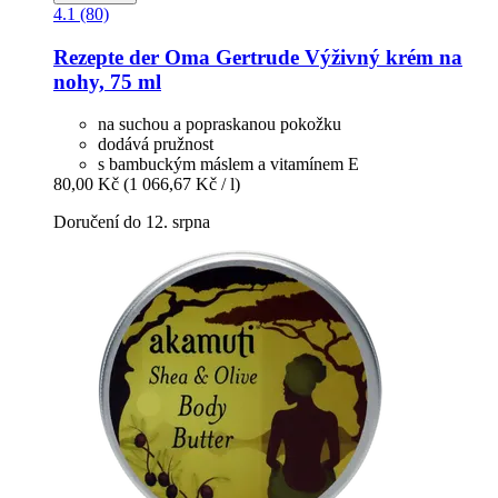
4.1 (80)
Rezepte der Oma Gertrude
Výživný krém na
nohy, 75 ml
na suchou a popraskanou pokožku
dodává pružnost
s bambuckým máslem a vitamínem E
80,00 Kč
(1 066,67 Kč / l)
Doručení do 12. srpna