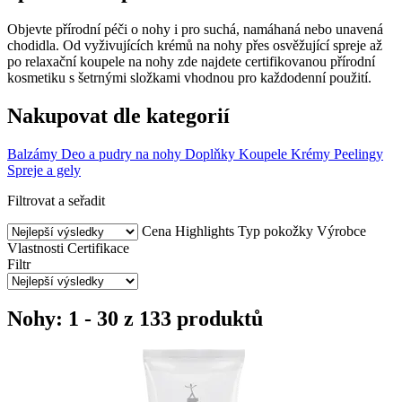
Objevte přírodní péči o nohy i pro suchá, namáhaná nebo unavená
chodidla. Od vyživujících krémů na nohy přes osvěžující spreje až
po relaxační koupele na nohy zde najdete certifikovanou přírodní
kosmetiku s šetrnými složkami vhodnou pro každodenní použití.
Nakupovat dle kategorií
Balzámy
Deo a pudry na nohy
Doplňky
Koupele
Krémy
Peelingy
Spreje a gely
Filtrovat a seřadit
Cena
Highlights
Typ pokožky
Výrobce
Vlastnosti
Certifikace
Filtr
Nohy: 1 - 30 z 133 produktů