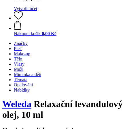
Vytvořit účet
Nákupní košík
0,00 Kč
Značky
Pleť
Make-up
Tělo
Vlasy
Muži
Miminka a děti
Témata
Opalování
Nabídky
Weleda
Relaxační levandulový
olej, 10 ml