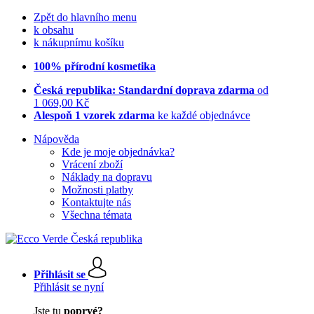
Zpět do hlavního menu
k obsahu
k nákupnímu košíku
100% přírodní kosmetika
Česká republika: Standardní doprava zdarma
od
1 069,00 Kč
Alespoň 1 vzorek zdarma
ke každé objednávce
Nápověda
Kde je moje objednávka?
Vrácení zboží
Náklady na dopravu
Možnosti platby
Kontaktujte nás
Všechna témata
Přihlásit se
Přihlásit se nyní
Jste tu
poprvé?