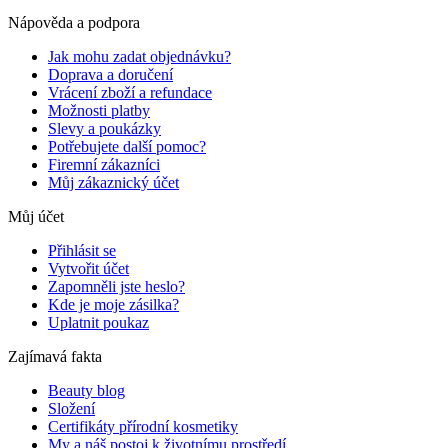
Nápověda a podpora
Jak mohu zadat objednávku?
Doprava a doručení
Vrácení zboží a refundace
Možnosti platby
Slevy a poukázky
Potřebujete další pomoc?
Firemní zákazníci
Můj zákaznický účet
Můj účet
Přihlásit se
Vytvořit účet
Zapomněli jste heslo?
Kde je moje zásilka?
Uplatnit poukaz
Zajímavá fakta
Beauty blog
Složení
Certifikáty přírodní kosmetiky
My a náš postoj k životnímu prostředí