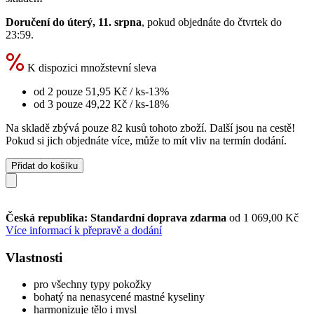
Doručení do úterý, 11. srpna
, pokud objednáte do
čtvrtek do
23:59
.
K dispozici množstevní sleva
od 2 pouze
51,95 Kč
/ ks
-13%
od 3 pouze
49,22 Kč
/ ks
-18%
Na skladě zbývá pouze 82 kusů tohoto zboží. Další jsou na cestě!
Pokud si jich objednáte více, může to mít vliv na termín dodání.
Přidat do košíku
Česká republika: Standardní doprava zdarma
od 1 069,00 Kč
Více informací k přepravě a dodání
Vlastnosti
pro všechny typy pokožky
bohatý na nenasycené mastné kyseliny
harmonizuje tělo i mysl