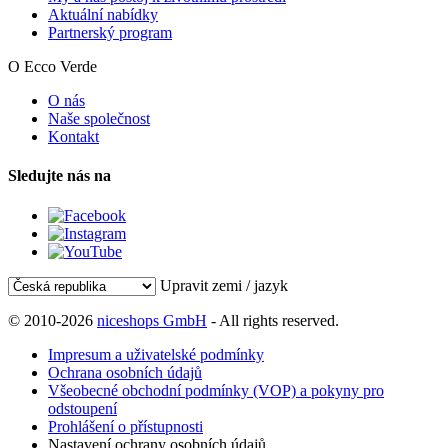
Aktuální nabídky
Partnerský program
O Ecco Verde
O nás
Naše společnost
Kontakt
Sledujte nás na
Upravit zemi / jazyk
© 2010-2026
niceshops GmbH
- All rights reserved.
Impresum a uživatelské podmínky
Ochrana osobních údajů
Všeobecné obchodní podmínky (VOP) a pokyny pro
odstoupení
Prohlášení o přístupnosti
Nastavení ochrany osobních údajů