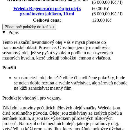
(6 000,00 Kč / l)
Weleda Regenerační pečující olej s
60,00 Kč
granátovým jablkem, 10 ml
(6 000,00 Kč / l)
Celková cena:
120,00 Kč
Přidat obě položky do košíku
Popis
Tento relaxační levandulový olej Vás v mysli přenese do
francouzské oblasti Provence. Obsahuje jemný mandlový a
sezamový olej, jež se pyšní vysokým podílem nenasycených
mastných kyselin, které udržují pokožku jemnou a vláčnou.
Použití
vmasírujete-li olej do ještě vlhké či navlhčené pokožky, bude
se nejen dobře roztírat a rychle vstřebávat, ale zároveň nebude
na kůži zanechávat mastný film.
Produkt je vhodný i pro vegany.
Základní suroviny pečujících tělových olejů značky Weleda jsou
čistě rostlinného původu. Oleje jsou získávány ze zralých plodů a
semínek rostlin, a jsou tak výsledkem přirozených růstových
procesů. Na rozdíl od minerálních olejů, jako je parafínový olej,
vytvářejí na kůži propustný film, který umožňuje pokožce dýchat a