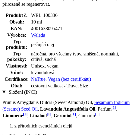
přirozeně se regenerovat.
Produkt č.
WEL-100336
Obsah:
10 ml
EAN:
4001638095471
Výrobce:
Weleda
Typ
pečující olej
produktu:
Typ
náročná, pro všechny typy, smíšená, normální,
pokožky:
citlivá, suchá
Vlastnosti:
Unisex, vegan
Vůně:
levandulová
Certifikace:
NaTrue
,
Vegan (bez certifikátu)
Obal:
cestovní velikost - Travel Size
Složení (INCI)
Prunus Amygdalus Dulcis (Sweet Almond) Oil,
Sesamum Indicum
[1]
(Sesame) Seed Oil
,
Lavandula Angustifolia Oil
, Parfum
,
[1]
[1]
[1]
[1]
Limonene
,
Linalool
,
Geraniol
, Cumarin
z přírodních esenciálních olejů