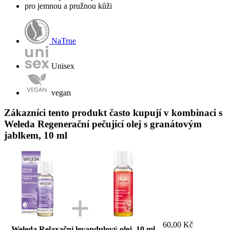
pro jemnou a pružnou kůži
NaTrue
Unisex
vegan
Zákazníci tento produkt často kupují v kombinaci s
Weleda Regenerační pečující olej s granátovým
jablkem, 10 ml
60,00 Kč
Weleda Relaxační levandulový olej, 10 ml