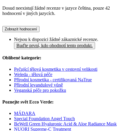
Dosud neexistují žádné recenze v jazyce čeština, pouze 42
hodnocení v jiných jazycích.
Zobrazit hodnocení
Nejsou k dispozici žádné zákaznické recenze.
Buďte první, kdo ohodnotí tento produkt.
Oblíbené kategorie:
Pečující tělová kosmetika v cestovní velikosti
Weleda - tělová péče
Přírodní kosmetika - certifikovaná NaTrue
Přírodní levandulové vůně
Veganská péče pro pokožku
Poznejte svět Ecco Verde:
MÁDARA
Special Foundation Angel Touch
BeWell Green Hyaluronic Acid & Aloe Radiance Mask
NUORI Supreme-C Treatment