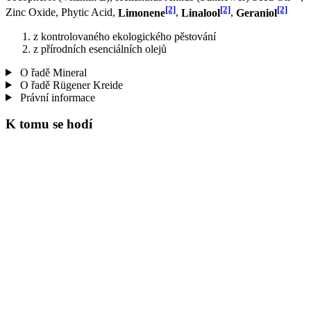
[2]
[2]
[2]
Zinc Oxide, Phytic Acid,
Limonene
,
Linalool
,
Geraniol
z kontrolovaného ekologického pěstování
z přírodních esenciálních olejů
O řadě Mineral
O řadě Rügener Kreide
Právní informace
K tomu se hodí