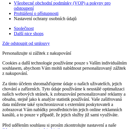
Všeobecné obchodní podmínky (VOP) a pokyny pro
odstoupení
Prohlášení o přístupnosti
Nastavení ochrany osobních údajů
Společnost
Další nice shops
Zde odstoupit od smlouvy
Personalizujte si zážitek z nakupování
Cookies a další technologie používáme pouze s Vaším individuálním
souhlasem, abychom Vám mohli nabídnout personalizovaný zážitek
z nakupování.
Za tímto účelem shromažďujeme údaje o našich uživatelích, jejich
chování a zařízeních. Tyto údaje používáme k neustálé optimalizaci
našich webových stránek, k zobrazování personalizované reklamy a
obsahu, stejně jako k analýze statistik používání. Vaše zašifrovaná
data můžeme také synchronizovat s externími poskytovateli a
zobrazovat Vám nabídky prostřednictvím jejich online reklamních
kanálů, a to pouze v případě, že jejich služby již sami využíváte.
Před udělením souhlasu si prosím zkontrolujte nastavení a naše