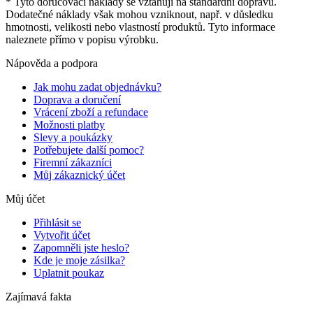
* Tyto doručovací náklady se vztahují na standardní dopravu.
Dodatečné náklady však mohou vzniknout, např. v důsledku
hmotnosti, velikosti nebo vlastností produktů. Tyto informace
naleznete přímo v popisu výrobku.
Nápověda a podpora
Jak mohu zadat objednávku?
Doprava a doručení
Vrácení zboží a refundace
Možnosti platby
Slevy a poukázky
Potřebujete další pomoc?
Firemní zákazníci
Můj zákaznický účet
Můj účet
Přihlásit se
Vytvořit účet
Zapomněli jste heslo?
Kde je moje zásilka?
Uplatnit poukaz
Zajímavá fakta