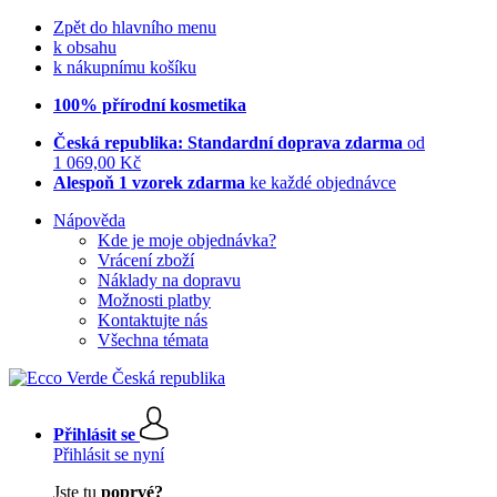
Zpět do hlavního menu
k obsahu
k nákupnímu košíku
100% přírodní kosmetika
Česká republika: Standardní doprava zdarma
od
1 069,00 Kč
Alespoň 1 vzorek zdarma
ke každé objednávce
Nápověda
Kde je moje objednávka?
Vrácení zboží
Náklady na dopravu
Možnosti platby
Kontaktujte nás
Všechna témata
Přihlásit se
Přihlásit se nyní
Jste tu
poprvé?