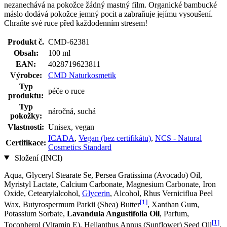
nezanechává na pokožce žádný mastný film. Organické bambucké
máslo dodává pokožce jemný pocit a zabraňuje jejímu vysoušení.
Chraňte své ruce před každodenním stresem!
Produkt č.
CMD-62381
Obsah:
100 ml
EAN:
4028719623811
Výrobce:
CMD Naturkosmetik
Typ
péče o ruce
produktu:
Typ
náročná, suchá
pokožky:
Vlastnosti:
Unisex, vegan
ICADA
,
Vegan (bez certifikátu)
,
NCS - Natural
Certifikace:
Cosmetics Standard
Složení (INCI)
Aqua, Glyceryl Stearate Se, Persea Gratissima (Avocado) Oil,
Myristyl Lactate, Calcium Carbonate, Magnesium Carbonate, Iron
Oxide, Cetearylalcohol,
Glycerin
, Alcohol, Rhus Verniciflua Peel
[1]
Wax, Butyrospermum Parkii (Shea) Butter
, Xanthan Gum,
Potassium Sorbate,
Lavandula Angustifolia Oil
, Parfum,
[1]
Tocopherol (Vitamin E), Helianthus Annus (Sunflower) Seed Oil
,