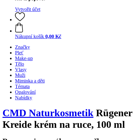
Vytvořit účet
Nákupní košík
0,00 Kč
Značky
Pleť
Make-up
Tělo
Vlasy
Muži
Miminka a děti
Témata
Opalování
Nabídky
CMD Naturkosmetik
Rügener
Kreide krém na ruce, 100 ml