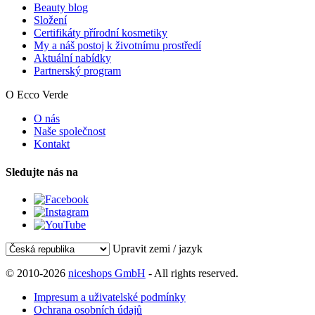
Beauty blog
Složení
Certifikáty přírodní kosmetiky
My a náš postoj k životnímu prostředí
Aktuální nabídky
Partnerský program
O Ecco Verde
O nás
Naše společnost
Kontakt
Sledujte nás na
Upravit zemi / jazyk
© 2010-2026
niceshops GmbH
- All rights reserved.
Impresum a uživatelské podmínky
Ochrana osobních údajů