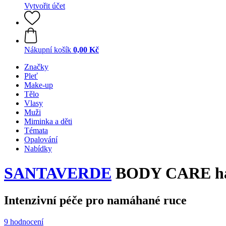
Vytvořit účet
Nákupní košík
0,00 Kč
Značky
Pleť
Make-up
Tělo
Vlasy
Muži
Miminka a děti
Témata
Opalování
Nabídky
SANTAVERDE
BODY CARE han
Intenzivní péče pro namáhané ruce
9 hodnocení