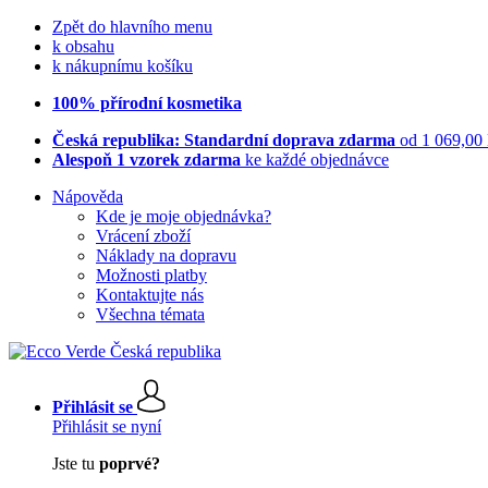
Zpět do hlavního menu
k obsahu
k nákupnímu košíku
100% přírodní kosmetika
Česká republika: Standardní doprava zdarma
od 1 069,00
Alespoň 1 vzorek zdarma
ke každé objednávce
Nápověda
Kde je moje objednávka?
Vrácení zboží
Náklady na dopravu
Možnosti platby
Kontaktujte nás
Všechna témata
Přihlásit se
Přihlásit se nyní
Jste tu
poprvé?