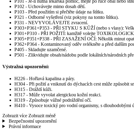
P101 - Je-li nutná lékařská pomoc, mějte po ruce obal nebo ští
P102 - Uchovávejte mimo dosah dětí.
P103 - Před použitím si přečtěte údaje na štítku.
P321 - Odborné vyšetření (viz pokyny na tomto štítku).
P331 - NEVYVOLÁVEJTE zvracení.
P303+P361+P353 - PŘI STYKU S KŮŽÍ (nebo s vlasy): Veškeré
P301+P310 - PŘI POŽITÍ: kamžitě volejte TOXIKOLOGI
P305+P351+P338 - PŘI ZASAŽENÍ OČÍ: Několik minut opatrně o
P362+P364 - Kontaminovaný oděv svlékněte a před dalším pou
P405 - Skladujte uzamčené.
P501 - Zlikvidujte obsah/nádobu podle lokálních/národních pře
Výstražná upozornění:
H226 - Hořlavá kapalina a páry.
H304 - Při požití a vniknutí do dýchacích cest může způsobit sm
H315 - Dráždí kůži.
H317 - Může vyvolat alergickou kožní reakci.
H319 - Způsobuje vážné podráždění očí.
H410 - Vysoce toxický pro vodní organismy, s dlouhodobými ú
Zobrazit více
Zobrazit méně
Bezpečnostní upozornění
Právní informace