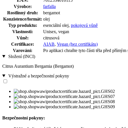
EAN:
7612534010115
Výrobce:
farfalla
Rostlinný druh:
bergamot
Konzistence/formát:
olej
Typ produktu:
esenciální olej,
pokojová vůně
Vlastnosti:
Unisex, vegan
Vůně:
citrusová
Certifikace:
AIAB
,
Vegan (bez certifikátu)
Varování:
Po aplikaci chraňte tyto části těla před přímým
Složení (INCI)
Citrus Aurantium Bergamia (Bergamot)
Výstražné a bezpečnostní pokyny
Bezpečnostní pokyny: