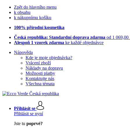
Zpět do hlavního menu
k obsahu
k nákupnímu košíku
100% přírodní kosmetika
Česká republika: Standardní doprava zdarma
od 1 069,00
Alespoň 1 vzorek zdarma
ke každé objednávce
Nápověda
Kde je moje objednávka?
Vrácení zboží
Náklady na dopravu
Možnosti platby
Kontaktujte nás
Všechna témata
Přihlásit se
Přihlásit se nyní
Jste tu
poprvé?