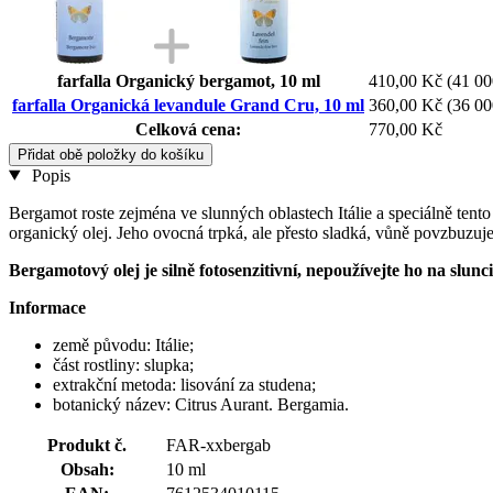
farfalla Organický bergamot, 10 ml
410,00 Kč
(41 00
farfalla Organická levandule Grand Cru, 10 ml
360,00 Kč
(36 00
Celková cena:
770,00 Kč
Přidat obě položky do košíku
Popis
Bergamot roste zejména ve slunných oblastech Itálie a speciálně tento
organický olej. Jeho ovocná trpká, ale přesto sladká, vůně povzbuzuje 
Bergamotový olej je silně fotosenzitivní, nepoužívejte ho na slu
Informace
země původu: Itálie;
část rostliny: slupka;
extrakční metoda: lisování za studena;
botanický název: Citrus Aurant. Bergamia.
Produkt č.
FAR-xxbergab
Obsah:
10 ml