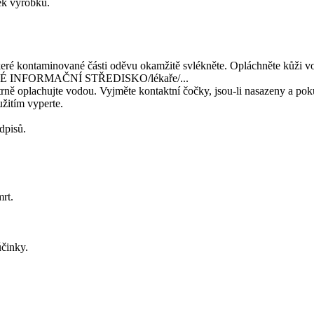
tek výrobku.
 kontaminované části oděvu okamžitě svlékněte. Opláchněte kůži vo
CKÉ INFORMAČNÍ STŘEDISKO/lékaře/...
plachujte vodou. Vyjměte kontaktní čočky, jsou-li nasazeny a pokud
žitím vyperte.
dpisů.
rt.
činky.