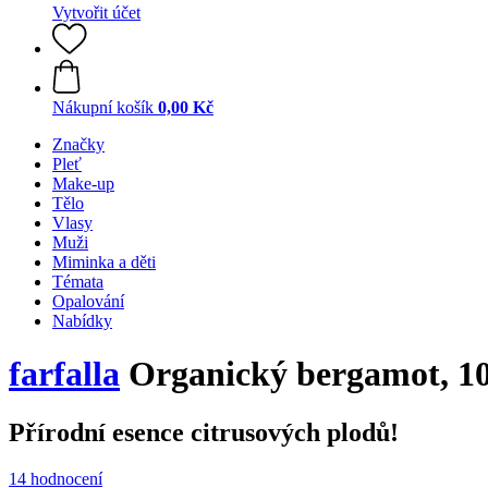
Vytvořit účet
Nákupní košík
0,00 Kč
Značky
Pleť
Make-up
Tělo
Vlasy
Muži
Miminka a děti
Témata
Opalování
Nabídky
farfalla
Organický bergamot, 1
Přírodní esence citrusových plodů!
14 hodnocení