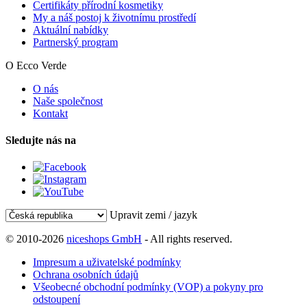
Certifikáty přírodní kosmetiky
My a náš postoj k životnímu prostředí
Aktuální nabídky
Partnerský program
O Ecco Verde
O nás
Naše společnost
Kontakt
Sledujte nás na
Upravit zemi / jazyk
© 2010-2026
niceshops GmbH
- All rights reserved.
Impresum a uživatelské podmínky
Ochrana osobních údajů
Všeobecné obchodní podmínky (VOP) a pokyny pro
odstoupení