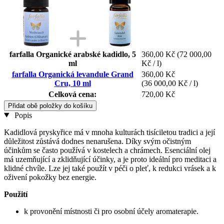
farfalla Organické arabské kadidlo, 5
360,00 Kč
(72 000,00
ml
Kč / l)
farfalla Organická levandule Grand
360,00 Kč
Cru, 10 ml
(36 000,00 Kč / l)
Celková cena:
720,00 Kč
Přidat obě položky do košíku
Popis
Kadidlová pryskyřice má v mnoha kulturách tisíciletou tradici a její
důležitost zůstává dodnes nenarušena. Díky svým očistným
účinkům se často používá v kostelech a chrámech. Esenciální olej
má uzemňující a zklidňující účinky, a je proto ideální pro meditaci a
klidné chvíle. Lze jej také použít v péči o pleť, k redukci vrásek a k
oživení pokožky bez energie.
Použití
k provonění místnosti či pro osobní účely aromaterapie.