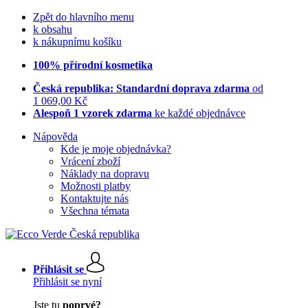
Zpět do hlavního menu
k obsahu
k nákupnímu košíku
100% přírodní kosmetika
Česká republika: Standardní doprava zdarma
od
1 069,00 Kč
Alespoň 1 vzorek zdarma
ke každé objednávce
Nápověda
Kde je moje objednávka?
Vrácení zboží
Náklady na dopravu
Možnosti platby
Kontaktujte nás
Všechna témata
Přihlásit se
Přihlásit se nyní
Jste tu
poprvé?