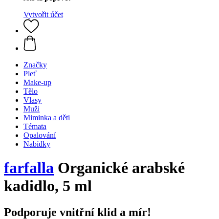
Vytvořit účet
Značky
Pleť
Make-up
Tělo
Vlasy
Muži
Miminka a děti
Témata
Opalování
Nabídky
farfalla
Organické arabské
kadidlo, 5 ml
Podporuje vnitřní klid a mír!