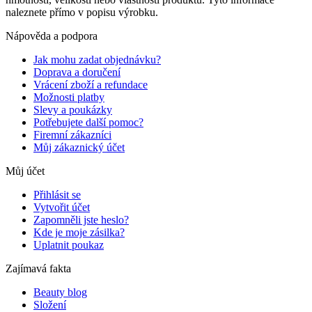
naleznete přímo v popisu výrobku.
Nápověda a podpora
Jak mohu zadat objednávku?
Doprava a doručení
Vrácení zboží a refundace
Možnosti platby
Slevy a poukázky
Potřebujete další pomoc?
Firemní zákazníci
Můj zákaznický účet
Můj účet
Přihlásit se
Vytvořit účet
Zapomněli jste heslo?
Kde je moje zásilka?
Uplatnit poukaz
Zajímavá fakta
Beauty blog
Složení