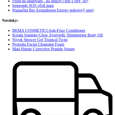
Fluid na opalování - na obličej i tělo s SPF 50+
forpeople SOS včelí mast
Pranarôm Bio Aromaboost Energy pokojový sprej
Novinky:
BEMA COSMETICI Anti-Frizz Conditioner
Kerala Summer Glow Ayurvedic Shimmering Body Oil
Niyok Shower Gel Tropical Twist
Propolia Facial Cleansing Foam
Mad Hippie Corrective Peptide Serum