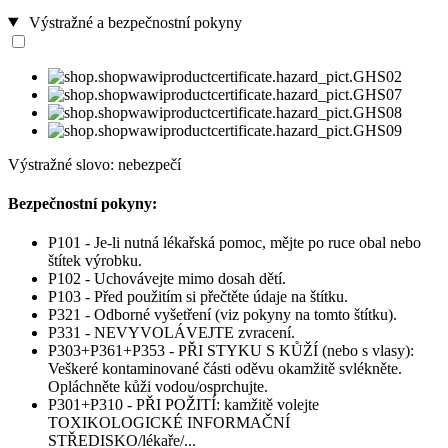
Výstražné a bezpečnostní pokyny
Výstražné slovo: nebezpečí
Bezpečnostní pokyny:
P101 - Je-li nutná lékařská pomoc, mějte po ruce obal nebo
štítek výrobku.
P102 - Uchovávejte mimo dosah dětí.
P103 - Před použitím si přečtěte údaje na štítku.
P321 - Odborné vyšetření (viz pokyny na tomto štítku).
P331 - NEVYVOLÁVEJTE zvracení.
P303+P361+P353 - PŘI STYKU S KŮŽÍ (nebo s vlasy):
Veškeré kontaminované části oděvu okamžitě svlékněte.
Opláchněte kůži vodou/osprchujte.
P301+P310 - PŘI POŽITÍ: kamžitě volejte
TOXIKOLOGICKÉ INFORMAČNÍ
STŘEDISKO/lékaře/...