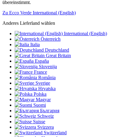
übereinstimmt.
Zu Ecco Verde International (English)
Anderes Lieferland wählen
International (English)
Österreich
Italia
Deutschland
Great Britain
España
Slovenija
France
România
Sverige
Hrvatska
Polska
Magyar
Suomi
България
Schweiz
Suisse
Svizzera
Switzerland