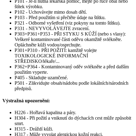
P101 - Je-li nutná lékařská pomoc, mějte po ruce obal nebo
štítek výrobku.
P102 - Uchovávejte mimo dosah dětí.
P103 - Před použitím si přečtěte údaje na štítku.
P321 - Odborné vyšetření (viz pokyny na tomto štítku).
P331 - NEVYVOLÁVEJTE zvracení.
P303+P361+P353 - PŘI STYKU S KŮŽÍ (nebo s vlasy):
Veškeré kontaminované části oděvu okamžitě svlékněte.
Opláchněte kůži vodou/osprchujte.
P301+P310 - PŘI POŽITÍ: kamžitě volejte
TOXIKOLOGICKÉ INFORMAČNÍ
STŘEDISKO/lékaře/...
P362+P364 - Kontaminovaný oděv svlékněte a před dalším
použitím vyperte.
P405 - Skladujte uzamčené.
P501 - Zlikvidujte obsah/nádobu podle lokálních/národních
předpisů.
Výstražná upozornění:
H226 - Hořlavá kapalina a páry.
H304 - Při požití a vniknutí do dýchacích cest může způsobit
smrt.
H315 - Dráždí kůži.
H317 - Může vyvolat alergickou kožní reakci.