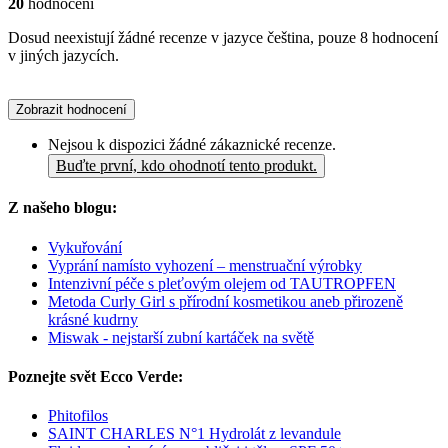
20
hodnocení
Dosud neexistují žádné recenze v jazyce čeština, pouze 8 hodnocení
v jiných jazycích.
Zobrazit hodnocení
Nejsou k dispozici žádné zákaznické recenze.
Buďte první, kdo ohodnotí tento produkt.
Z našeho blogu:
Vykuřování
Vyprání namísto vyhození – menstruační výrobky
Intenzivní péče s pleťovým olejem od TAUTROPFEN
Metoda Curly Girl s přírodní kosmetikou aneb přirozeně
krásné kudrny
Miswak - nejstarší zubní kartáček na světě
Poznejte svět Ecco Verde:
Phitofilos
SAINT CHARLES N°1 Hydrolát z levandule