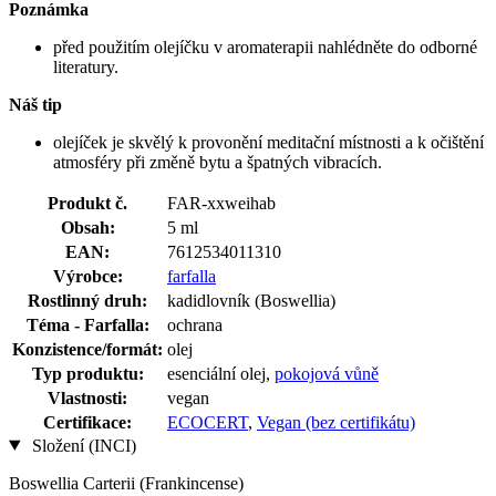
Poznámka
před použitím olejíčku v aromaterapii nahlédněte do odborné
literatury.
Náš tip
olejíček je skvělý k provonění meditační místnosti a k očištění
atmosféry při změně bytu a špatných vibracích.
Produkt č.
FAR-xxweihab
Obsah:
5 ml
EAN:
7612534011310
Výrobce:
farfalla
Rostlinný druh:
kadidlovník (Boswellia)
Téma - Farfalla:
ochrana
Konzistence/formát:
olej
Typ produktu:
esenciální olej,
pokojová vůně
Vlastnosti:
vegan
Certifikace:
ECOCERT
,
Vegan (bez certifikátu)
Složení (INCI)
Boswellia Carterii (Frankincense)