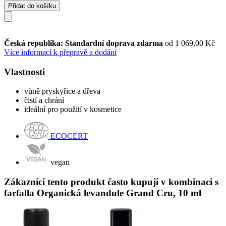
Přidat do košíku
Česká republika: Standardní doprava zdarma
od 1 069,00 Kč
Více informací k přepravě a dodání
Vlastnosti
vůně pryskyřice a dřeva
čistí a chrání
ideální pro použití v kosmetice
ECOCERT
vegan
Zákazníci tento produkt často kupují v kombinaci s
farfalla Organická levandule Grand Cru, 10 ml