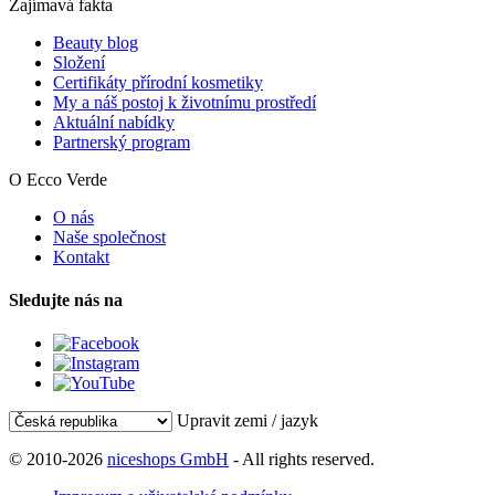
Zajímavá fakta
Beauty blog
Složení
Certifikáty přírodní kosmetiky
My a náš postoj k životnímu prostředí
Aktuální nabídky
Partnerský program
O Ecco Verde
O nás
Naše společnost
Kontakt
Sledujte nás na
Upravit zemi / jazyk
© 2010-2026
niceshops GmbH
- All rights reserved.