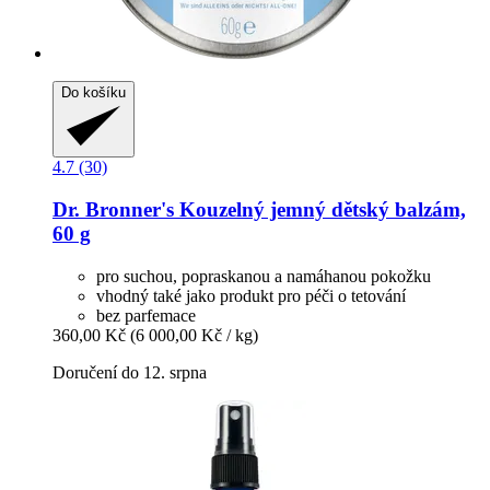
Do košíku
4.7 (30)
Dr. Bronner's
Kouzelný jemný dětský balzám,
60 g
pro suchou, popraskanou a namáhanou pokožku
vhodný také jako produkt pro péči o tetování
bez parfemace
360,00 Kč
(6 000,00 Kč / kg)
Doručení do 12. srpna