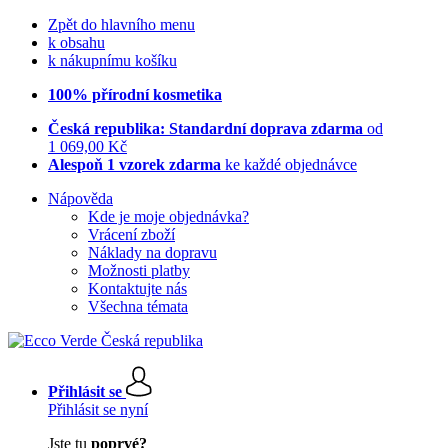
Zpět do hlavního menu
k obsahu
k nákupnímu košíku
100% přírodní kosmetika
Česká republika: Standardní doprava zdarma
od
1 069,00 Kč
Alespoň 1 vzorek zdarma
ke každé objednávce
Nápověda
Kde je moje objednávka?
Vrácení zboží
Náklady na dopravu
Možnosti platby
Kontaktujte nás
Všechna témata
Přihlásit se
Přihlásit se nyní
Jste tu
poprvé?