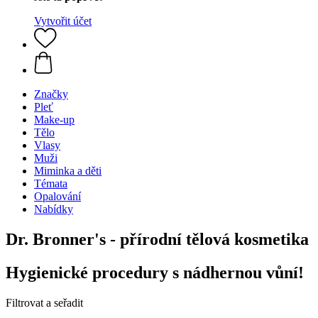
Vytvořit účet
Značky
Pleť
Make-up
Tělo
Vlasy
Muži
Miminka a děti
Témata
Opalování
Nabídky
Dr. Bronner's - přírodní tělová kosmetika
Hygienické procedury s nádhernou vůní!
Filtrovat a seřadit