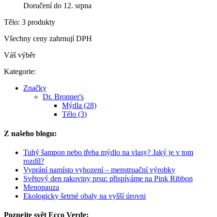
Doručení do 12. srpna
Tělo: 3 produkty
Všechny ceny zahrnují DPH
Váš výběr
Kategorie:
Značky
Dr. Bronner's
Mýdla (28)
Tělo (3)
Z našeho blogu:
Tuhý šampon nebo třeba mýdlo na vlasy? Jaký je v tom
rozdíl?
Vyprání namísto vyhození – menstruační výrobky
Světový den rakoviny prsu: přispíváme na Pink Ribbon
Menopauza
Ekologicky šetrné obaly na vyšší úrovni
Poznejte svět Ecco Verde: