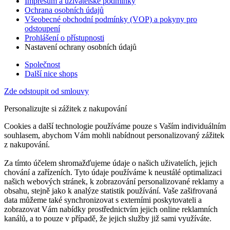
Impresum a uživatelské podmínky
Ochrana osobních údajů
Všeobecné obchodní podmínky (VOP) a pokyny pro
odstoupení
Prohlášení o přístupnosti
Nastavení ochrany osobních údajů
Společnost
Další nice shops
Zde odstoupit od smlouvy
Personalizujte si zážitek z nakupování
Cookies a další technologie používáme pouze s Vaším individuálním
souhlasem, abychom Vám mohli nabídnout personalizovaný zážitek
z nakupování.
Za tímto účelem shromažďujeme údaje o našich uživatelích, jejich
chování a zařízeních. Tyto údaje používáme k neustálé optimalizaci
našich webových stránek, k zobrazování personalizované reklamy a
obsahu, stejně jako k analýze statistik používání. Vaše zašifrovaná
data můžeme také synchronizovat s externími poskytovateli a
zobrazovat Vám nabídky prostřednictvím jejich online reklamních
kanálů, a to pouze v případě, že jejich služby již sami využíváte.