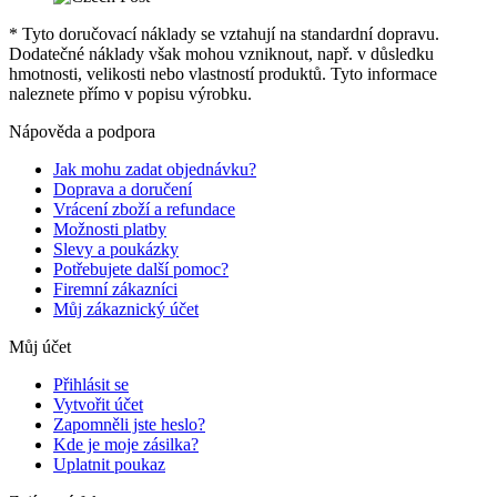
* Tyto doručovací náklady se vztahují na standardní dopravu.
Dodatečné náklady však mohou vzniknout, např. v důsledku
hmotnosti, velikosti nebo vlastností produktů. Tyto informace
naleznete přímo v popisu výrobku.
Nápověda a podpora
Jak mohu zadat objednávku?
Doprava a doručení
Vrácení zboží a refundace
Možnosti platby
Slevy a poukázky
Potřebujete další pomoc?
Firemní zákazníci
Můj zákaznický účet
Můj účet
Přihlásit se
Vytvořit účet
Zapomněli jste heslo?
Kde je moje zásilka?
Uplatnit poukaz