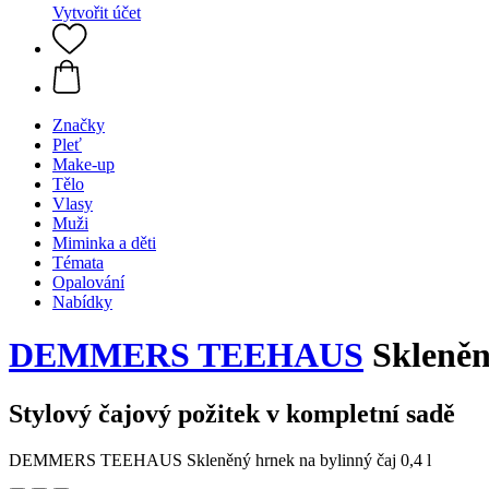
Vytvořit účet
Značky
Pleť
Make-up
Tělo
Vlasy
Muži
Miminka a děti
Témata
Opalování
Nabídky
DEMMERS TEEHAUS
Skleněný
Stylový čajový požitek v kompletní sadě
DEMMERS TEEHAUS Skleněný hrnek na bylinný čaj 0,4 l