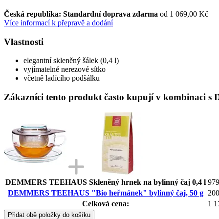
Česká republika: Standardní doprava zdarma
od 1 069,00 Kč
Více informací k přepravě a dodání
Vlastnosti
elegantní skleněný šálek (0,4 l)
vyjímatelné nerezové sítko
včetně ladícího podšálku
Zákazníci tento produkt často kupují v kombinac
DEMMERS TEEHAUS Skleněný hrnek na bylinný čaj 0,4 l
979
DEMMERS TEEHAUS "Bio heřmánek" bylinný čaj, 50 g
200
Celková cena:
1 1
Přidat obě položky do košíku