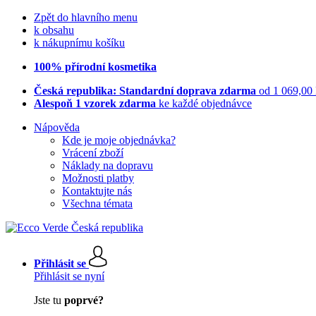
Zpět do hlavního menu
k obsahu
k nákupnímu košíku
100% přírodní kosmetika
Česká republika: Standardní doprava zdarma
od 1 069,00
Alespoň 1 vzorek zdarma
ke každé objednávce
Nápověda
Kde je moje objednávka?
Vrácení zboží
Náklady na dopravu
Možnosti platby
Kontaktujte nás
Všechna témata
Přihlásit se
Přihlásit se nyní
Jste tu
poprvé?