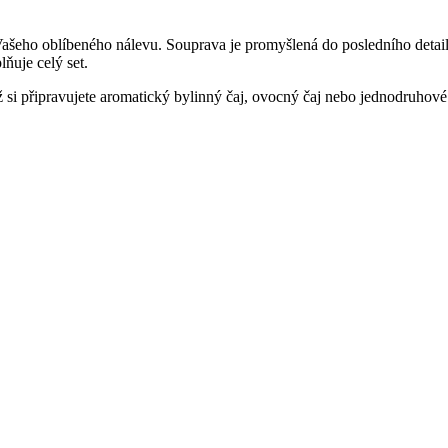
 Vašeho oblíbeného nálevu. Souprava je promyšlená do posledního detai
ňuje celý set.
ž si připravujete aromatický bylinný čaj, ovocný čaj nebo jednodruhov