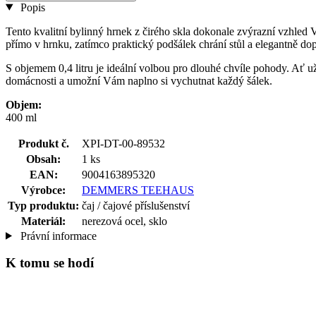
Popis
Tento kvalitní bylinný hrnek z čirého skla dokonale zvýrazní vzhled
přímo v hrnku, zatímco praktický podšálek chrání stůl a elegantně dopl
S objemem 0,4 litru je ideální volbou pro dlouhé chvíle pohody. Ať u
domácnosti a umožní Vám naplno si vychutnat každý šálek.
Objem:
400 ml
Produkt č.
XPI-DT-00-89532
Obsah:
1 ks
EAN:
9004163895320
Výrobce:
DEMMERS TEEHAUS
Typ produktu:
čaj / čajové příslušenství
Materiál:
nerezová ocel, sklo
Právní informace
K tomu se hodí