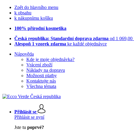
Zpět do hlavního menu
k obsahu
k nákupnímu košíku
100% přírodní kosmetika
Česká republika: Standardní doprava zdarma
od 1 069,00
Alespoň 1 vzorek zdarma
ke každé objednávce
Nápověda
Kde je moje objednávka?
Vrácení zboží
Náklady na dopravu
Možnosti platby
Kontaktujte nás
Všechna témata
Přihlásit se
Přihlásit se nyní
Jste tu
poprvé?