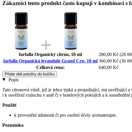
Zákazníci tento produkt často kupují v kombinaci s 
farfalla Organický citron, 10 ml
280,00 Kč
(28 00
farfalla Organická levandule Grand Cru, 10 ml
360,00 Kč
(36 00
Celková cena:
640,00 Kč
Přidat obě položky do košíku
Popis
Tato citronová vůně, jež je lehce trpká a projasňující, má osvěžující 
i k osvěžení vzduchu v autě či v hotelových pokojích a k soustředění p
Použití
k provonění místnosti či pro osobní účely aromaterapie.
Poznámka