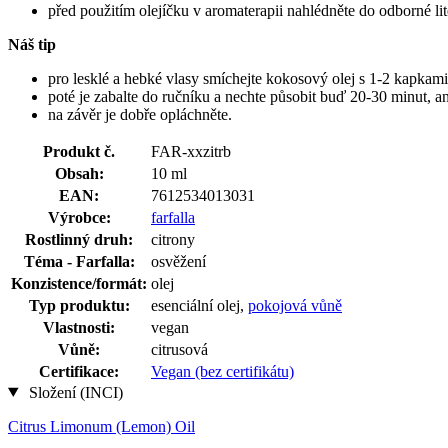
před použitím olejíčku v aromaterapii nahlédněte do odborné lit
Náš tip
pro lesklé a hebké vlasy smíchejte kokosový olej s 1-2 kapkami 
poté je zabalte do ručníku a nechte působit buď 20-30 minut, a
na závěr je dobře opláchněte.
Produkt č.
FAR-xxzitrb
Obsah:
10 ml
EAN:
7612534013031
Výrobce:
farfalla
Rostlinný druh:
citrony
Téma - Farfalla:
osvěžení
Konzistence/formát:
olej
Typ produktu:
esenciální olej,
pokojová vůně
Vlastnosti:
vegan
Vůně:
citrusová
Certifikace:
Vegan (bez certifikátu)
Složení (INCI)
Citrus Limonum (Lemon) Oil