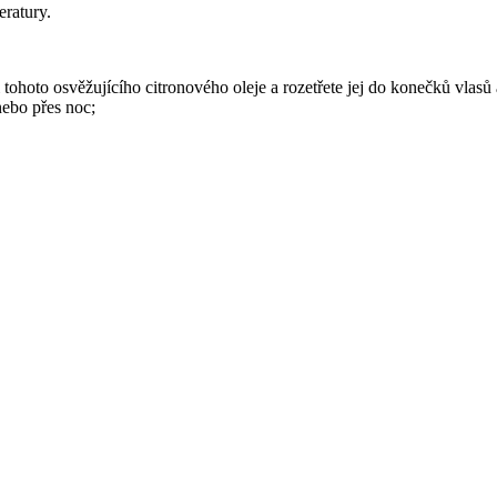
eratury.
tohoto osvěžujícího citronového oleje a rozetřete jej do konečků vlasů 
nebo přes noc;