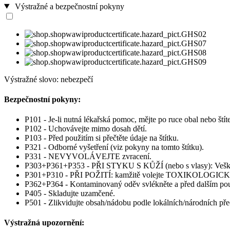
Výstražné a bezpečnostní pokyny
Výstražné slovo: nebezpečí
Bezpečnostní pokyny:
P101 - Je-li nutná lékařská pomoc, mějte po ruce obal nebo ští
P102 - Uchovávejte mimo dosah dětí.
P103 - Před použitím si přečtěte údaje na štítku.
P321 - Odborné vyšetření (viz pokyny na tomto štítku).
P331 - NEVYVOLÁVEJTE zvracení.
P303+P361+P353 - PŘI STYKU S KŮŽÍ (nebo s vlasy): Veškeré
P301+P310 - PŘI POŽITÍ: kamžitě volejte TOXIKOLOGI
P362+P364 - Kontaminovaný oděv svlékněte a před dalším pou
P405 - Skladujte uzamčené.
P501 - Zlikvidujte obsah/nádobu podle lokálních/národních pře
Výstražná upozornění: