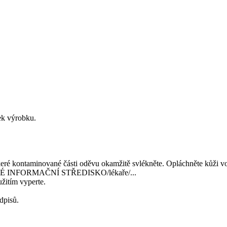
tek výrobku.
 kontaminované části oděvu okamžitě svlékněte. Opláchněte kůži vo
CKÉ INFORMAČNÍ STŘEDISKO/lékaře/...
žitím vyperte.
dpisů.