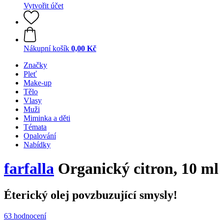
Vytvořit účet
Nákupní košík
0,00 Kč
Značky
Pleť
Make-up
Tělo
Vlasy
Muži
Miminka a děti
Témata
Opalování
Nabídky
farfalla
Organický citron, 10 ml
Éterický olej povzbuzující smysly!
63 hodnocení