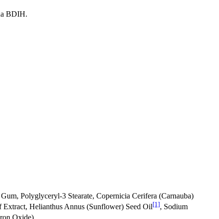
ána BDIH.
 Gum, Polyglyceryl-3 Stearate, Copernicia Cerifera (Carnauba)
[1]
f Extract, Helianthus Annus (Sunflower) Seed Oil
, Sodium
Iron Oxide)