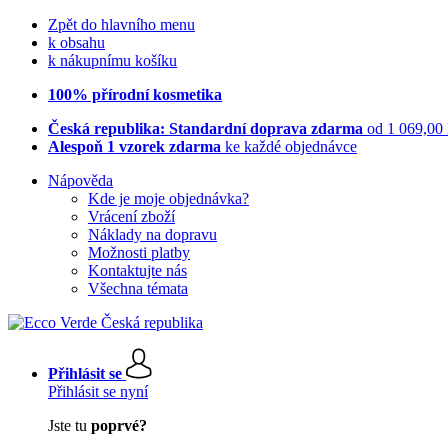
Zpět do hlavního menu
k obsahu
k nákupnímu košíku
100% přírodní kosmetika
Česká republika: Standardní doprava zdarma
od 1 069,00
Alespoň 1 vzorek zdarma
ke každé objednávce
Nápověda
Kde je moje objednávka?
Vrácení zboží
Náklady na dopravu
Možnosti platby
Kontaktujte nás
Všechna témata
Přihlásit se
Přihlásit se nyní
Jste tu
poprvé?