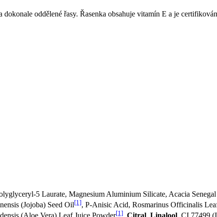
dokonale oddělené řasy. Řasenka obsahuje vitamín E a je certifikov
Polyglyceryl-5 Laurate, Magnesium Aluminium Silicate, Acacia Senegal
[1]
nensis (Jojoba) Seed Oil
, P-Anisic Acid, Rosmarinus Officinalis Lea
[1]
adensis (Aloe Vera) Leaf Juice Powder
,
Citral
,
Linalool
, CI 77499 (