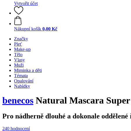
Vytvořit účet
Nákupní košík
0,00 Kč
Značky
Pleť
Make-up
Tělo
Vlasy
Muži
Miminka a děti
Témata
Opalování
Nabídky
benecos
Natural Mascara Super 
Pro nádherně dlouhé a dokonale oddělené 
240 hodnocení