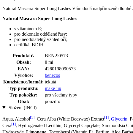
Natural Mascara Super Long Lashes Vám dodá nadpřirozeně dlouhé a 
Natural Mascara Super Long Lashes
s vitamínem E;
pro dokonale oddělené řasy;
pro neodolatelný vzhled očí;
certifikát BDIH.
Produkt č.
BEN-90573
Obsah:
8 ml
EAN:
4260198090573
Výrobce:
benecos
Konzistence/formát:
tekutá
Typ produktu:
make-up
Typ pokožky:
pro všechny typy
Obal:
pouzdro
Složení (INCI)
[1]
[1]
Aqua, Alcohol
, Cera Alba (White Beeswax) Extract
,
Glycerin
, 
[1]
Cera
, Hydrogenated Lecithin, Glyceryl Caprylate, Simmondsia Chi
Hydroxyde,
Limonene
, Tocopherol (Vitamin E), Parfum, Aloe Barb