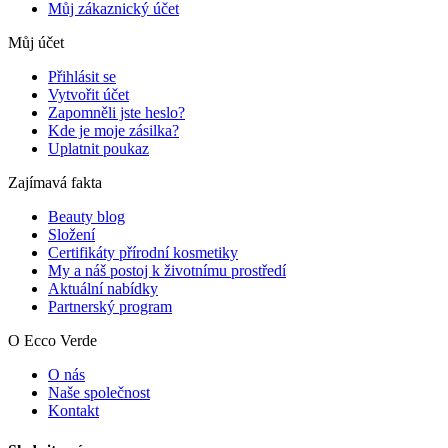
Můj zákaznický účet
Můj účet
Přihlásit se
Vytvořit účet
Zapomněli jste heslo?
Kde je moje zásilka?
Uplatnit poukaz
Zajímavá fakta
Beauty blog
Složení
Certifikáty přírodní kosmetiky
My a náš postoj k životnímu prostředí
Aktuální nabídky
Partnerský program
O Ecco Verde
O nás
Naše společnost
Kontakt