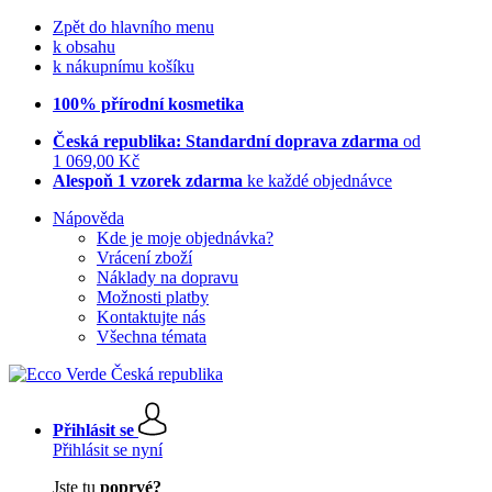
Zpět do hlavního menu
k obsahu
k nákupnímu košíku
100% přírodní kosmetika
Česká republika: Standardní doprava zdarma
od
1 069,00 Kč
Alespoň 1 vzorek zdarma
ke každé objednávce
Nápověda
Kde je moje objednávka?
Vrácení zboží
Náklady na dopravu
Možnosti platby
Kontaktujte nás
Všechna témata
Přihlásit se
Přihlásit se nyní
Jste tu
poprvé?