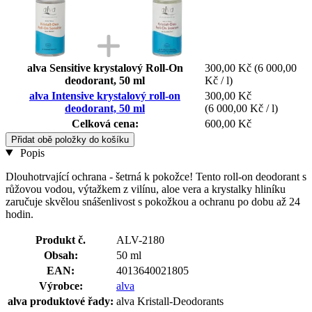
alva Sensitive krystalový Roll-On
300,00 Kč
(6 000,00
deodorant, 50 ml
Kč / l)
alva Intensive krystalový roll-on
300,00 Kč
deodorant, 50 ml
(6 000,00 Kč / l)
Celková cena:
600,00 Kč
Přidat obě položky do košíku
Popis
Dlouhotrvající ochrana - šetrná k pokožce! Tento roll-on deodorant s
růžovou vodou, výtažkem z vilínu, aloe vera a krystalky hliníku
zaručuje skvělou snášenlivost s pokožkou a ochranu po dobu až 24
hodin.
Produkt č.
ALV-2180
Obsah:
50 ml
EAN:
4013640021805
Výrobce:
alva
alva produktové řady:
alva Kristall-Deodorants