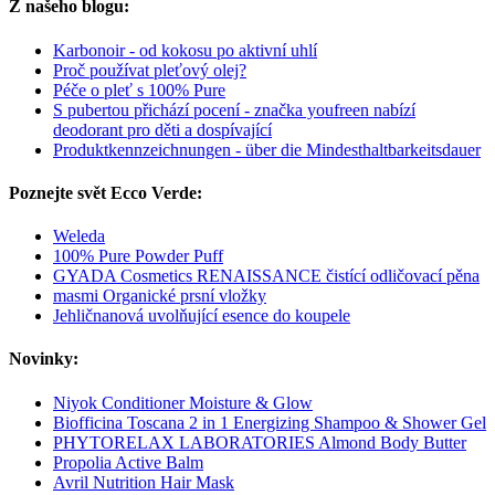
Z našeho blogu:
Karbonoir - od kokosu po aktivní uhlí
Proč používat pleťový olej?
Péče o pleť s 100% Pure
S pubertou přichází pocení - značka youfreen nabízí
deodorant pro děti a dospívající
Produktkennzeichnungen - über die Mindesthaltbarkeitsdauer
Poznejte svět Ecco Verde:
Weleda
100% Pure Powder Puff
GYADA Cosmetics RENAISSANCE čistící odličovací pěna
masmi Organické prsní vložky
Jehličnanová uvolňující esence do koupele
Novinky:
Niyok Conditioner Moisture & Glow
Biofficina Toscana 2 in 1 Energizing Shampoo & Shower Gel
PHYTORELAX LABORATORIES Almond Body Butter
Propolia Active Balm
Avril Nutrition Hair Mask