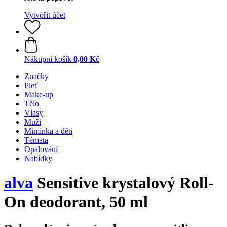
Vytvořit účet
Nákupní košík
0,00 Kč
Značky
Pleť
Make-up
Tělo
Vlasy
Muži
Miminka a děti
Témata
Opalování
Nabídky
alva
Sensitive krystalový Roll-
On deodorant, 50 ml