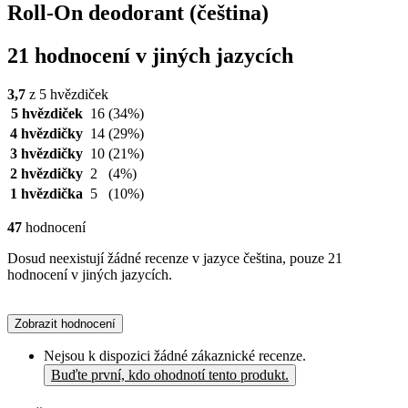
Roll-On deodorant (čeština)
21 hodnocení v jiných jazycích
3,7
z 5 hvězdiček
5 hvězdiček
16
(34%)
4 hvězdičky
14
(29%)
3 hvězdičky
10
(21%)
2 hvězdičky
2
(4%)
1 hvězdička
5
(10%)
47
hodnocení
Dosud neexistují žádné recenze v jazyce čeština, pouze 21
hodnocení v jiných jazycích.
Zobrazit hodnocení
Nejsou k dispozici žádné zákaznické recenze.
Buďte první, kdo ohodnotí tento produkt.