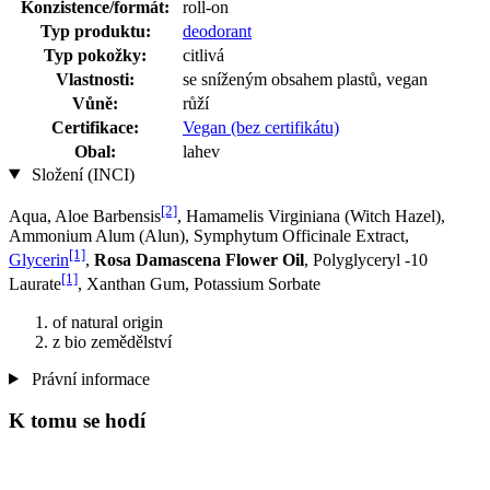
Konzistence/formát:
roll-on
Typ produktu:
deodorant
Typ pokožky:
citlivá
Vlastnosti:
se sníženým obsahem plastů, vegan
Vůně:
růží
Certifikace:
Vegan (bez certifikátu)
Obal:
lahev
Složení (INCI)
[2]
Aqua, Aloe Barbensis
, Hamamelis Virginiana (Witch Hazel),
Ammonium Alum (Alun), Symphytum Officinale Extract,
[1]
Glycerin
,
Rosa Damascena Flower Oil
, Polyglyceryl -10
[1]
Laurate
, Xanthan Gum, Potassium Sorbate
of natural origin
z bio zemědělství
Právní informace
K tomu se hodí