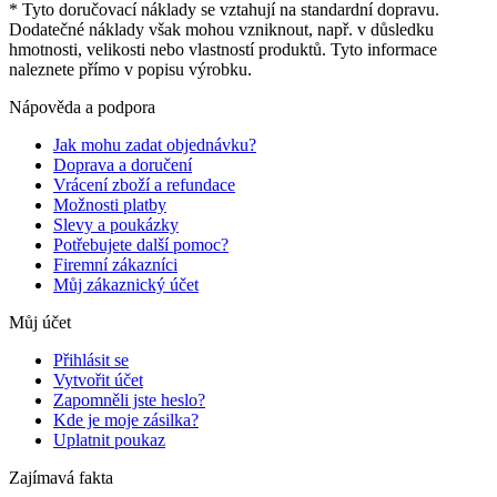
* Tyto doručovací náklady se vztahují na standardní dopravu.
Dodatečné náklady však mohou vzniknout, např. v důsledku
hmotnosti, velikosti nebo vlastností produktů. Tyto informace
naleznete přímo v popisu výrobku.
Nápověda a podpora
Jak mohu zadat objednávku?
Doprava a doručení
Vrácení zboží a refundace
Možnosti platby
Slevy a poukázky
Potřebujete další pomoc?
Firemní zákazníci
Můj zákaznický účet
Můj účet
Přihlásit se
Vytvořit účet
Zapomněli jste heslo?
Kde je moje zásilka?
Uplatnit poukaz
Zajímavá fakta