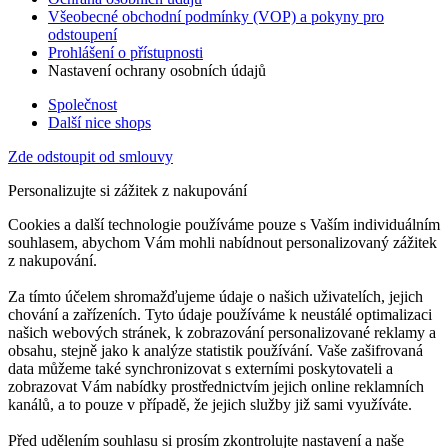
Všeobecné obchodní podmínky (VOP) a pokyny pro
odstoupení
Prohlášení o přístupnosti
Nastavení ochrany osobních údajů
Společnost
Další nice shops
Zde odstoupit od smlouvy
Personalizujte si zážitek z nakupování
Cookies a další technologie používáme pouze s Vaším individuálním
souhlasem, abychom Vám mohli nabídnout personalizovaný zážitek
z nakupování.
Za tímto účelem shromažďujeme údaje o našich uživatelích, jejich
chování a zařízeních. Tyto údaje používáme k neustálé optimalizaci
našich webových stránek, k zobrazování personalizované reklamy a
obsahu, stejně jako k analýze statistik používání. Vaše zašifrovaná
data můžeme také synchronizovat s externími poskytovateli a
zobrazovat Vám nabídky prostřednictvím jejich online reklamních
kanálů, a to pouze v případě, že jejich služby již sami využíváte.
Před udělením souhlasu si prosím zkontrolujte nastavení a naše