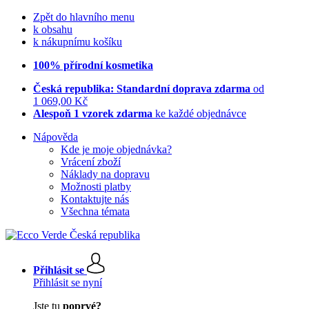
Zpět do hlavního menu
k obsahu
k nákupnímu košíku
100% přírodní kosmetika
Česká republika: Standardní doprava zdarma
od
1 069,00 Kč
Alespoň 1 vzorek zdarma
ke každé objednávce
Nápověda
Kde je moje objednávka?
Vrácení zboží
Náklady na dopravu
Možnosti platby
Kontaktujte nás
Všechna témata
Přihlásit se
Přihlásit se nyní
Jste tu
poprvé?