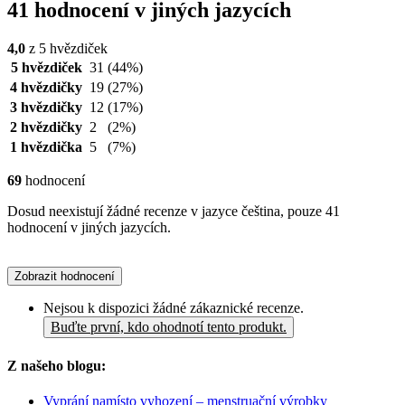
41 hodnocení v jiných jazycích
4,0
z 5 hvězdiček
5 hvězdiček
31
(44%)
4 hvězdičky
19
(27%)
3 hvězdičky
12
(17%)
2 hvězdičky
2
(2%)
1 hvězdička
5
(7%)
69
hodnocení
Dosud neexistují žádné recenze v jazyce čeština, pouze 41
hodnocení v jiných jazycích.
Zobrazit hodnocení
Nejsou k dispozici žádné zákaznické recenze.
Buďte první, kdo ohodnotí tento produkt.
Z našeho blogu:
Vyprání namísto vyhození – menstruační výrobky