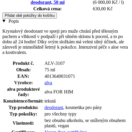
deodorant, 50 ml
(6 000,00 Kč / l)
Celková cena:
630,00 Kč
Přidat obě položky do košíku
Popis
Krystalový deodorant ve spreji pro muže chrání před tělesným
pachem a vlhkostí v podpaží i při silném sklonu k pocení, a to po
dobu až 24 hodin! Díky svým složkám má velmi silný účinek, ale
zároveň je mimořádně šetrný k pokožce. Intenzivní péče s aloe vera
a kostivalem.
Produkt č.
ALV-3107
Obsah:
75 ml
EAN:
4013640031071
Výrobce:
alva
alva produktové
alva FOR HIM
řady:
Konzistence/formát:
tekutá
Typ produktu:
deodorant
, kosmetika pro pány
Typ pokožky:
pro všechny typy
bez obsahu alkoholu, se sníženým obsahem
Vlastnosti:
plastů, vegan