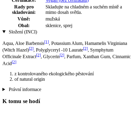
Certifikace:
Vegan (bez certifikátu)
Rady pro
Skladujte na chladném a suchém místě a
skladování:
mimo dosah světla.
Vůně:
mužská
Obal:
sklenice, sprej
Složení (INCI)
[1]
Aqua, Aloe Barbensis
, Potassium Alum, Hamamelis Virginiana
[2]
[2]
(Witch Hazel)
, Polyglyceryl -10 Laurate
, Symphytum
[2]
[2]
Officinale Extract
, Glycerin
, Parfum, Xanthan Gum, Cinnamic
[2]
Acid
z kontrolovaného ekologického pěstování
of natural origin
Právní informace
K tomu se hodí