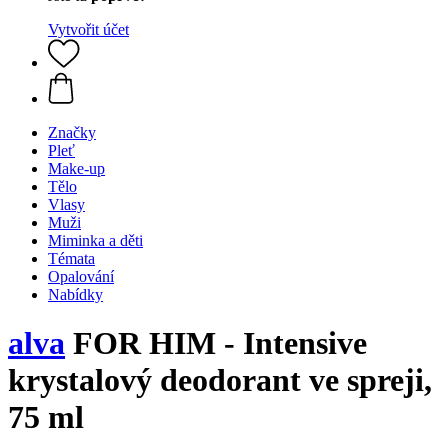
Vytvořit účet
Značky
Pleť
Make-up
Tělo
Vlasy
Muži
Miminka a děti
Témata
Opalování
Nabídky
alva
FOR HIM - Intensive
krystalový deodorant ve spreji,
75 ml