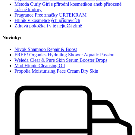
Metoda Curly Girl s přírodní kosmetikou aneb přirozeně
krásné kudrny
Fragrance Free značky URTEKRAM
Hliník v kosmetických přípravcích
Zdravá pokožka i v té nejtužší zimě
Novinky:
Niyok Shampoo Repair & Boost
FREE! Organics Hydrating Shower Aquatic Passion
Weleda Clear & Pure Skin Serum Booster Drops
Mad Hippie Cleansing Oil
Propolia Moisturising Face Cream Dry Skin