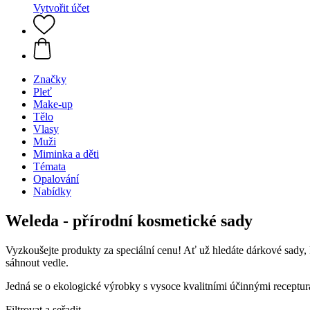
Vytvořit účet
Značky
Pleť
Make-up
Tělo
Vlasy
Muži
Miminka a děti
Témata
Opalování
Nabídky
Weleda - přírodní kosmetické sady
Vyzkoušejte produkty za speciální cenu! Ať už hledáte dárkové sady, 
sáhnout vedle.
Jedná se o ekologické výrobky s vysoce kvalitními účinnými receptura
Filtrovat a seřadit