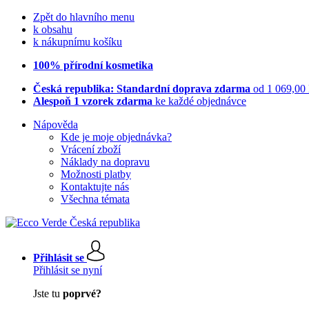
Zpět do hlavního menu
k obsahu
k nákupnímu košíku
100% přírodní kosmetika
Česká republika: Standardní doprava zdarma
od 1 069,00
Alespoň 1 vzorek zdarma
ke každé objednávce
Nápověda
Kde je moje objednávka?
Vrácení zboží
Náklady na dopravu
Možnosti platby
Kontaktujte nás
Všechna témata
Přihlásit se
Přihlásit se nyní
Jste tu
poprvé?