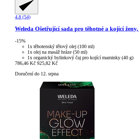
4.8 (54)
Weleda
Ošetřující sada pro těhotné a kojící ženy,
-15%
1x těhotenský tělový olej (100 ml)
1x olej na masáž hráze (50 ml)
1x organický bylinkový čaj pro kojící maminky (40 g)
786,46 Kč
925,82 Kč
Doručení do 12. srpna