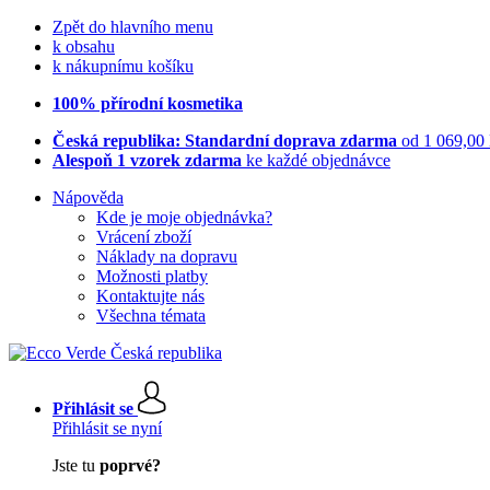
Zpět do hlavního menu
k obsahu
k nákupnímu košíku
100% přírodní kosmetika
Česká republika: Standardní doprava zdarma
od 1 069,00
Alespoň 1 vzorek zdarma
ke každé objednávce
Nápověda
Kde je moje objednávka?
Vrácení zboží
Náklady na dopravu
Možnosti platby
Kontaktujte nás
Všechna témata
Přihlásit se
Přihlásit se nyní
Jste tu
poprvé?