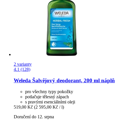
2 varianty
4.1 (128)
Weleda
Šalvějový deodorant, 200 ml náplň
pro všechny typy pokožky
potlačuje tělesný zápach
s pravými esenciálními oleji
519,00 Kč
(2 595,00 Kč / l)
Doručení do 12. srpna