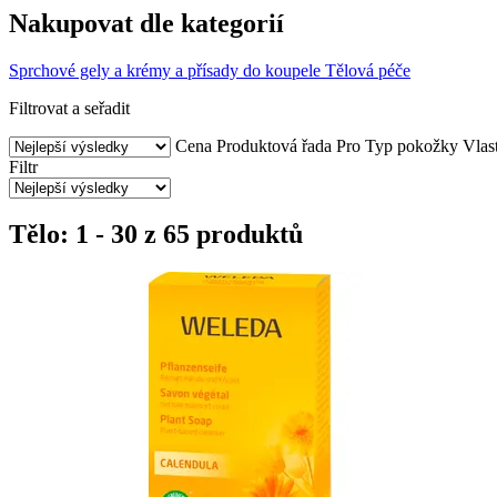
Nakupovat dle kategorií
Sprchové gely a krémy a přísady do koupele
Tělová péče
Filtrovat a seřadit
Cena
Produktová řada
Pro
Typ pokožky
Vlas
Filtr
Tělo: 1 - 30 z 65 produktů