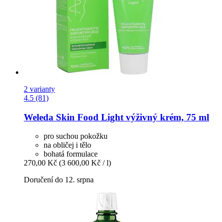
2 varianty
4.5 (81)
Weleda
Skin Food Light výživný krém, 75 ml
pro suchou pokožku
na obličej i tělo
bohatá formulace
270,00 Kč
(3 600,00 Kč / l)
Doručení do 12. srpna