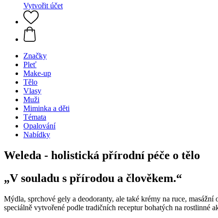
Vytvořit účet
Značky
Pleť
Make-up
Tělo
Vlasy
Muži
Miminka a děti
Témata
Opalování
Nabídky
Weleda - holistická přírodní péče o tělo
„V souladu s přírodou a člověkem.“
Mýdla, sprchové gely a deodoranty, ale také krémy na ruce, masážní o
speciálně vytvořené podle tradičních receptur bohatých na rostlinné a