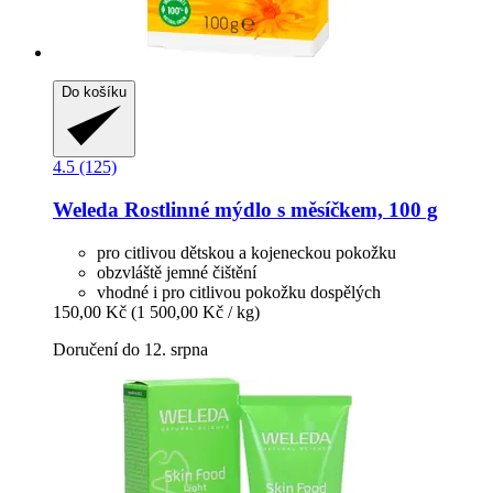
Do košíku
4.5 (125)
Weleda
Rostlinné mýdlo s měsíčkem, 100 g
pro citlivou dětskou a kojeneckou pokožku
obzvláště jemné čištění
vhodné i pro citlivou pokožku dospělých
150,00 Kč
(1 500,00 Kč / kg)
Doručení do 12. srpna