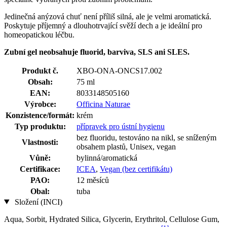
Jedinečná anýzová chuť není příliš silná, ale je velmi aromatická.
Poskytuje příjemný a dlouhotrvající svěží dech a je ideální pro
homeopatickou léčbu.
Zubní gel neobsahuje fluorid, barviva, SLS ani SLES.
Produkt č.
XBO-ONA-ONCS17.002
Obsah:
75 ml
EAN:
8033148505160
Výrobce:
Officina Naturae
Konzistence/formát:
krém
Typ produktu:
přípravek pro ústní hygienu
bez fluoridu, testováno na nikl, se sníženým
Vlastnosti:
obsahem plastů, Unisex, vegan
Vůně:
bylinná/aromatická
Certifikace:
ICEA
,
Vegan (bez certifikátu)
PAO:
12 měsíců
Obal:
tuba
Složení (INCI)
Aqua, Sorbit, Hydrated Silica, Glycerin, Erythritol, Cellulose Gum,