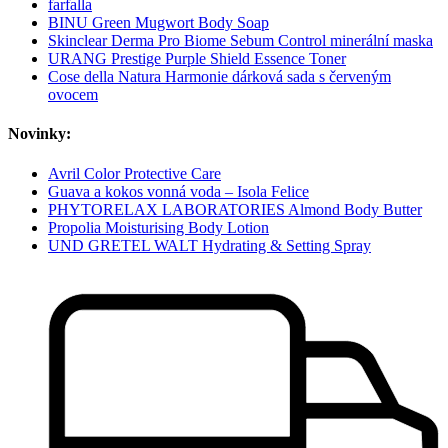
farfalla
BINU Green Mugwort Body Soap
Skinclear Derma Pro Biome Sebum Control minerální maska
URANG Prestige Purple Shield Essence Toner
Cose della Natura Harmonie dárková sada s červeným
ovocem
Novinky:
Avril Color Protective Care
Guava a kokos vonná voda – Isola Felice
PHYTORELAX LABORATORIES Almond Body Butter
Propolia Moisturising Body Lotion
UND GRETEL WALT Hydrating & Setting Spray