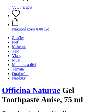
Vytvořit účet
Nákupní košík
0,00 Kč
Značky
Pleť
Make-up
Tělo
Vlasy
Muži
Miminka a děti
Témata
Opalování
Nabídky
Officina Naturae
Gel
Toothpaste Anise, 75 ml