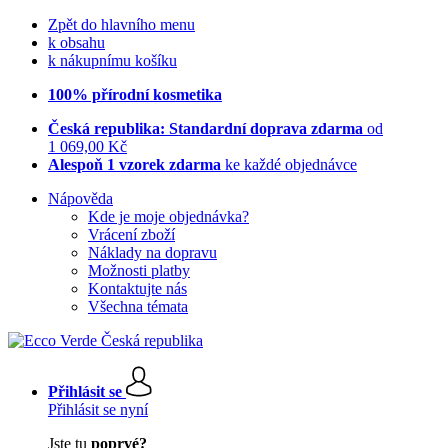
Zpět do hlavního menu
k obsahu
k nákupnímu košíku
100% přírodní kosmetika
Česká republika: Standardní doprava zdarma
od
1 069,00 Kč
Alespoň 1 vzorek zdarma
ke každé objednávce
Nápověda
Kde je moje objednávka?
Vrácení zboží
Náklady na dopravu
Možnosti platby
Kontaktujte nás
Všechna témata
Přihlásit se
Přihlásit se nyní
Jste tu
poprvé?