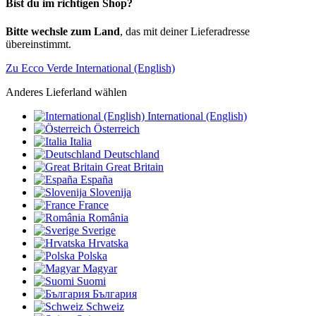
Bist du im richtigen Shop?
Bitte wechsle zum Land
, das mit deiner Lieferadresse
übereinstimmt.
Zu Ecco Verde International (English)
Anderes Lieferland wählen
International (English)
Österreich
Italia
Deutschland
Great Britain
España
Slovenija
France
România
Sverige
Hrvatska
Polska
Magyar
Suomi
България
Schweiz