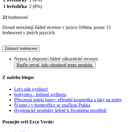
1 hvězdička
2
(8%)
23
hodnocení
Dosud neexistují žádné recenze v jazyce čeština, pouze 15
hodnocení v jiných jazycích.
Zobrazit hodnocení
Nejsou k dispozici žádné zákaznické recenze.
Buďte první, kdo ohodnotí tento produkt.
Z našeho blogu:
Let's talk eyeliner!
bodyotics - Intimní wellness
Přirozená paleta barev: přírodní kosmetika a laky na nehty
Šťastni i v homeoffice se značkou Pukka
Hygienické produkty šetrné k životnímu prostředí
Poznejte svět Ecco Verde: