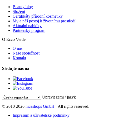
Beauty blog
Složení
Certifikáty přírodní kosmetiky
My a náš postoj k životnímu prostředí
Aktuální nabídky
Partnerský program
O Ecco Verde
O nás
Naše společnost
Kontakt
Sledujte nás na
Upravit zemi / jazyk
© 2010-2026
niceshops GmbH
- All rights reserved.
Impresum a uživatelské podmínky