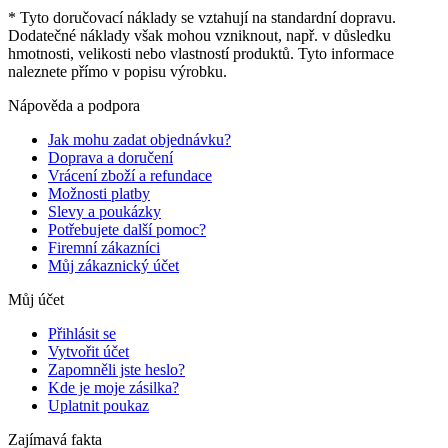
* Tyto doručovací náklady se vztahují na standardní dopravu.
Dodatečné náklady však mohou vzniknout, např. v důsledku
hmotnosti, velikosti nebo vlastností produktů. Tyto informace
naleznete přímo v popisu výrobku.
Nápověda a podpora
Jak mohu zadat objednávku?
Doprava a doručení
Vrácení zboží a refundace
Možnosti platby
Slevy a poukázky
Potřebujete další pomoc?
Firemní zákazníci
Můj zákaznický účet
Můj účet
Přihlásit se
Vytvořit účet
Zapomněli jste heslo?
Kde je moje zásilka?
Uplatnit poukaz
Zajímavá fakta