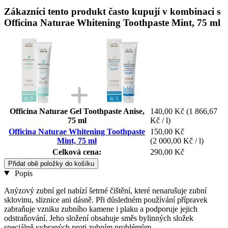
Zákazníci tento produkt často kupují v kombinaci s
Officina Naturae Whitening Toothpaste Mint, 75 ml
Officina Naturae Gel Toothpaste Anise,
140,00 Kč
(1 866,67
75 ml
Kč / l)
Officina Naturae Whitening Toothpaste
150,00 Kč
Mint, 75 ml
(2 000,00 Kč / l)
Celková cena:
290,00 Kč
Přidat obě položky do košíku
Popis
Anýzový zubní gel nabízí šetrné čištění, které nenarušuje zubní
sklovinu, sliznice ani dásně. Při důsledném používání přípravek
zabraňuje vzniku zubního kamene i plaku a podporuje jejich
odstraňování. Jeho složení obsahuje směs bylinných složek
speciálně vybraných proti zubním problémům.