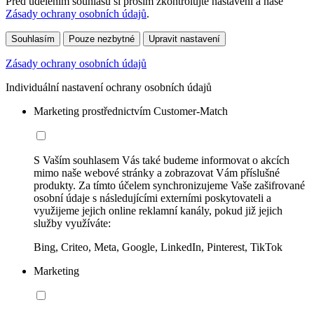
Před udělením souhlasu si prosím zkontrolujte nastavení a naše
Zásady ochrany osobních údajů
.
Souhlasím
Pouze nezbytné
Upravit nastavení
Zásady ochrany osobních údajů
Individuální nastavení ochrany osobních údajů
Marketing prostřednictvím Customer-Match
S Vaším souhlasem Vás také budeme informovat o akcích
mimo naše webové stránky a zobrazovat Vám příslušné
produkty. Za tímto účelem synchronizujeme Vaše zašifrované
osobní údaje s následujícími externími poskytovateli a
využijeme jejich online reklamní kanály, pokud již jejich
služby využíváte:
Bing, Criteo, Meta, Google, LinkedIn, Pinterest, TikTok
Marketing