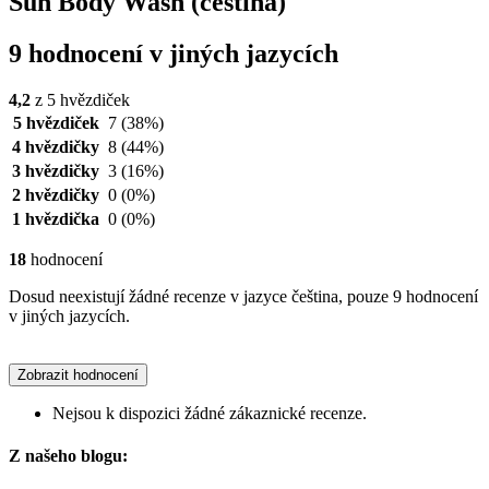
Sun Body Wash (čeština)
9 hodnocení v jiných jazycích
4,2
z 5 hvězdiček
5 hvězdiček
7
(38%)
4 hvězdičky
8
(44%)
3 hvězdičky
3
(16%)
2 hvězdičky
0
(0%)
1 hvězdička
0
(0%)
18
hodnocení
Dosud neexistují žádné recenze v jazyce čeština, pouze 9 hodnocení
v jiných jazycích.
Zobrazit hodnocení
Nejsou k dispozici žádné zákaznické recenze.
Z našeho blogu: