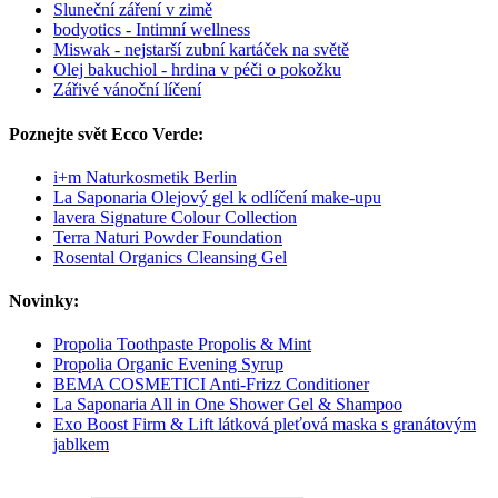
Sluneční záření v zimě
bodyotics - Intimní wellness
Miswak - nejstarší zubní kartáček na světě
Olej bakuchiol - hrdina v péči o pokožku
Zářivé vánoční líčení
Poznejte svět Ecco Verde:
i+m Naturkosmetik Berlin
La Saponaria Olejový gel k odlíčení make-upu
lavera Signature Colour Collection
Terra Naturi Powder Foundation
Rosental Organics Cleansing Gel
Novinky:
Propolia Toothpaste Propolis & Mint
Propolia Organic Evening Syrup
BEMA COSMETICI Anti-Frizz Conditioner
La Saponaria All in One Shower Gel & Shampoo
Exo Boost Firm & Lift látková pleťová maska s granátovým
jablkem