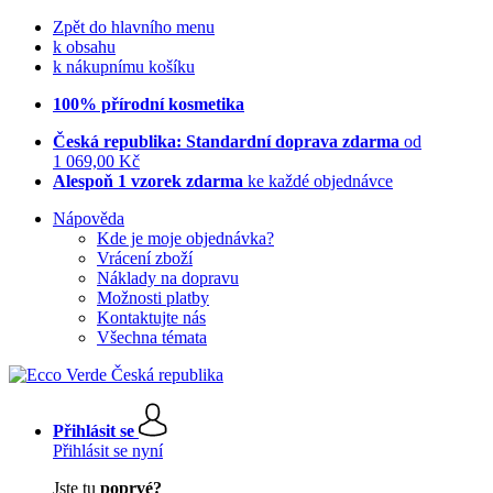
Zpět do hlavního menu
k obsahu
k nákupnímu košíku
100% přírodní kosmetika
Česká republika: Standardní doprava zdarma
od
1 069,00 Kč
Alespoň 1 vzorek zdarma
ke každé objednávce
Nápověda
Kde je moje objednávka?
Vrácení zboží
Náklady na dopravu
Možnosti platby
Kontaktujte nás
Všechna témata
Přihlásit se
Přihlásit se nyní
Jste tu
poprvé?