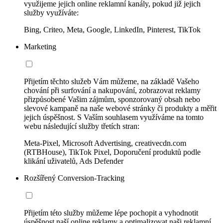
využijeme jejich online reklamní kanály, pokud již jejich
služby využíváte:
Bing, Criteo, Meta, Google, LinkedIn, Pinterest, TikTok
Marketing
Přijetím těchto služeb Vám můžeme, na základě Vašeho
chování při surfování a nakupování, zobrazovat reklamy
přizpůsobené Vašim zájmům, sponzorovaný obsah nebo
slevové kampaně na naše webové stránky či produkty a měřit
jejich úspěšnost. S Vaším souhlasem využíváme na tomto
webu následující služby třetích stran:
Meta-Pixel, Microsoft Advertising, creativecdn.com
(RTBHouse), TikTok Pixel, Doporučení produktů podle
klikání uživatelů, Ads Defender
Rozšířený Conversion-Tracking
Přijetím této služby můžeme lépe pochopit a vyhodnotit
úspěšnost naší online reklamy a optimalizovat naši reklamní