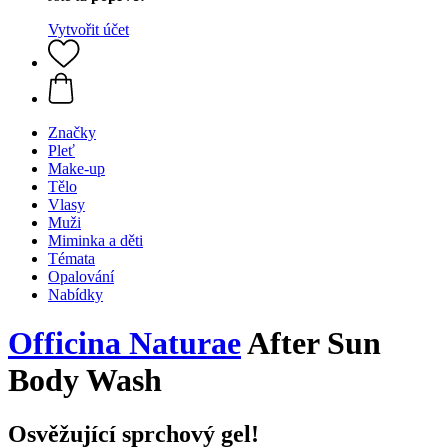
Vytvořit účet
Značky
Pleť
Make-up
Tělo
Vlasy
Muži
Miminka a děti
Témata
Opalování
Nabídky
Officina Naturae
After Sun
Body Wash
Osvěžující sprchový gel!