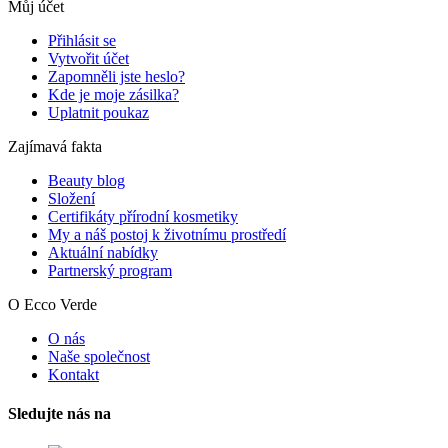
Můj účet
Přihlásit se
Vytvořit účet
Zapomněli jste heslo?
Kde je moje zásilka?
Uplatnit poukaz
Zajímavá fakta
Beauty blog
Složení
Certifikáty přírodní kosmetiky
My a náš postoj k životnímu prostředí
Aktuální nabídky
Partnerský program
O Ecco Verde
O nás
Naše společnost
Kontakt
Sledujte nás na