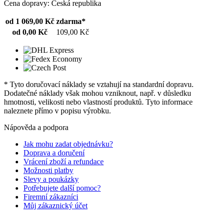
Cena dopravy: Česká republika
od 1 069,00 Kč
zdarma*
od 0,00 Kč
109,00 Kč
* Tyto doručovací náklady se vztahují na standardní dopravu.
Dodatečné náklady však mohou vzniknout, např. v důsledku
hmotnosti, velikosti nebo vlastností produktů. Tyto informace
naleznete přímo v popisu výrobku.
Nápověda a podpora
Jak mohu zadat objednávku?
Doprava a doručení
Vrácení zboží a refundace
Možnosti platby
Slevy a poukázky
Potřebujete další pomoc?
Firemní zákazníci
Můj zákaznický účet