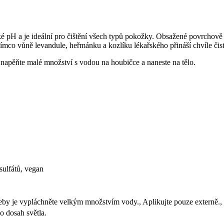
é pH a je ideální pro čištění všech typů pokožky. Obsažené povrchově 
tímco vůně levandule, heřmánku a kozlíku lékařského přináší chvíle čisté
napěňte malé množství s vodou na houbičce a naneste na tělo.
sulfátů, vegan
řeby je vypláchněte velkým množstvím vody., Aplikujte pouze externě.,
 dosah světla.