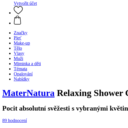
Vytvořit účet
Značky
Pleť
Make-up
Tělo
Vlasy
Muži
Miminka a děti
Témata
Opalování
Nabídky
MaterNatura
Relaxing Shower G
Pocit absolutní svěžesti s vybranými květi
89 hodnocení