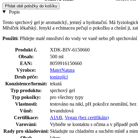
Přidat obě položky do košíku
Popis
Tento sprchový gel je aromatický, jemný a hydratační. Má fyziologick
Měsíček lékařský, fenykl a echinacea pečují o pokožku a chrání ji, za
Použití:
Přidejte malé množství do vody ve vaně nebo při sprchování 
Produkt č.
XDK-BIV-6150660
Obsah:
500 ml
EAN:
8059916150660
Výrobce:
MaterNatura
Druh péče:
tonizující
Konzistence/formát:
tekutá
Typ produktu:
sprchový gel
Typ pokožky:
pro všechny typy
Vlastnosti:
testováno na nikl, pH pokožce neutrální, bez 
Vůně:
levandulová
Certifikace:
AIAB
,
Vegan (bez certifikátu)
Varování:
Vyhněte se kontaktu s očima a v případě pot
Rady pro skladování:
Skladujte na chladném a suchém místě a mimo
Obal:
lahev