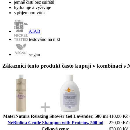
jemně čistí bez sulfátů
hydratuje a vyživuje
s příjemnou vůní
AIAB
testováno na nikl
vegan
Zákazníci tento produkt často kupují v kombinaci s 
MaterNatura Relaxing Shower Gel Lavender, 500 ml
410,00 Kč
NeBiolina Gentle Shampoo with Proteins, 500 ml
220,00 Kč
Celková cena:
630,00 Kč