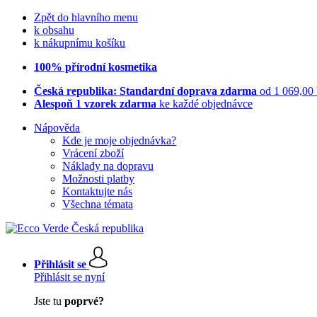
Zpět do hlavního menu
k obsahu
k nákupnímu košíku
100% přírodní kosmetika
Česká republika: Standardní doprava zdarma
od 1 069,00
Alespoň 1 vzorek zdarma
ke každé objednávce
Nápověda
Kde je moje objednávka?
Vrácení zboží
Náklady na dopravu
Možnosti platby
Kontaktujte nás
Všechna témata
Přihlásit se
Přihlásit se nyní
Jste tu
poprvé?