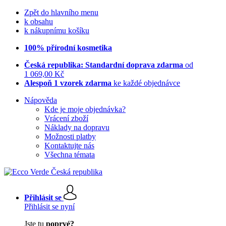
Zpět do hlavního menu
k obsahu
k nákupnímu košíku
100% přírodní kosmetika
Česká republika: Standardní doprava zdarma
od
1 069,00 Kč
Alespoň 1 vzorek zdarma
ke každé objednávce
Nápověda
Kde je moje objednávka?
Vrácení zboží
Náklady na dopravu
Možnosti platby
Kontaktujte nás
Všechna témata
Přihlásit se
Přihlásit se nyní
Jste tu
poprvé?