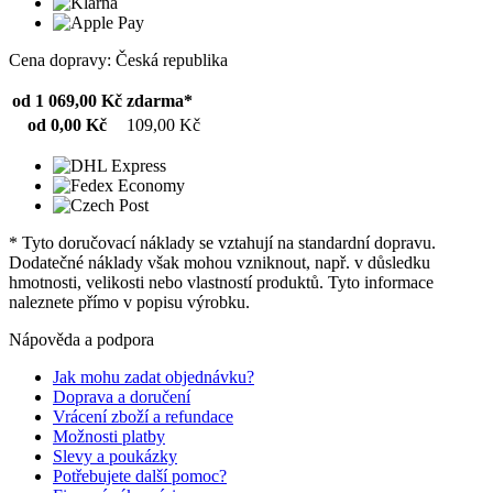
Cena dopravy: Česká republika
od 1 069,00 Kč
zdarma*
od 0,00 Kč
109,00 Kč
* Tyto doručovací náklady se vztahují na standardní dopravu.
Dodatečné náklady však mohou vzniknout, např. v důsledku
hmotnosti, velikosti nebo vlastností produktů. Tyto informace
naleznete přímo v popisu výrobku.
Nápověda a podpora
Jak mohu zadat objednávku?
Doprava a doručení
Vrácení zboží a refundace
Možnosti platby
Slevy a poukázky
Potřebujete další pomoc?