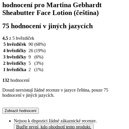
hodnocení pro Martina Gebhardt
Sheabutter Face Lotion (čeština)
75 hodnocení v jiných jazycích
4,5
z 5 hvězdiček
5 hvězdiček
90
(68%)
4 hvězdičky
26
(19%)
3 hvězdičky
9
(6%)
2 hvězdičky
5
(3%)
1 hvězdička
2
(1%)
132
hodnocení
Dosud neexistují žádné recenze v jazyce čeština, pouze 75
hodnocení v jiných jazycích.
Zobrazit hodnocení
Nejsou k dispozici žádné zákaznické recenze.
Buďte první, kdo ohodnotí tento produkt.