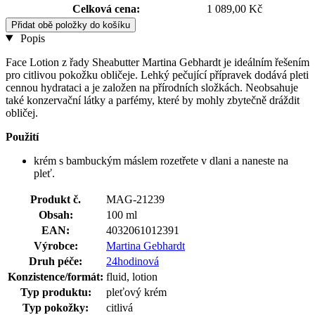
Celková cena:
1 089,00 Kč
Přidat obě položky do košíku
Popis
Face Lotion z řady Sheabutter Martina Gebhardt je ideálním řešením
pro citlivou pokožku obličeje. Lehký pečující přípravek dodává pleti
cennou hydrataci a je založen na přírodních složkách. Neobsahuje
také konzervační látky a parfémy, které by mohly zbytečně dráždit
obličej.
Použití
krém s bambuckým máslem rozetřete v dlani a naneste na
pleť.
Produkt č.
MAG-21239
Obsah:
100 ml
EAN:
4032061012391
Výrobce:
Martina Gebhardt
Druh péče:
24hodinová
Konzistence/formát:
fluid, lotion
Typ produktu:
pleťový krém
Typ pokožky:
citlivá