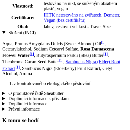
testováno na nikl, se sníženým obsahem
Vlastnosti:
plastů, vegan
IHTK netestováno na zvířatech
,
Demeter
,
Certifikace:
Vegan (bez certifikátu)
Obal:
lahev, cestovní velikost - Travel Size
Složení (INCI)
[1]
Aqua, Prunus Amygdalus Dulcis (Sweet Almond) Oil
,
Cetearylalcohol, Sodium Cetearyl Sulfate,
Rosa Damascena
[1]
[1]
Flower Water
, Butyrospermum Parkii (Shea) Butter
,
[1]
Theobroma Cacao Seed Butter
,
Sambucus Nigra (Elder) Root
[1]
Extract
, Sambucus Nigra (Elderberry) Fruit Extract, Cetyl
Alcohol, Aroma
z kontrolovaného ekologického pěstování
O produktové řadě Sheabutter
Doplňující informace k přísadám
Doplňující informace
Právní informace
K tomu se hodí