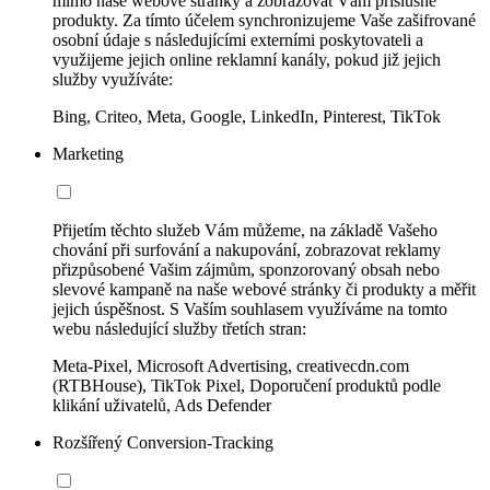
mimo naše webové stránky a zobrazovat Vám příslušné
produkty. Za tímto účelem synchronizujeme Vaše zašifrované
osobní údaje s následujícími externími poskytovateli a
využijeme jejich online reklamní kanály, pokud již jejich
služby využíváte:
Bing, Criteo, Meta, Google, LinkedIn, Pinterest, TikTok
Marketing
Přijetím těchto služeb Vám můžeme, na základě Vašeho
chování při surfování a nakupování, zobrazovat reklamy
přizpůsobené Vašim zájmům, sponzorovaný obsah nebo
slevové kampaně na naše webové stránky či produkty a měřit
jejich úspěšnost. S Vaším souhlasem využíváme na tomto
webu následující služby třetích stran:
Meta-Pixel, Microsoft Advertising, creativecdn.com
(RTBHouse), TikTok Pixel, Doporučení produktů podle
klikání uživatelů, Ads Defender
Rozšířený Conversion-Tracking