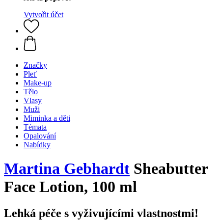
Vytvořit účet
Značky
Pleť
Make-up
Tělo
Vlasy
Muži
Miminka a děti
Témata
Opalování
Nabídky
Martina Gebhardt
Sheabutter
Face Lotion, 100 ml
Lehká péče s vyživujícími vlastnostmi!