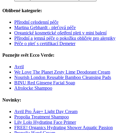
Oblíbené kategorie:
Přírodní celodenní péče
Martina Gebhardt - pleťová péče
Organické kosmetické ošetření pleti v mini balení
Přírodní a jemná péče o pokožku obličeje pro alergiky
Péče o pleť s certifikací Demeter
Poznejte svět Ecco Verde:
Avril
We Love The Planet Zesty Lime Deodorant Cream
Nourish London Reusable Bamboo Cleansing Pads
BINU Red Ginseng Facial Soap
Afrolocke Shampoo
Novinky:
Avril Pro Âge+ Light Day Cream
Propolia Treatment Shampoo
Lily Lolo Hydrating Face Primer
FREE! Organics Hydrating Shower Aquatic Passion
Propolia Hand Cream