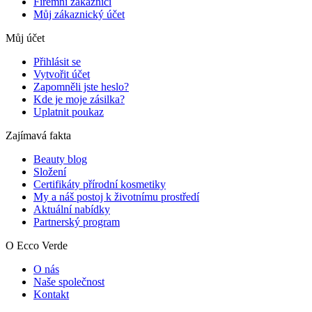
Firemní zákazníci
Můj zákaznický účet
Můj účet
Přihlásit se
Vytvořit účet
Zapomněli jste heslo?
Kde je moje zásilka?
Uplatnit poukaz
Zajímavá fakta
Beauty blog
Složení
Certifikáty přírodní kosmetiky
My a náš postoj k životnímu prostředí
Aktuální nabídky
Partnerský program
O Ecco Verde
O nás
Naše společnost
Kontakt