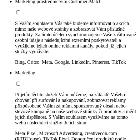
Marketing prostřednictvím Customer-Match
S Vaším souhlasem Vás také budeme informovat o akcích
mimo naše webové stránky a zobrazovat Vám příslušné
produkty. Za tímto účelem synchronizujeme Vaše zašifrované
osobní údaje s následujícími externími poskytovateli a
využijeme jejich online reklamní kanály, pokud již jejich
služby využíváte:
Bing, Criteo, Meta, Google, LinkedIn, Pinterest, TikTok
Marketing
Přijetím těchto služeb Vám můžeme, na základě Vašeho
chování při surfování a nakupování, zobrazovat reklamy
přizpůsobené Vašim zájmům, sponzorovaný obsah nebo
slevové kampaně na naše webové stránky či produkty a měřit
jejich úspěšnost. S Vaším souhlasem využíváme na tomto
webu následující služby třetích stran:
Meta-Pixel, Microsoft Advertising, creativecdn.com
(RTBHouse), TikTok Pixel, Doporučení produktů podle