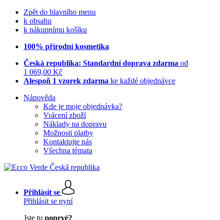
Zpět do hlavního menu
k obsahu
k nákupnímu košíku
100% přírodní kosmetika
Česká republika: Standardní doprava zdarma
od
1 069,00 Kč
Alespoň 1 vzorek zdarma
ke každé objednávce
Nápověda
Kde je moje objednávka?
Vrácení zboží
Náklady na dopravu
Možnosti platby
Kontaktujte nás
Všechna témata
Přihlásit se
Přihlásit se nyní
Jste tu
poprvé?