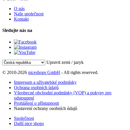
O nás
Naše společnost
Kontakt
Sledujte nás na
Upravit zemi / jazyk
© 2010-2026
niceshops GmbH
- All rights reserved.
Impresum a uživatelské podmínky
Ochrana osobních údajů
Všeobecné obchodní podmínky (VOP) a pokyny pro
odstoupení
Prohlášení o přístupnosti
Nastavení ochrany osobních údajů
Společnost
Další nice shops