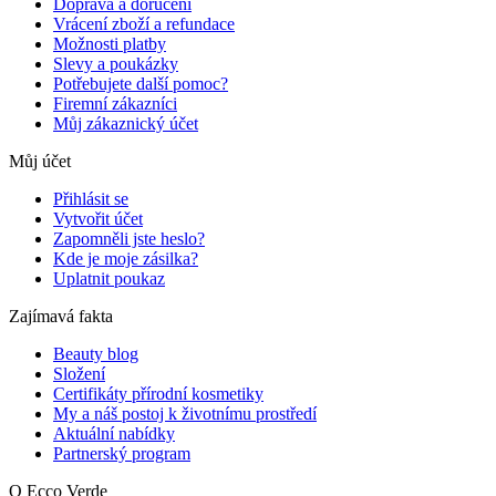
Doprava a doručení
Vrácení zboží a refundace
Možnosti platby
Slevy a poukázky
Potřebujete další pomoc?
Firemní zákazníci
Můj zákaznický účet
Můj účet
Přihlásit se
Vytvořit účet
Zapomněli jste heslo?
Kde je moje zásilka?
Uplatnit poukaz
Zajímavá fakta
Beauty blog
Složení
Certifikáty přírodní kosmetiky
My a náš postoj k životnímu prostředí
Aktuální nabídky
Partnerský program
O Ecco Verde