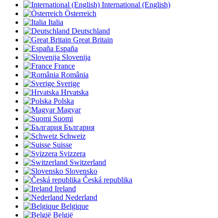
International (English)
Österreich
Italia
Deutschland
Great Britain
España
Slovenija
France
România
Sverige
Hrvatska
Polska
Magyar
Suomi
България
Schweiz
Suisse
Svizzera
Switzerland
Slovensko
Česká republika
Ireland
Nederland
Belgique
België