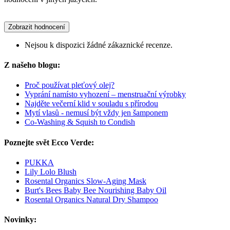
Zobrazit hodnocení
Nejsou k dispozici žádné zákaznické recenze.
Z našeho blogu:
Proč používat pleťový olej?
Vyprání namísto vyhození – menstruační výrobky
Najděte večerní klid v souladu s přírodou
Mytí vlasů - nemusí být vždy jen šamponem
Co-Washing & Squish to Condish
Poznejte svět Ecco Verde:
PUKKA
Lily Lolo Blush
Rosental Organics Slow-Aging Mask
Burt's Bees Baby Bee Nourishing Baby Oil
Rosental Organics Natural Dry Shampoo
Novinky: