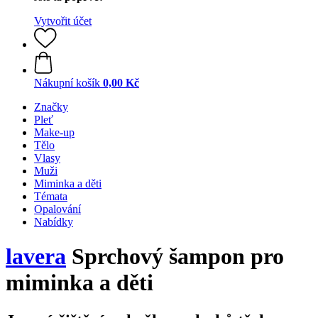
Vytvořit účet
Nákupní košík
0,00 Kč
Značky
Pleť
Make-up
Tělo
Vlasy
Muži
Miminka a děti
Témata
Opalování
Nabídky
lavera
Sprchový šampon pro
miminka a děti