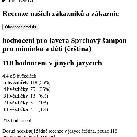
Příslušenství
Recenze našich zákazníků a zákaznic
Ohodnotit produkt
hodnocení pro lavera Sprchový šampon
pro miminka a děti (čeština)
118 hodnocení v jiných jazycích
4,4
z 5 hvězdiček
5 hvězdiček
118
(55%)
4 hvězdičky
75
(35%)
3 hvězdičky
13
(6%)
2 hvězdičky
3
(1%)
1 hvězdička
4
(1%)
213
hodnocení
Dosud neexistují žádné recenze v jazyce čeština, pouze 118
hodnocení v jiných jazycích.