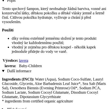
Popis
Tento sprchový šampon, který neobsahuje žádná barviva, vonné ani
konzervační látky, dětskou pokožku a dětské vlásky jemně a šetrně
čistí. Citlivou pokožku hydratuje, vyživuje a chrání ji před
vysoušením.
Použití
díky svému extrémně jemnému složení je tento produkt
vhodný ke každodennímu použití;
vhodný je zejména pro dětskou koupel - několik kapek
jednoduše přidejte do vody ve vaně.
Výrobce:
lavera
lavera:
Baby-Children
Další informace
Ingredients (INCI):
Water (Aqua), Sodium Coco-Sulfate, Lauryl
Glucoside, Glycerin, Aloe Barbadensis Leaf Juice*, Sea Salt (Maris
Sal), Oenothera Biennis (Evening Primrose) Oil*, Sodium PCA,
Sodium Lactate, Sodium Cocoyl Glutamate, Disodium Cocoyl
Glutamate, Dipotassium Glycyrrhizate
* ingredients from certified organic agriculture