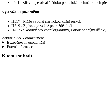
P501 - Zlikvidujte obsah/nádobu podle lokálních/národních pře
Výstražná upozornění:
H317 - Může vyvolat alergickou kožní reakci.
H319 - Způsobuje vážné podráždění očí.
H412 - Škodlivý pro vodní organismy, s dlouhodobými účinky.
Zobrazit více
Zobrazit méně
Bezpečnostní upozornění
Právní informace
K tomu se hodí