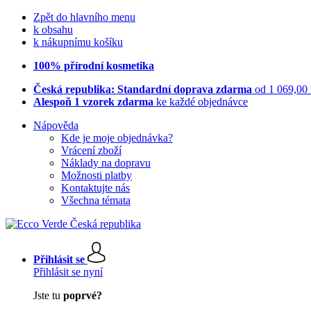
Zpět do hlavního menu
k obsahu
k nákupnímu košíku
100% přírodní kosmetika
Česká republika: Standardní doprava zdarma
od 1 069,00
Alespoň 1 vzorek zdarma
ke každé objednávce
Nápověda
Kde je moje objednávka?
Vrácení zboží
Náklady na dopravu
Možnosti platby
Kontaktujte nás
Všechna témata
Přihlásit se
Přihlásit se nyní
Jste tu
poprvé?