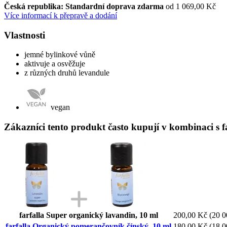
Česká republika: Standardní doprava zdarma
od 1 069,00 Kč
Více informací k přepravě a dodání
Vlastnosti
jemné bylinkové vůně
aktivuje a osvěžuje
z různých druhů levandule
vegan
Zákazníci tento produkt často kupují v kombinaci s 
farfalla Super organický lavandin, 10 ml
200,00 Kč
(20 0
farfalla Organický pomerančovník čínský, 10 ml
180,00 Kč
(18 0