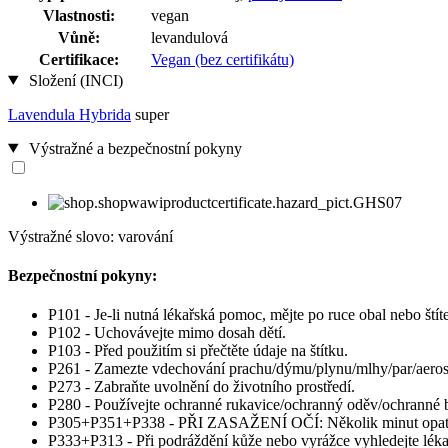
Vlastnosti:
vegan
Vůně:
levandulová
Certifikace:
Vegan (bez certifikátu)
Složení (INCI)
Lavendula Hybrida
super
Výstražné a bezpečnostní pokyny
Výstražné slovo: varování
Bezpečnostní pokyny:
P101 - Je-li nutná lékařská pomoc, mějte po ruce obal nebo ští
P102 - Uchovávejte mimo dosah dětí.
P103 - Před použitím si přečtěte údaje na štítku.
P261 - Zamezte vdechování prachu/dýmu/plynu/mlhy/par/aeros
P273 - Zabraňte uvolnění do životního prostředí.
P280 - Používejte ochranné rukavice/ochranný oděv/ochranné br
P305+P351+P338 - PŘI ZASAŽENÍ OČÍ: Několik minut opatrně o
P333+P313 - Při podráždění kůže nebo vyrážce vyhledejte léka