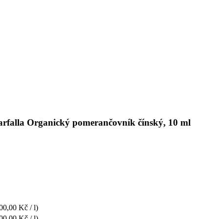
farfalla Organický pomerančovník čínský, 10 ml
00,00 Kč / l)
00,00 Kč / l)