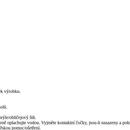
tek výrobku.
olů.
ýle/obličejový štít.
plachujte vodou. Vyjměte kontaktní čočky, jsou-li nasazeny a pokud
řskou pomoc/ošetření.