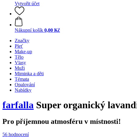
Vytvořit účet
Nákupní košík
0,00 Kč
Značky
Pleť
Make-up
Tělo
Vlasy
Muži
Miminka a děti
Témata
Opalování
Nabídky
farfalla
Super organický lavandi
Pro příjemnou atmosféru v místnosti!
56 hodnocení