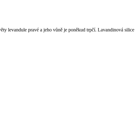
květy levandule pravé a jeho vůně je poněkud trpčí. Lavandinová silice