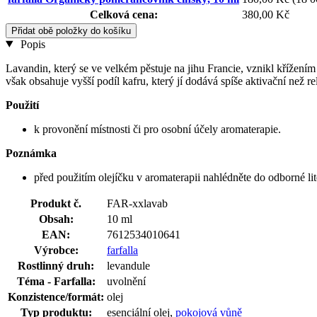
Celková cena:
380,00 Kč
Přidat obě položky do košíku
Popis
Lavandin, který se ve velkém pěstuje na jihu Francie, vznikl křížením 
však obsahuje vyšší podíl kafru, který jí dodává spíše aktivační než r
Použití
k provonění místnosti či pro osobní účely aromaterapie.
Poznámka
před použitím olejíčku v aromaterapii nahlédněte do odborné lit
Produkt č.
FAR-xxlavab
Obsah:
10 ml
EAN:
7612534010641
Výrobce:
farfalla
Rostlinný druh:
levandule
Téma - Farfalla:
uvolnění
Konzistence/formát:
olej
Typ produktu:
esenciální olej,
pokojová vůně