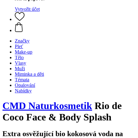
Vytvořit účet
Značky
Pleť
Make-up
Tělo
Vlasy
Muži
Miminka a děti
Témata
Opalování
Nabídky
CMD Naturkosmetik
Rio de
Coco Face & Body Splash
Extra osvěžující bio kokosová voda na