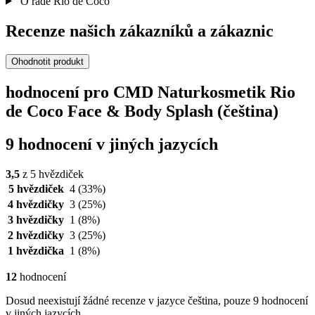
O řadě Rio de Coco
Recenze našich zákazníků a zákaznic
Ohodnotit produkt
hodnocení pro CMD Naturkosmetik Rio
de Coco Face & Body Splash (čeština)
9 hodnocení v jiných jazycích
3,5
z 5 hvězdiček
5 hvězdiček
4
(33%)
4 hvězdičky
3
(25%)
3 hvězdičky
1
(8%)
2 hvězdičky
3
(25%)
1 hvězdička
1
(8%)
12
hodnocení
Dosud neexistují žádné recenze v jazyce čeština, pouze 9 hodnocení
v jiných jazycích.