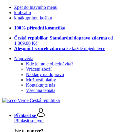
Zpět do hlavního menu
k obsahu
k nákupnímu košíku
100% přírodní kosmetika
Česká republika: Standardní doprava zdarma
od
1 069,00 Kč
Alespoň 1 vzorek zdarma
ke každé objednávce
Nápověda
Kde je moje objednávka?
Vrácení zboží
Náklady na dopravu
Možnosti platby
Kontaktujte nás
Všechna témata
Přihlásit se
Přihlásit se nyní
Jste tu
poprvé?