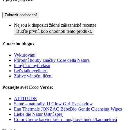
Zobrazit hodnocení
Nejsou k dispozici žádné zákaznické recenze.
Buďte první, kdo ohodnotí tento produkt.
Z našeho blogu:
Vykuřování
Přírodní houby značky Cose della Natura
6 mýtů o mytí vlasů
Let's talk eyeliner!
Zářivé vánoční líčení
Poznejte svět Ecco Verde:
ATTITUDE
Santé – naturally. U Glow Girl Eyeshadow
Eau Thermale JONZAC BébéBio Gentle Cleansing Wipes
Liebe die Natur Ústní sprej
Color Creme barvicí krém - nugátově hnědá/karamelová