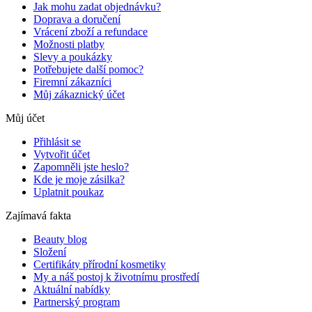
Jak mohu zadat objednávku?
Doprava a doručení
Vrácení zboží a refundace
Možnosti platby
Slevy a poukázky
Potřebujete další pomoc?
Firemní zákazníci
Můj zákaznický účet
Můj účet
Přihlásit se
Vytvořit účet
Zapomněli jste heslo?
Kde je moje zásilka?
Uplatnit poukaz
Zajímavá fakta
Beauty blog
Složení
Certifikáty přírodní kosmetiky
My a náš postoj k životnímu prostředí
Aktuální nabídky
Partnerský program