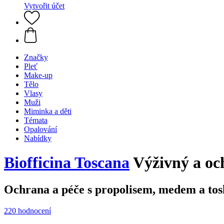
Vytvořit účet
Značky
Pleť
Make-up
Tělo
Vlasy
Muži
Miminka a děti
Témata
Opalování
Nabídky
Biofficina Toscana
Výživný a oc
Ochrana a péče s propolisem, medem a to
220 hodnocení