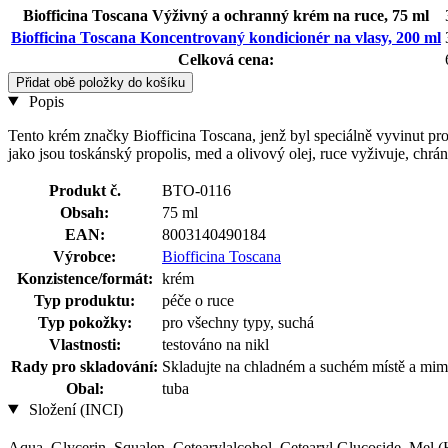
Biofficina Toscana Výživný a ochranný krém na ruce, 75 ml
Biofficina Toscana Koncentrovaný kondicionér na vlasy, 200 ml
Celková cena:
Přidat obě položky do košíku
Popis
Tento krém značky Biofficina Toscana, jenž byl speciálně vyvinut pr
jako jsou toskánský propolis, med a olivový olej, ruce vyživuje, chrá
Produkt č.
BTO-0116
Obsah:
75 ml
EAN:
8003140490184
Výrobce:
Biofficina Toscana
Konzistence/formát:
krém
Typ produktu:
péče o ruce
Typ pokožky:
pro všechny typy, suchá
Vlastnosti:
testováno na nikl
Rady pro skladování:
Skladujte na chladném a suchém místě a mimo
Obal:
tuba
Složení (INCI)
Aqua, Glycerin, Squalen, Cetearylalcohol, Cetearyl Glucoside, Mel 