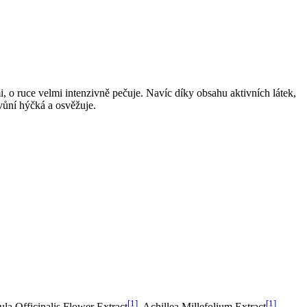
 o ruce velmi intenzivně pečuje. Navíc díky obsahu aktivních látek,
 vůní hýčká a osvěžuje.
[1]
[1]
ula Officinalis Flower Extract
, Achillea Millefolium Extract
,