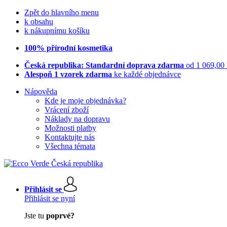
Zpět do hlavního menu
k obsahu
k nákupnímu košíku
100% přírodní kosmetika
Česká republika: Standardní doprava zdarma
od 1 069,00
Alespoň 1 vzorek zdarma
ke každé objednávce
Nápověda
Kde je moje objednávka?
Vrácení zboží
Náklady na dopravu
Možnosti platby
Kontaktujte nás
Všechna témata
Přihlásit se
Přihlásit se nyní
Jste tu
poprvé?