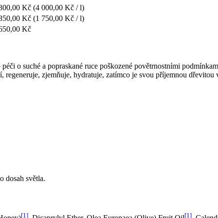
300,00 Kč
(4 000,00 Kč / l)
350,00 Kč
(1 750,00 Kč / l)
650,00 Kč
o péči o suché a popraskané ruce poškozené povětrnostními podmínkami,
ní, regeneruje, zjemňuje, hydratuje, zatímco je svou příjemnou dřevitou
 dosah světla.
[1]
[1]
(Honey)
, Dicaprylyl Ether, Olea Europaea (Olive) Fruit Oil
, Calend