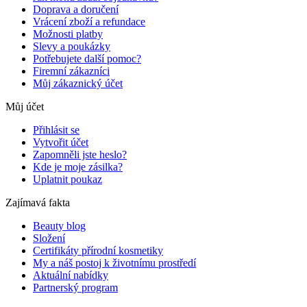
Doprava a doručení
Vrácení zboží a refundace
Možnosti platby
Slevy a poukázky
Potřebujete další pomoc?
Firemní zákazníci
Můj zákaznický účet
Můj účet
Přihlásit se
Vytvořit účet
Zapomněli jste heslo?
Kde je moje zásilka?
Uplatnit poukaz
Zajímavá fakta
Beauty blog
Složení
Certifikáty přírodní kosmetiky
My a náš postoj k životnímu prostředí
Aktuální nabídky
Partnerský program