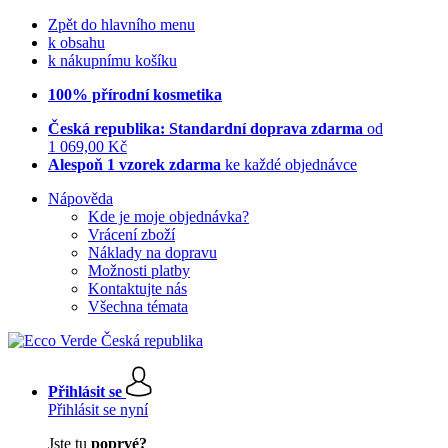
Zpět do hlavního menu
k obsahu
k nákupnímu košíku
100% přírodní kosmetika
Česká republika: Standardní doprava zdarma
od
1 069,00 Kč
Alespoň 1 vzorek zdarma
ke každé objednávce
Nápověda
Kde je moje objednávka?
Vrácení zboží
Náklady na dopravu
Možnosti platby
Kontaktujte nás
Všechna témata
Přihlásit se
Přihlásit se nyní
Jste tu
poprvé?