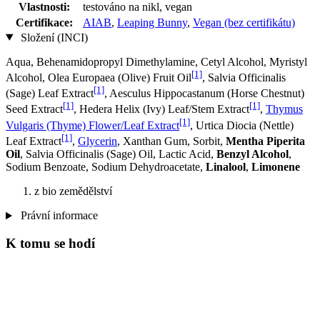
Vlastnosti:
testováno na nikl, vegan
Certifikace:
AIAB
,
Leaping Bunny
,
Vegan (bez certifikátu)
Složení (INCI)
Aqua, Behenamidopropyl Dimethylamine, Cetyl Alcohol, Myristyl
[1]
Alcohol, Olea Europaea (Olive) Fruit Oil
, Salvia Officinalis
[1]
(Sage) Leaf Extract
, Aesculus Hippocastanum (Horse Chestnut)
[1]
[1]
Seed Extract
, Hedera Helix (Ivy) Leaf/Stem Extract
,
Thymus
[1]
Vulgaris (Thyme) Flower/Leaf Extract
, Urtica Diocia (Nettle)
[1]
Leaf Extract
,
Glycerin
, Xanthan Gum, Sorbit,
Mentha Piperita
Oil
, Salvia Officinalis (Sage) Oil, Lactic Acid,
Benzyl Alcohol
,
Sodium Benzoate, Sodium Dehydroacetate,
Linalool
,
Limonene
z bio zemědělství
Právní informace
K tomu se hodí