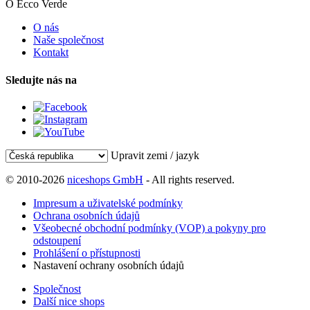
O Ecco Verde
O nás
Naše společnost
Kontakt
Sledujte nás na
Upravit zemi / jazyk
© 2010-2026
niceshops GmbH
- All rights reserved.
Impresum a uživatelské podmínky
Ochrana osobních údajů
Všeobecné obchodní podmínky (VOP) a pokyny pro
odstoupení
Prohlášení o přístupnosti
Nastavení ochrany osobních údajů
Společnost
Další nice shops