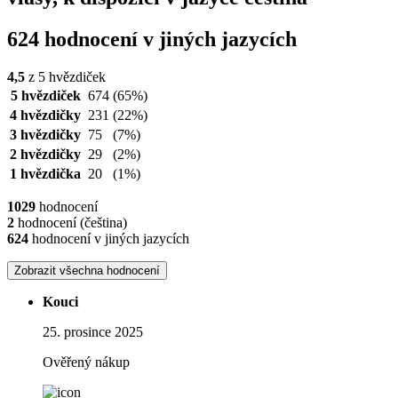
624 hodnocení v jiných jazycích
4,5
z 5 hvězdiček
5 hvězdiček
674
(65%)
4 hvězdičky
231
(22%)
3 hvězdičky
75
(7%)
2 hvězdičky
29
(2%)
1 hvězdička
20
(1%)
1029
hodnocení
2
hodnocení (čeština)
624
hodnocení v jiných jazycích
Zobrazit všechna hodnocení
Kouci
25. prosince 2025
Ověřený nákup