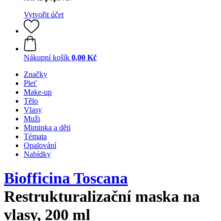
Vytvořit účet
Nákupní košík
0,00 Kč
Značky
Pleť
Make-up
Tělo
Vlasy
Muži
Miminka a děti
Témata
Opalování
Nabídky
Biofficina Toscana
Restrukturalizační maska na
vlasy, 200 ml