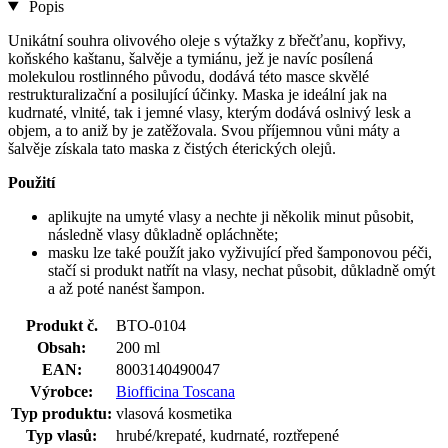
Popis
Unikátní souhra olivového oleje s výtažky z břečťanu, kopřivy,
koňského kaštanu, šalvěje a tymiánu, jež je navíc posílená
molekulou rostlinného původu, dodává této masce skvělé
restrukturalizační a posilující účinky. Maska je ideální jak na
kudrnaté, vlnité, tak i jemné vlasy, kterým dodává oslnivý lesk a
objem, a to aniž by je zatěžovala. Svou příjemnou vůni máty a
šalvěje získala tato maska z čistých éterických olejů.
Použití
aplikujte na umyté vlasy a nechte ji několik minut působit,
následně vlasy důkladně opláchněte;
masku lze také použít jako vyživující před šamponovou péči,
stačí si produkt natřít na vlasy, nechat působit, důkladně omýt
a až poté nanést šampon.
Produkt č.
BTO-0104
Obsah:
200 ml
EAN:
8003140490047
Výrobce:
Biofficina Toscana
Typ produktu:
vlasová kosmetika
Typ vlasů:
hrubé/krepaté, kudrnaté, roztřepené