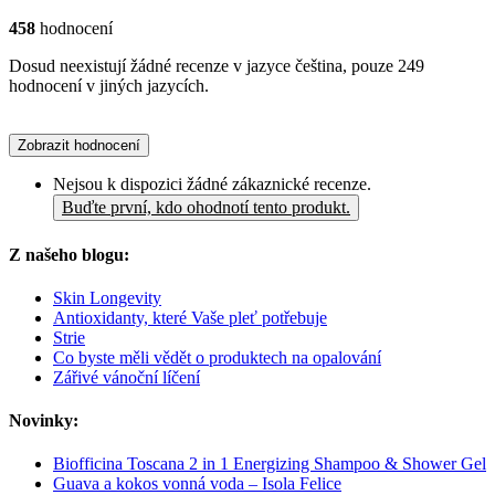
458
hodnocení
Dosud neexistují žádné recenze v jazyce čeština, pouze 249
hodnocení v jiných jazycích.
Zobrazit hodnocení
Nejsou k dispozici žádné zákaznické recenze.
Buďte první, kdo ohodnotí tento produkt.
Z našeho blogu:
Skin Longevity
Antioxidanty, které Vaše pleť potřebuje
Strie
Co byste měli vědět o produktech na opalování
Zářivé vánoční líčení
Novinky:
Biofficina Toscana 2 in 1 Energizing Shampoo & Shower Gel
Guava a kokos vonná voda – Isola Felice