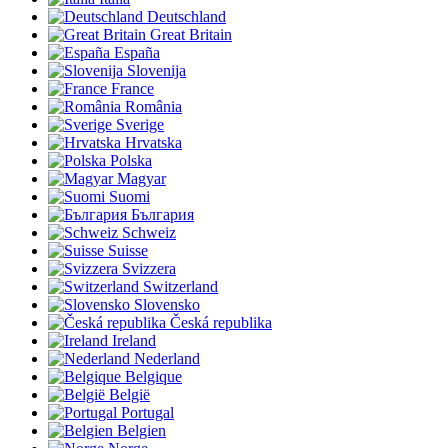
Deutschland
Great Britain
España
Slovenija
France
România
Sverige
Hrvatska
Polska
Magyar
Suomi
България
Schweiz
Suisse
Svizzera
Switzerland
Slovensko
Česká republika
Ireland
Nederland
Belgique
België
Portugal
Belgien