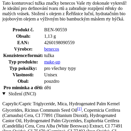
Tato konturovací tužka značky benecos Vaše rty dokonale vykreslí!
Je ideální pro definování tvaru rtů a zabraňuje rozpíjení rtěnky do
malých vrásek. Složení s olejem z Řeřišnice luční, hydratačním bio
jojobovým olejem a výživným bio bambuckým máslem rty hýčká.
Produkt č.
BEN-90559
Obsah:
1,13 g
EAN:
4260198090559
Výrobce:
benecos
Konzistence/formát:
tužka
Typ produktu:
make-up
Typ pokožky:
pro všechny typy
Vlastnosti:
Unisex
Obal:
pouzdro
Pro miminka a děti:
děti
Složení (INCI)
Caprylic/Capric Triglyceride, Mica, Hydrogenated Palm Kernel
[1]
Glycerides, Ricinus Communis Seed Oil
, Copernicia Cerifera
(Carnauba) Cera, CI 77891 (Titanium Dioxid), Hydrogenated
Castor Oil, Hydrogenated Palm Glycerides, Euphorbia Cerifera
(Candelilla) Cera, Cera Alba (White Beeswax) Extract, CI 77491