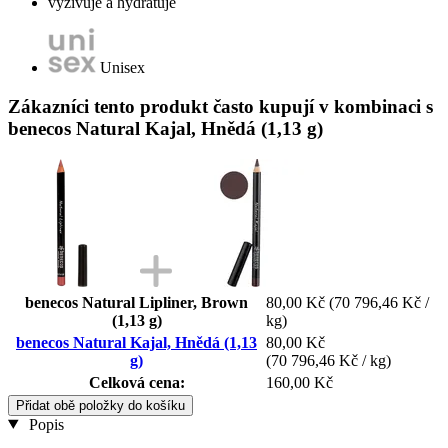
vyživuje a hydratuje
Unisex
Zákazníci tento produkt často kupují v kombinaci s
benecos Natural Kajal, Hnědá (1,13 g)
benecos Natural Lipliner, Brown
80,00 Kč
(70 796,46 Kč /
(1,13 g)
kg)
benecos Natural Kajal, Hnědá (1,13
80,00 Kč
g)
(70 796,46 Kč / kg)
Celková cena:
160,00 Kč
Přidat obě položky do košíku
Popis