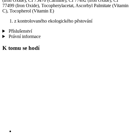
(Iron Oxide), CI 75470 (Carmine), CI 77492 (Iron Oxide), CI
77499 (Iron Oxide), Tocopherylacetat, Ascorbyl Palmitate (Vitamin
C), Tocopherol (Vitamin E)
z kontrolovaného ekologického pěstování
Příslušenství
Právní informace
K tomu se hodí