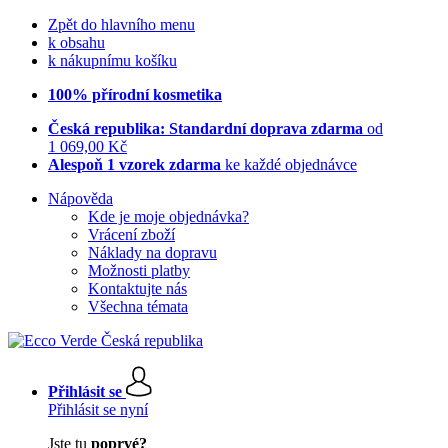
Zpět do hlavního menu
k obsahu
k nákupnímu košíku
100% přírodní kosmetika
Česká republika: Standardní doprava zdarma
od
1 069,00 Kč
Alespoň 1 vzorek zdarma
ke každé objednávce
Nápověda
Kde je moje objednávka?
Vrácení zboží
Náklady na dopravu
Možnosti platby
Kontaktujte nás
Všechna témata
Přihlásit se
Přihlásit se nyní
Jste tu
poprvé?