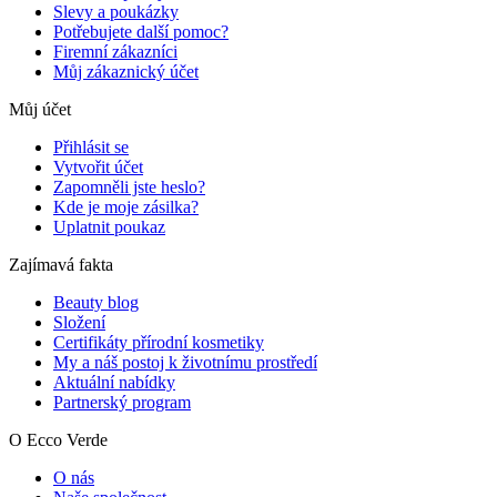
Slevy a poukázky
Potřebujete další pomoc?
Firemní zákazníci
Můj zákaznický účet
Můj účet
Přihlásit se
Vytvořit účet
Zapomněli jste heslo?
Kde je moje zásilka?
Uplatnit poukaz
Zajímavá fakta
Beauty blog
Složení
Certifikáty přírodní kosmetiky
My a náš postoj k životnímu prostředí
Aktuální nabídky
Partnerský program
O Ecco Verde
O nás