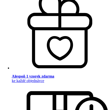
Alespoň 1 vzorek zdarma
ke každé objednávce