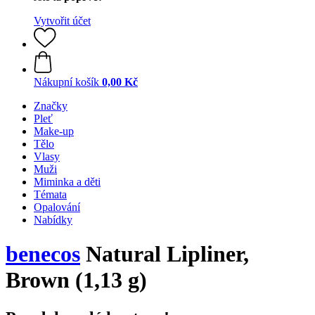
Vytvořit účet
Nákupní košík
0,00 Kč
Značky
Pleť
Make-up
Tělo
Vlasy
Muži
Miminka a děti
Témata
Opalování
Nabídky
benecos
Natural Lipliner,
Brown (1,13 g)