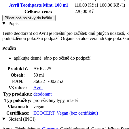
Avril Toothpaste Mint, 100 ml
110,00 Kč
(1 100,00 Kč / l)
Celková cena:
220,00 Kč
Přidat obě položky do košíku
Popis
Tento deodorant od Avril je ideální pro začátek dnů plných událostí
podrážděnou pokožku podpaží. Organická aloe vera udržuje pokožku
Použití
aplikujte denně, ráno po očistě do podpaží.
Produkt č.
AVR-225
Obsah:
50 ml
EAN:
3662217002252
Výrobce:
Avril
Typ produktu:
deodorant
Typ pokožky:
pro všechny typy, mladá
Vlastnosti:
vegan
Certifikace:
ECOCERT
,
Vegan (bez certifikátu)
Složení (INCI)
Aqua, Triethylcitrate,
Glycerin
, Octyldodecanol, Cetearyl Wheat Stra