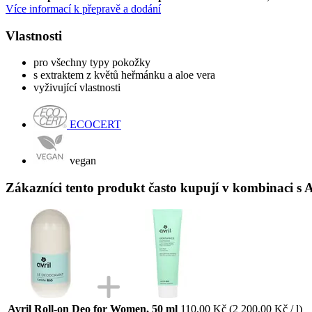
Více informací k přepravě a dodání
Vlastnosti
pro všechny typy pokožky
s extraktem z květů heřmánku a aloe vera
vyživující vlastnosti
ECOCERT
vegan
Zákazníci tento produkt často kupují v kombinaci s A
Avril Roll-on Deo for Women, 50 ml
110,00 Kč
(2 200,00 Kč / l)