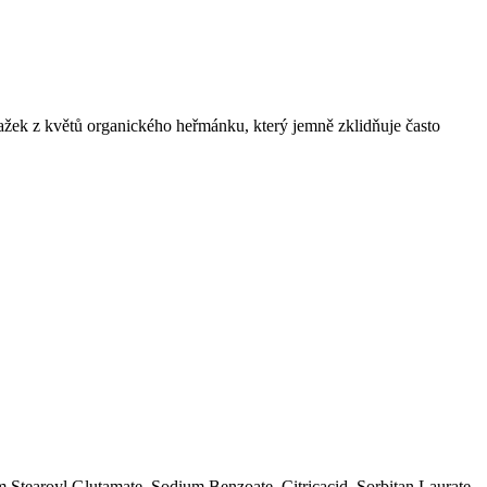
tažek z květů organického heřmánku, který jemně zklidňuje často
 Stearoyl Glutamate, Sodium Benzoate, Citricacid, Sorbitan Laurate,