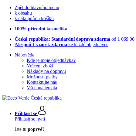
Zpět do hlavního menu
k obsahu
k nákupnímu košíku
100% přírodní kosmetika
Česká republika: Standardní doprava zdarma
od 1 069,00
Alespoň 1 vzorek zdarma
ke každé objednávce
Nápověda
Kde je moje objednávka?
Vrácení zboží
Náklady na dopravu
Možnosti platby
Kontaktujte nás
Všechna témata
Přihlásit se
Přihlásit se nyní
Jste tu
poprvé?