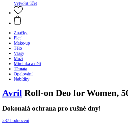
Vytvořit účet
Značky
Pleť
Make-up
Tělo
Vlasy
Muži
Miminka a děti
Témata
Opalování
Nabídky
Avril
Roll-on Deo for Women, 5
Dokonalá ochrana pro rušné dny!
237 hodnocení