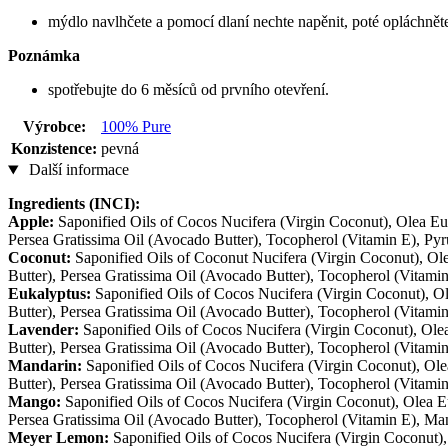
mýdlo navlhčete a pomocí dlaní nechte napěnit, poté opláchnět
Poznámka
spotřebujte do 6 měsíců od prvního otevření.
Výrobce:
100% Pure
Konzistence:
pevná
Další informace
Ingredients (INCI):
Apple:
Saponified Oils of Cocos Nucifera (Virgin Coconut), Olea Eur
Persea Gratissima Oil (Avocado Butter), Tocopherol (Vitamin E), Py
Coconut:
Saponified Oils of Coconut Nucifera (Virgin Coconut), Ole
Butter), Persea Gratissima Oil (Avocado Butter), Tocopherol (Vitam
Eukalyptus:
Saponified Oils of Cocos Nucifera (Virgin Coconut), Ol
Butter), Persea Gratissima Oil (Avocado Butter), Tocopherol (Vitami
Lavender:
Saponified Oils of Cocos Nucifera (Virgin Coconut), Ole
Butter), Persea Gratissima Oil (Avocado Butter), Tocopherol (Vitami
Mandarin:
Saponified Oils of Cocos Nucifera (Virgin Coconut), Ole
Butter), Persea Gratissima Oil (Avocado Butter), Tocopherol (Vitamin
Mango:
Saponified Oils of Cocos Nucifera (Virgin Coconut), Olea E
Persea Gratissima Oil (Avocado Butter), Tocopherol (Vitamin E), Ma
Meyer Lemon:
Saponified Oils of Cocos Nucifera (Virgin Coconut)