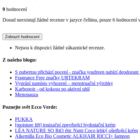
9
hodnocení
Dosud neexistují žádné recenze v jazyce čeština, pouze 6 hodnocení v
Zobrazit hodnocení
Nejsou k dispozici žádné zákaznické recenze.
Z našeho blogu:
S pubertou přichází pocení - značka youfreen nabízí deodorant p
Fragrance Free značky URTEKRAM
Vyprání namísto vyhození – menstruační výrobky
Karbonoir - od kokosu po aktivní uhlí
Menopauza
Poznejte svět Ecco Verde:
PUKKA
[moisture lift] tonizační zpevňující hydratační krém
LÉA NATURE SO BiO étic Nutri Coco lehký ošetřující krém
Alkemilla Eco Bio Cosmetic ALKHAIR RICCI+ šampon