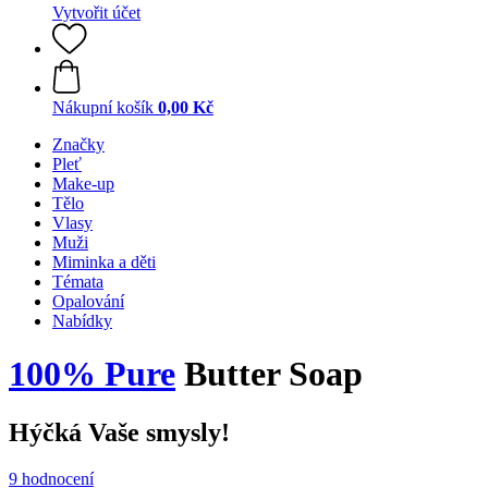
Vytvořit účet
Nákupní košík
0,00 Kč
Značky
Pleť
Make-up
Tělo
Vlasy
Muži
Miminka a děti
Témata
Opalování
Nabídky
100% Pure
Butter Soap
Hýčká Vaše smysly!
9 hodnocení