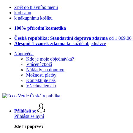
Zpět do hlavního menu
k obsahu
k nákupnímu košíku
100% přírodní kosmetika
Česká republika: Standardní doprava zdarma
od 1 069,00
Alespoň 1 vzorek zdarma
ke každé objednávce
Nápověda
Kde je moje objednávka?
Vrácení zboží
Náklady na dopravu
Možnosti platby
Kontaktujte nás
Všechna témata
Přihlásit se
Přihlásit se nyní
Jste tu
poprvé?