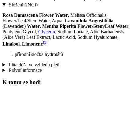
Složení (INCI)
Rosa Damascena Flower Water
, Melissa Officinalis
Flower/Leaf/Stem Water, Aqua,
Lavandula Angustifolia
(Lavender) Water
,
Mentha Piperita Flower/Stem/Leaf Water
,
Pentylene Glycol,
Glycerin
, Sodium Lactate, Aloe Barbadensis
(Aloe Vera) Leaf Extract, Lactic Acid, Sodium Hyaluronate,
[1]
Linalool
,
Limonene
přírodní složka hydrolátů
Pitta dóša ve vzhledu pleti
Právní informace
K tomu se hodí