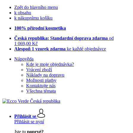
Zpět do hlavního menu
k obsahu
k nákupnímu košíku
100% přírodní kosmetika
Česká republika: Standardní doprava zdarma
od
1 069,00 Kč
Alespoň 1 vzorek zdarma
ke každé objednávce
Nápověda
Kde je moje objednávka?
Vrácení zboží
Náklady na dopravu
Možnosti platby
Kontaktujte nás
Všechna témata
Přihlásit se
Přihlásit se nyní
Jste tu
poprvé?