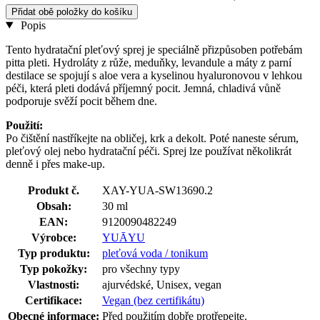
Přidat obě položky do košíku
Popis
Tento hydratační pleťový sprej je speciálně přizpůsoben potřebám
pitta pleti. Hydroláty z růže, meduňky, levandule a máty z parní
destilace se spojují s aloe vera a kyselinou hyaluronovou v lehkou
péči, která pleti dodává příjemný pocit. Jemná, chladivá vůně
podporuje svěží pocit během dne.
Použití:
Po čištění nastříkejte na obličej, krk a dekolt. Poté naneste sérum,
pleťový olej nebo hydratační péči. Sprej lze používat několikrát
denně i přes make-up.
Produkt č.
XAY-YUA-SW13690.2
Obsah:
30 ml
EAN:
9120090482249
Výrobce:
YUĀYU
Typ produktu:
pleťová voda / tonikum
Typ pokožky:
pro všechny typy
Vlastnosti:
ajurvédské, Unisex, vegan
Certifikace:
Vegan (bez certifikátu)
Obecné informace:
Před použitím dobře protřepejte.