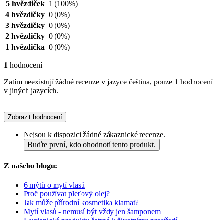
5 hvězdiček
1
(100%)
4 hvězdičky
0
(0%)
3 hvězdičky
0
(0%)
2 hvězdičky
0
(0%)
1 hvězdička
0
(0%)
1
hodnocení
Zatím neexistují žádné recenze v jazyce čeština, pouze 1 hodnocení
v jiných jazycích.
Zobrazit hodnocení
Nejsou k dispozici žádné zákaznické recenze.
Buďte první, kdo ohodnotí tento produkt.
Z našeho blogu:
6 mýtů o mytí vlasů
Proč používat pleťový olej?
Jak může přírodní kosmetika klamat?
Mytí vlasů - nemusí být vždy jen šamponem