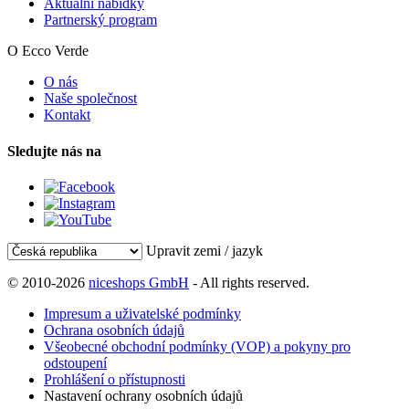
Aktuální nabídky
Partnerský program
O Ecco Verde
O nás
Naše společnost
Kontakt
Sledujte nás na
Upravit zemi / jazyk
© 2010-2026
niceshops GmbH
- All rights reserved.
Impresum a uživatelské podmínky
Ochrana osobních údajů
Všeobecné obchodní podmínky (VOP) a pokyny pro
odstoupení
Prohlášení o přístupnosti
Nastavení ochrany osobních údajů