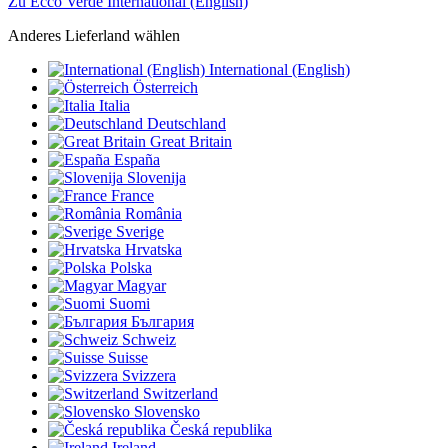
Zu Ecco Verde International (English)
Anderes Lieferland wählen
International (English)
Österreich
Italia
Deutschland
Great Britain
España
Slovenija
France
România
Sverige
Hrvatska
Polska
Magyar
Suomi
България
Schweiz
Suisse
Svizzera
Switzerland
Slovensko
Česká republika
Ireland