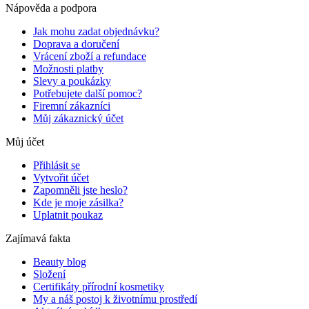
Nápověda a podpora
Jak mohu zadat objednávku?
Doprava a doručení
Vrácení zboží a refundace
Možnosti platby
Slevy a poukázky
Potřebujete další pomoc?
Firemní zákazníci
Můj zákaznický účet
Můj účet
Přihlásit se
Vytvořit účet
Zapomněli jste heslo?
Kde je moje zásilka?
Uplatnit poukaz
Zajímavá fakta
Beauty blog
Složení
Certifikáty přírodní kosmetiky
My a náš postoj k životnímu prostředí