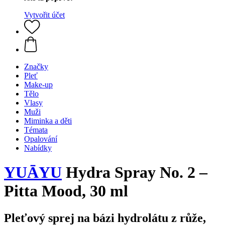
Vytvořit účet
Značky
Pleť
Make-up
Tělo
Vlasy
Muži
Miminka a děti
Témata
Opalování
Nabídky
YUĀYU
Hydra Spray No. 2 –
Pitta Mood, 30 ml
Pleťový sprej na bázi hydrolátu z růže,