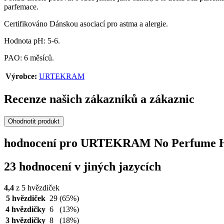
parfemace.
Certifikováno Dánskou asociací pro astma a alergie.
Hodnota pH: 5-6.
PAO: 6 měsíců.
Výrobce:
URTEKRAM
Recenze našich zákazníků a zákaznic
Ohodnotit produkt
hodnocení pro URTEKRAM No Perfume Ha
23 hodnocení v jiných jazycích
4,4
z 5 hvězdiček
5 hvězdiček
29
(65%)
4 hvězdičky
6
(13%)
3 hvězdičky
8
(18%)