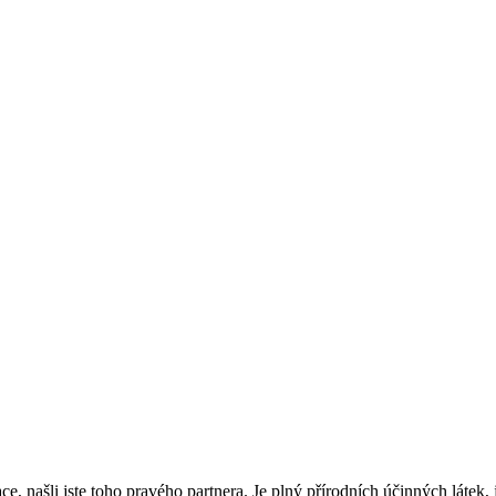
e, našli jste toho pravého partnera. Je plný přírodních účinných látek