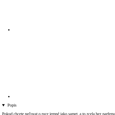
Popis
Pokud chcete pečovat o ruce jemné jako samet, a to zcela bez parfemac