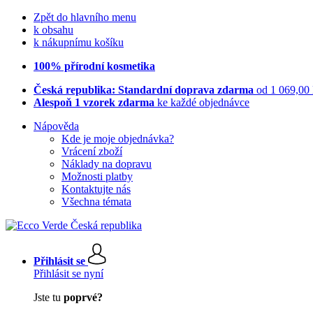
Zpět do hlavního menu
k obsahu
k nákupnímu košíku
100% přírodní kosmetika
Česká republika: Standardní doprava zdarma
od 1 069,00
Alespoň 1 vzorek zdarma
ke každé objednávce
Nápověda
Kde je moje objednávka?
Vrácení zboží
Náklady na dopravu
Možnosti platby
Kontaktujte nás
Všechna témata
Přihlásit se
Přihlásit se nyní
Jste tu
poprvé?