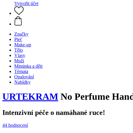
Vytvořit účet
Značky
Pleť
Make-up
Tělo
Vlasy
Muži
Miminka a děti
Témata
Opalování
Nabídky
URTEKRAM
No Perfume Han
Intenzivní péče o namáhané ruce!
44 hodnocení