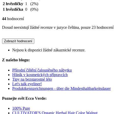
2 hvězdičky
1
(2%)
1 hvězdička
0
(0%)
44
hodnocení
Dosud neexistují žádné recenze v jazyce čeština, pouze 23 hodnocení 
Zobrazit hodnocení
Nejsou k dispozici žádné zákaznické recenze.
Z našeho blogu:
Přírodní čištění čalouněného nábytku
Hliník v kosmetických přípravcích
Tipy na bezstarostné léto
Let's talk eyeliner!
Produktkennzeichnungen - über die Mindesthaltbarkeitsdauer
Poznejte svět Ecco Verde:
100% Pure
CULTIVATOR'S Organic Herbal Hair Color Walnut