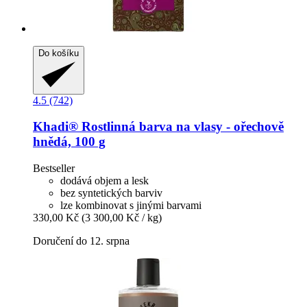
Do košíku
4.5 (742)
Khadi®
Rostlinná barva na vlasy -​ ořechově
hnědá, 100 g
Bestseller
dodává objem a lesk
bez syntetických barviv
lze kombinovat s jinými barvami
330,00 Kč
(3 300,00 Kč / kg)
Doručení do 12. srpna