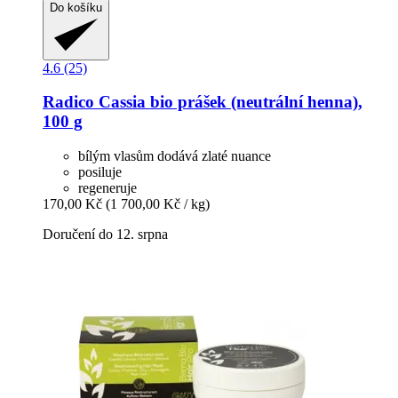
Do košíku
4.6 (25)
Radico
Cassia bio prášek (neutrální henna),
100 g
bílým vlasům dodává zlaté nuance
posiluje
regeneruje
170,00 Kč
(1 700,00 Kč / kg)
Doručení do 12. srpna