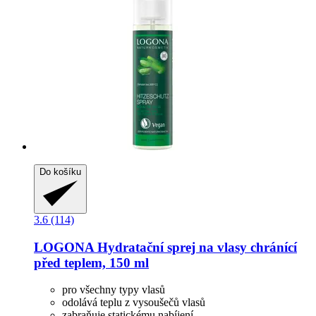
Do košíku
3.6 (114)
LOGONA
Hydratační sprej na vlasy chránící
před teplem, 150 ml
pro všechny typy vlasů
odolává teplu z vysoušečů vlasů
zabraňuje statickému nabíjení