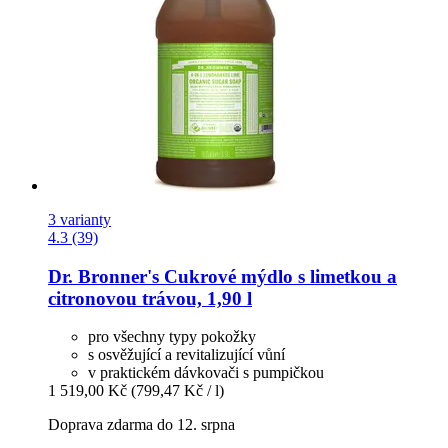
3 varianty
4.3 (39)
Dr. Bronner's
Cukrové mýdlo s limetkou a
citronovou trávou, 1,90 l
pro všechny typy pokožky
s osvěžující a revitalizující vůní
v praktickém dávkovači s pumpičkou
1 519,00 Kč
(799,47 Kč / l)
Doprava zdarma do 12. srpna