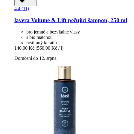
4.4 (11)
lavera
Volume & Lift pečující šampon, 250 ml
pro jemné a bezvládné vlasy
s bio matchou
rostlinný keratin
140,00 Kč
(560,00 Kč / l)
Doručení do 12. srpna