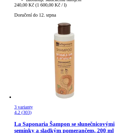
240,00 Kč
(1 600,00 Kč / l)
Doručení do 12. srpna
3 varianty
4.2 (303)
La Saponaria
Šampon se slunečnicovými
semínky a sladkým pomerančem, 200 ml