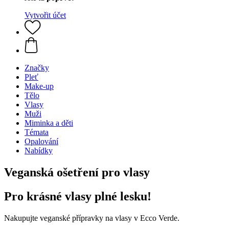
Vytvořit účet
Značky
Pleť
Make-up
Tělo
Vlasy
Muži
Miminka a děti
Témata
Opalování
Nabídky
Veganská ošetření pro vlasy
Pro krásné vlasy plné lesku!
Nakupujte veganské přípravky na vlasy v Ecco Verde.