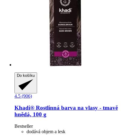
Do košíku
4.5 (906)
Khadi®
Rostlinná barva na vlasy -​ tmavě
hnědá, 100 g
Bestseller
dodává objem a lesk