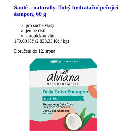
Santé – naturally.
Tuhý hydratační pečující
šampon, 60 g
pro suché vlasy
jemně čistí
s tropickou vůní
170,00 Kč
(2 833,33 Kč / kg)
Doručení do 12. srpna