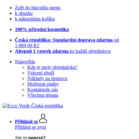
Zpět do hlavního menu
k obsahu
k nákupnímu košíku
100% přírodní kosmetika
Česká republika: Standardní doprava zdarma
od
1 069,00 Kč
Alespoň 1 vzorek zdarma
ke každé objednávce
Nápověda
Kde je moje objednávka?
Vrácení zboží
Náklady na dopravu
Možnosti platby
Kontaktujte nás
Všechna témata
Přihlásit se
Přihlásit se nyní
Jste tu
poprvé?