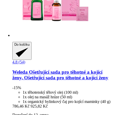
Do košíku
4.8 (54)
Weleda
Ošetřující sada pro těhotné a kojící
ženy, Ošetřující sada pro těhotné a kojící ženy
-15%
1x těhotenský tělový olej (100 ml)
1x olej na masáž hráze (50 ml)
1x organický bylinkový čaj pro kojící maminky (40 g)
786,46 Kč
925,82 Kč
Doručení do 12. srpna