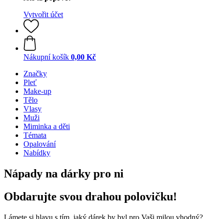
Vytvořit účet
Nákupní košík
0,00 Kč
Značky
Pleť
Make-up
Tělo
Vlasy
Muži
Miminka a děti
Témata
Opalování
Nabídky
Nápady na dárky pro ni
Obdarujte svou drahou polovičku!
Lámete si hlavu s tím, jaký dárek by byl pro Vaši milou vhodný?