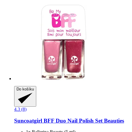
Do košíku
4.3 (8)
Suncoatgirl
BFF Duo Nail Polish Set Beauties
1x Ballerina Beauty (5 ml)