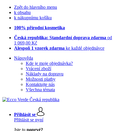
Zpět do hlavního menu
k obsahu
k nákupnímu košíku
100% přírodní kosmetika
Česká republika: Standardní doprava zdarma
od
1 069,00 Kč
Alespoň 1 vzorek zdarma
ke každé objednávce
Nápověda
Kde je moje objednávka?
Vrácení zboží
Náklady na dopravu
Možnosti platby
Kontaktujte nás
Všechna témata
Přihlásit se
Přihlásit se nyní
Jste tu
poprvé?