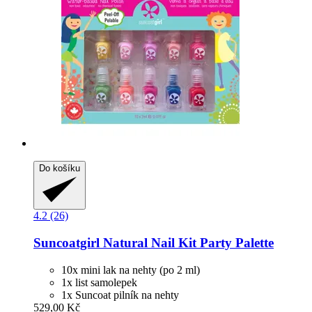
Do košíku
4.2 (26)
Suncoatgirl
Natural Nail Kit Party Palette
10x mini lak na nehty (po 2 ml)
1x list samolepek
1x Suncoat pilník na nehty
529,00 Kč