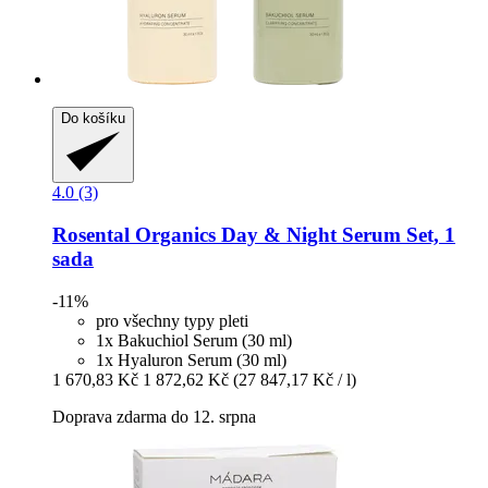
Do košíku
4.0 (3)
Rosental Organics
Day & Night Serum Set, 1
sada
-11%
pro všechny typy pleti
1x Bakuchiol Serum (30 ml)
1x Hyaluron Serum (30 ml)
1 670,83 Kč
1 872,62 Kč
(27 847,17 Kč / l)
Doprava zdarma do 12. srpna