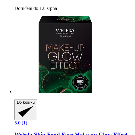
Doručení do 12. srpna
Do košíku
5.0 (1)
Weleda
Skin Food Face Make-​up Glow Effect