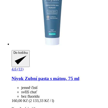
Do košíku
4.6 (11)
Niyok
Zubní pasta s mátou, 75 ml
jemně čistí
svěží chuť
bez fluoridu
160,00 Kč
(2 133,33 Kč / l)