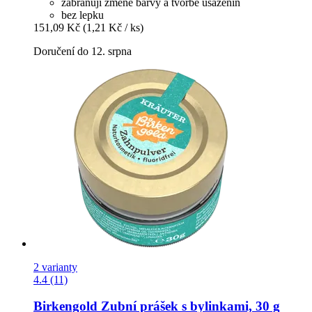
zabraňují změně barvy a tvorbě usazenin
bez lepku
151,09 Kč
(1,21 Kč / ks)
Doručení do 12. srpna
2 varianty
4.4 (11)
Birkengold
Zubní prášek s bylinkami, 30 g