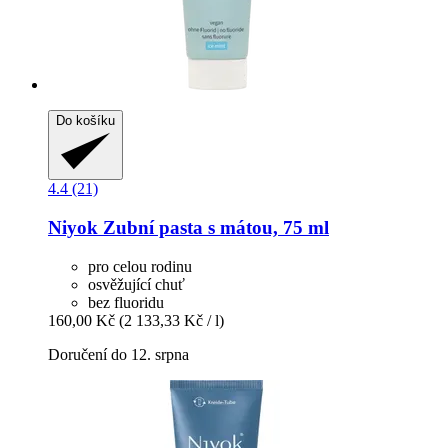
Do košíku
4.4 (21)
Niyok
Zubní pasta s mátou, 75 ml
pro celou rodinu
osvěžující chuť
bez fluoridu
160,00 Kč
(2 133,33 Kč / l)
Doručení do 12. srpna