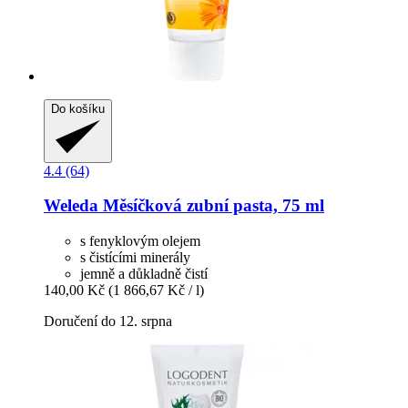
Do košíku
4.4 (64)
Weleda
Měsíčková zubní pasta, 75 ml
s fenyklovým olejem
s čistícími minerály
jemně a důkladně čistí
140,00 Kč
(1 866,67 Kč / l)
Doručení do 12. srpna