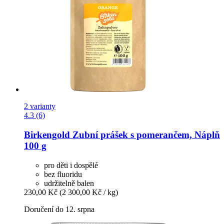
2 varianty
4.3 (6)
Birkengold
Zubní prášek s pomerančem, Náplň
100 g
pro děti i dospělé
bez fluoridu
udržitelně balen
230,00 Kč
(2 300,00 Kč / kg)
Doručení do 12. srpna