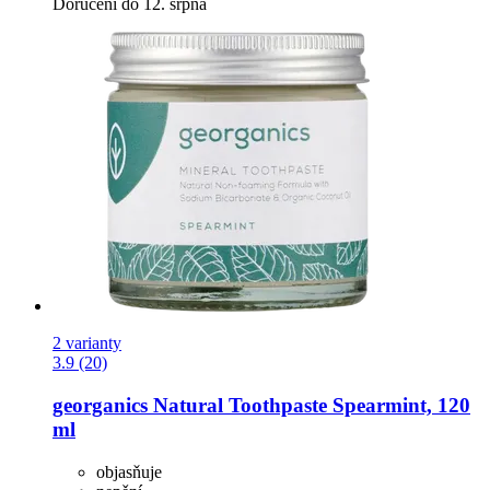
Doručení do 12. srpna
2 varianty
3.9 (20)
georganics
Natural Toothpaste Spearmint, 120
ml
objasňuje