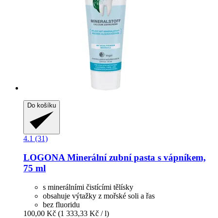
Do košíku
4.1 (31)
LOGONA
Minerální zubní pasta s vápníkem,
75 ml
s minerálními čistícími tělísky
obsahuje výtažky z mořské soli a řas
bez fluoridu
100,00 Kč
(1 333,33 Kč / l)