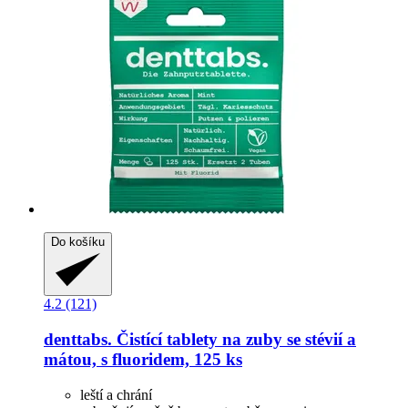
Do košíku
4.2 (121)
denttabs.
Čistící tablety na zuby se stévií a
mátou, s fluoridem, 125 ks
leští a chrání