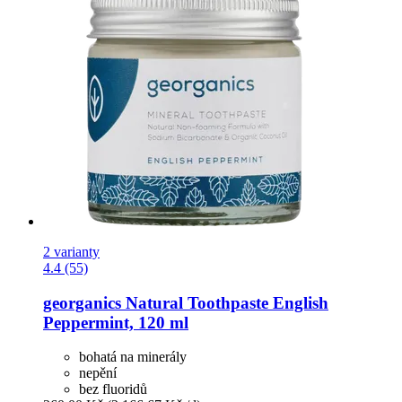
2 varianty
4.4 (55)
georganics
Natural Toothpaste English
Peppermint, 120 ml
bohatá na minerály
nepění
bez fluoridů