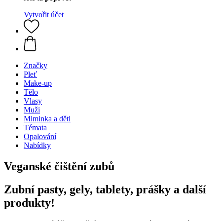
Vytvořit účet
Značky
Pleť
Make-up
Tělo
Vlasy
Muži
Miminka a děti
Témata
Opalování
Nabídky
Veganské čištění zubů
Zubní pasty, gely, tablety, prášky a další
produkty!