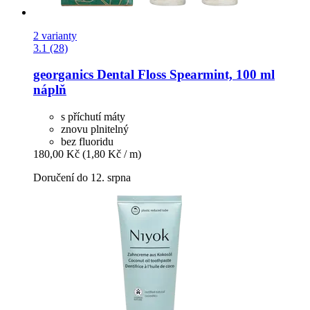
2 varianty
3.1 (28)
georganics
Dental Floss Spearmint, 100 ml
náplň
s příchutí máty
znovu plnitelný
bez fluoridu
180,00 Kč
(1,80 Kč / m)
Doručení do 12. srpna