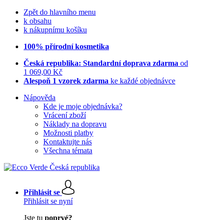
Zpět do hlavního menu
k obsahu
k nákupnímu košíku
100% přírodní kosmetika
Česká republika: Standardní doprava zdarma
od
1 069,00 Kč
Alespoň 1 vzorek zdarma
ke každé objednávce
Nápověda
Kde je moje objednávka?
Vrácení zboží
Náklady na dopravu
Možnosti platby
Kontaktujte nás
Všechna témata
Přihlásit se
Přihlásit se nyní
Jste tu
poprvé?