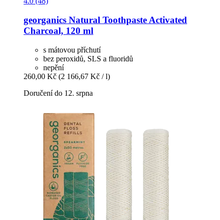
4.0 (48)
georganics
Natural Toothpaste Activated
Charcoal, 120 ml
s mátovou příchutí
bez peroxidů, SLS a fluoridů
nepění
260,00 Kč
(2 166,67 Kč / l)
Doručení do 12. srpna