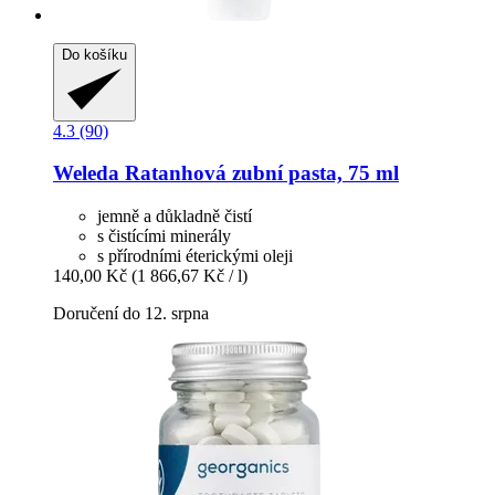
Do košíku
4.3 (90)
Weleda
Ratanhová zubní pasta, 75 ml
jemně a důkladně čistí
s čistícími minerály
s přírodními éterickými oleji
140,00 Kč
(1 866,67 Kč / l)
Doručení do 12. srpna