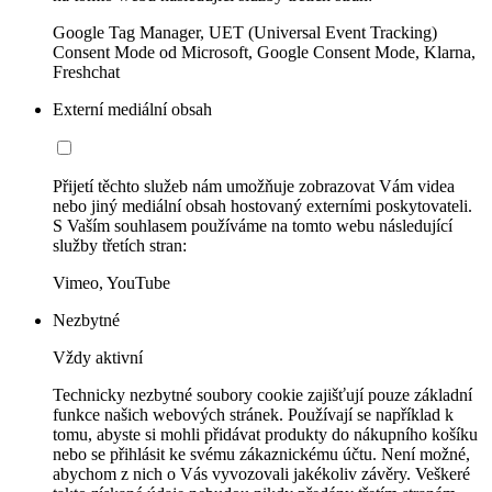
Google Tag Manager, UET (Universal Event Tracking)
Consent Mode od Microsoft, Google Consent Mode, Klarna,
Freshchat
Externí mediální obsah
Přijetí těchto služeb nám umožňuje zobrazovat Vám videa
nebo jiný mediální obsah hostovaný externími poskytovateli.
S Vaším souhlasem používáme na tomto webu následující
služby třetích stran:
Vimeo, YouTube
Nezbytné
Vždy aktivní
Technicky nezbytné soubory cookie zajišťují pouze základní
funkce našich webových stránek. Používají se například k
tomu, abyste si mohli přidávat produkty do nákupního košíku
nebo se přihlásit ke svému zákaznickému účtu. Není možné,
abychom z nich o Vás vyvozovali jakékoliv závěry. Veškeré