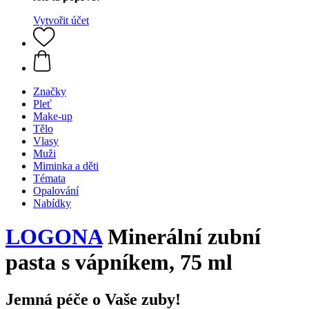
Vytvořit účet
Značky
Pleť
Make-up
Tělo
Vlasy
Muži
Miminka a děti
Témata
Opalování
Nabídky
LOGONA
Minerální zubní
pasta s vápníkem, 75 ml
Jemná péče o Vaše zuby!