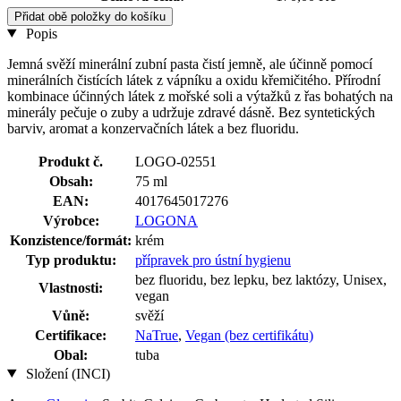
Přidat obě položky do košíku
Popis
Jemná svěží minerální zubní pasta čistí jemně, ale účinně pomocí
minerálních čistících látek z vápníku a oxidu křemičitého. Přírodní
kombinace účinných látek z mořské soli a výtažků z řas bohatých na
minerály pečuje o zuby a udržuje zdravé dásně. Bez syntetických
barviv, aromat a konzervačních látek a bez fluoridu.
Produkt č.
LOGO-02551
Obsah:
75 ml
EAN:
4017645017276
Výrobce:
LOGONA
Konzistence/formát:
krém
Typ produktu:
přípravek pro ústní hygienu
bez fluoridu, bez lepku, bez laktózy, Unisex,
Vlastnosti:
vegan
Vůně:
svěží
Certifikace:
NaTrue
,
Vegan (bez certifikátu)
Obal:
tuba
Složení (INCI)