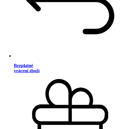
Bezplatné
vrácení zboží