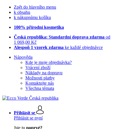
Zpět do hlavního menu
k obsahu
k nákupnímu košíku
100% přírodní kosmetika
Česká republika: Standardní doprava zdarma
od
1 069,00 Kč
Alespoň 1 vzorek zdarma
ke každé objednávce
Nápověda
Kde je moje objednávka?
Vrácení zboží
Náklady na dopravu
Možnosti platby
Kontaktujte nás
Všechna témata
Přihlásit se
Přihlásit se nyní
Jste tu
poprvé?