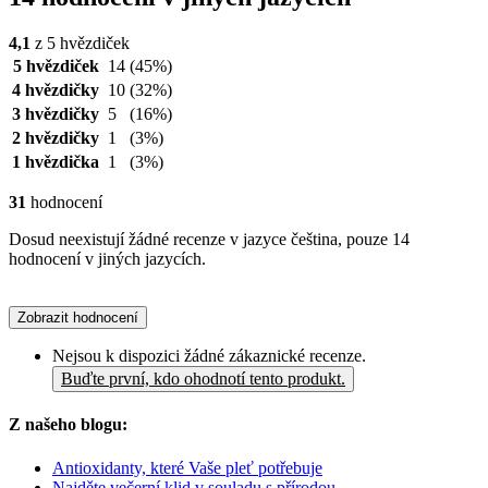
4,1
z 5 hvězdiček
5 hvězdiček
14
(45%)
4 hvězdičky
10
(32%)
3 hvězdičky
5
(16%)
2 hvězdičky
1
(3%)
1 hvězdička
1
(3%)
31
hodnocení
Dosud neexistují žádné recenze v jazyce čeština, pouze 14
hodnocení v jiných jazycích.
Zobrazit hodnocení
Nejsou k dispozici žádné zákaznické recenze.
Buďte první, kdo ohodnotí tento produkt.
Z našeho blogu:
Antioxidanty, které Vaše pleť potřebuje
Najděte večerní klid v souladu s přírodou