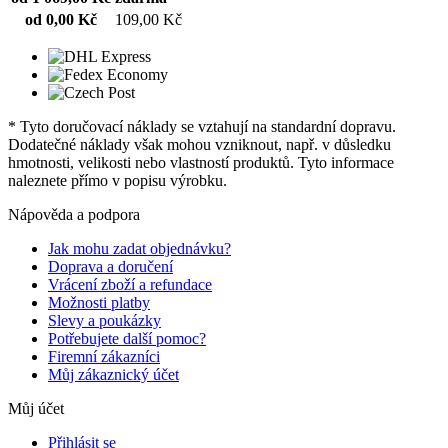
od 0,00 Kč
109,00 Kč
* Tyto doručovací náklady se vztahují na standardní dopravu.
Dodatečné náklady však mohou vzniknout, např. v důsledku
hmotnosti, velikosti nebo vlastností produktů. Tyto informace
naleznete přímo v popisu výrobku.
Nápověda a podpora
Jak mohu zadat objednávku?
Doprava a doručení
Vrácení zboží a refundace
Možnosti platby
Slevy a poukázky
Potřebujete další pomoc?
Firemní zákazníci
Můj zákaznický účet
Můj účet
Přihlásit se