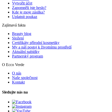
Vytvořit účet
Zapomněli jste heslo?
Kde je moje zásilka?
Uplatnit poukaz
Zajímavá fakta
Beauty blog
Složení
Certifikáty přírodní kosmetiky
My a náš postoj k životnímu prostředí
Aktuální nabídky
Partnerský program
O Ecco Verde
O nás
Naše společnost
Kontakt
Sledujte nás na