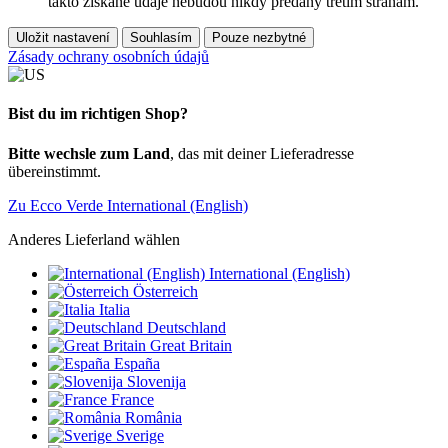
takto získané údaje nebudou nikdy předány třetím stranám.
Uložit nastavení
Souhlasím
Pouze nezbytné
Zásady ochrany osobních údajů
Bist du im richtigen Shop?
Bitte wechsle zum Land
, das mit deiner Lieferadresse
übereinstimmt.
Zu Ecco Verde International (English)
Anderes Lieferland wählen
International (English)
Österreich
Italia
Deutschland
Great Britain
España
Slovenija
France
România
Sverige