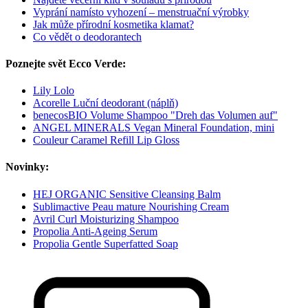
Vyprání namísto vyhození – menstruační výrobky
Jak může přírodní kosmetika klamat?
Co vědět o deodorantech
Poznejte svět Ecco Verde:
Lily Lolo
Acorelle Luční deodorant (náplň)
benecosBIO Volume Shampoo "Dreh das Volumen auf"
ANGEL MINERALS Vegan Mineral Foundation, mini
Couleur Caramel Refill Lip Gloss
Novinky:
HEJ ORGANIC Sensitive Cleansing Balm
Sublimactive Peau mature Nourishing Cream
Avril Curl Moisturizing Shampoo
Propolia Anti-Ageing Serum
Propolia Gentle Superfatted Soap