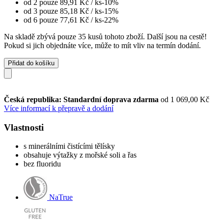
od 2 pouze
89,91 Kč
/ ks
-10%
od 3 pouze
85,18 Kč
/ ks
-15%
od 6 pouze
77,61 Kč
/ ks
-22%
Na skladě zbývá pouze 35 kusů tohoto zboží. Další jsou na cestě!
Pokud si jich objednáte více, může to mít vliv na termín dodání.
Přidat do košíku
Česká republika: Standardní doprava zdarma
od 1 069,00 Kč
Více informací k přepravě a dodání
Vlastnosti
s minerálními čistícími tělísky
obsahuje výtažky z mořské soli a řas
bez fluoridu
NaTrue