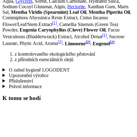
Aqua,
Glycerin
, Sorbit, Calcium Carbonate, Hydrated Silica,
Sodium Cocoyl Glutamat, Algin,
Hectorite
, Xanthan Gum, Maris
Sal,
Mentha Viridis (Spearmint) Leaf Oil
,
Mentha Piperita Oil
,
Commiphora Abyssinica Resin Extract, Cistus Incanus
[1]
Flower/Leaf/Stem Extract
, Camellia Sinensis (Green Tea)
Powder,
Eugenia Caryophyllus (Clove) Flower Oil
, Fucus
[1]
Vesiculosus (Bladderwrack) Extract, Alcohol Denat
, Sucrose
[2]
[2]
[2]
Laurate, Phytic Acid, Aroma
,
Limonene
,
Eugenol
z kontrolovaného ekologického pěstování
z přírodních esenciálních olejů
O zubní hygieně LOGODENT
Upozornění výrobce
Příslušenství
Právní informace
K tomu se hodí