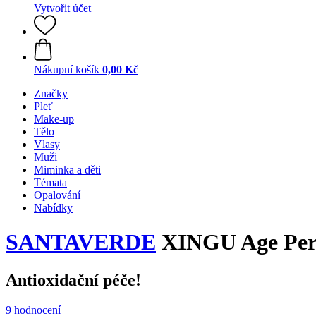
Vytvořit účet
Nákupní košík
0,00 Kč
Značky
Pleť
Make-up
Tělo
Vlasy
Muži
Miminka a děti
Témata
Opalování
Nabídky
SANTAVERDE
XINGU Age Per
Antioxidační péče!
9 hodnocení