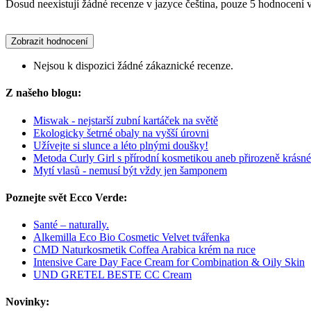
Dosud neexistují žádné recenze v jazyce čeština, pouze 5 hodnocení v
Zobrazit hodnocení
Nejsou k dispozici žádné zákaznické recenze.
Z našeho blogu:
Miswak - nejstarší zubní kartáček na světě
Ekologicky šetrné obaly na vyšší úrovni
Užívejte si slunce a léto plnými doušky!
Metoda Curly Girl s přírodní kosmetikou aneb přirozeně krásn
Mytí vlasů - nemusí být vždy jen šamponem
Poznejte svět Ecco Verde:
Santé – naturally.
Alkemilla Eco Bio Cosmetic Velvet tvářenka
CMD Naturkosmetik Coffea Arabica krém na ruce
Intensive Care Day Face Cream for Combination & Oily Skin
UND GRETEL BESTE CC Cream
Novinky: