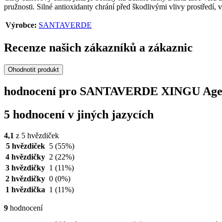
pružnosti. Silné antioxidanty chrání před škodlivými vlivy prostředí, v
Výrobce:
SANTAVERDE
Recenze našich zákazníků a zákaznic
Ohodnotit produkt
hodnocení pro SANTAVERDE XINGU Age Pe
5 hodnocení v jiných jazycích
4,1
z 5 hvězdiček
5 hvězdiček
5
(55%)
4 hvězdičky
2
(22%)
3 hvězdičky
1
(11%)
2 hvězdičky
0
(0%)
1 hvězdička
1
(11%)
9
hodnocení