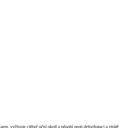
aem, vyživuje citlivé oční okolí a působí proti dehydrataci a ztrátě