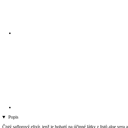
Popis
Čistý saflorový elixír, jenž je bohatý na účinné látky z listů aloe ver