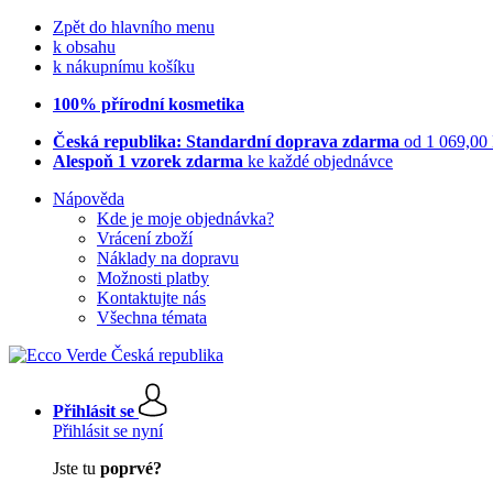
Zpět do hlavního menu
k obsahu
k nákupnímu košíku
100% přírodní kosmetika
Česká republika: Standardní doprava zdarma
od 1 069,00
Alespoň 1 vzorek zdarma
ke každé objednávce
Nápověda
Kde je moje objednávka?
Vrácení zboží
Náklady na dopravu
Možnosti platby
Kontaktujte nás
Všechna témata
Přihlásit se
Přihlásit se nyní
Jste tu
poprvé?