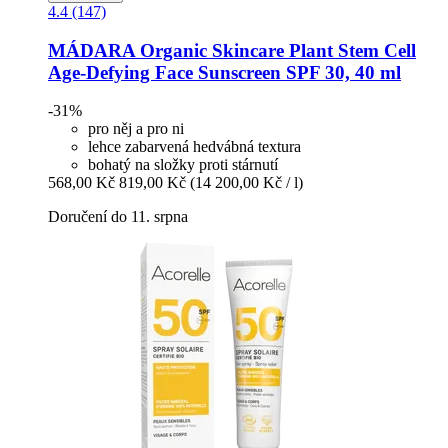
4.4 (147)
MÁDARA Organic Skincare
Plant Stem Cell
Age-​Defying Face Sunscreen SPF 30, 40 ml
-31%
pro něj a pro ni
lehce zabarvená hedvábná textura
bohatý na složky proti stárnutí
568,00 Kč
819,00 Kč
(14 200,00 Kč / l)
Doručení do 11. srpna