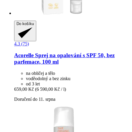
Do košíku
4.3 (75)
Acorelle
Sprej na opalování s SPF 50, bez
parfemace, 100 ml
na obličej a tělo
voděodolný a bez zinku
od 3 let
659,00 Kč
(6 590,00 Kč / l)
Doručení do 11. srpna