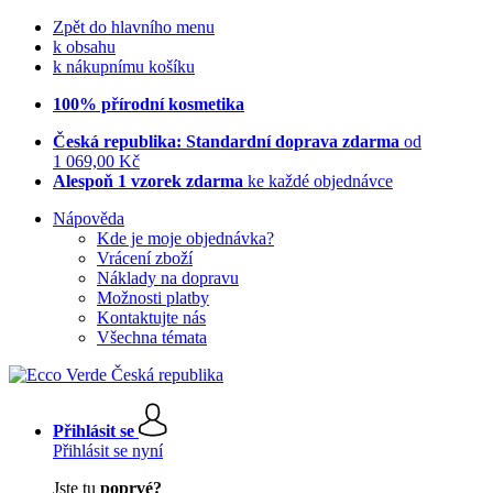
Zpět do hlavního menu
k obsahu
k nákupnímu košíku
100% přírodní kosmetika
Česká republika: Standardní doprava zdarma
od
1 069,00 Kč
Alespoň 1 vzorek zdarma
ke každé objednávce
Nápověda
Kde je moje objednávka?
Vrácení zboží
Náklady na dopravu
Možnosti platby
Kontaktujte nás
Všechna témata
Přihlásit se
Přihlásit se nyní
Jste tu
poprvé?