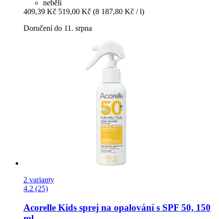
nebělí
409,39 Kč
519,00 Kč
(8 187,80 Kč / l)
Doručení do 11. srpna
2 varianty
4.2 (25)
Acorelle
Kids sprej na opalování s SPF 50, 150
ml