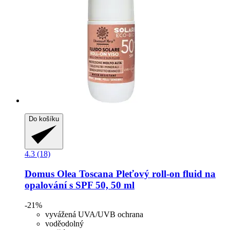
Do košíku
4.3 (18)
Domus Olea Toscana
Pleťový roll-​on fluid na
opalování s SPF 50, 50 ml
-21%
vyvážená UVA/UVB ochrana
voděodolný