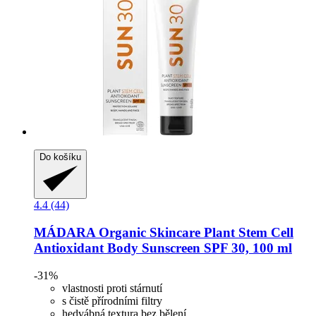
Do košíku
4.4 (44)
MÁDARA Organic Skincare
Plant Stem Cell
Antioxidant Body Sunscreen SPF 30, 100 ml
-31%
vlastnosti proti stárnutí
s čistě přírodními filtry
hedvábná textura bez bělení