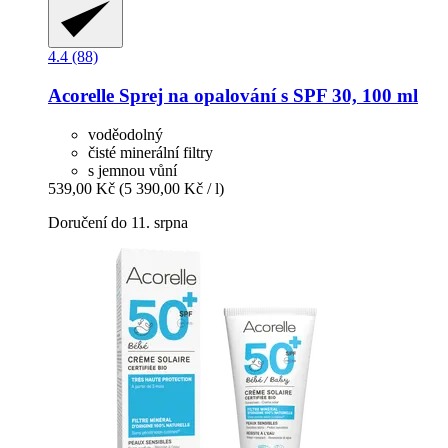
4.4 (88)
Acorelle
Sprej na opalování s SPF 30, 100 ml
voděodolný
čisté minerální filtry
s jemnou vůní
539,00 Kč
(5 390,00 Kč / l)
Doručení do 11. srpna