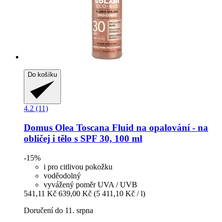
Do košíku
4.2 (11)
Domus Olea Toscana
Fluid na opalování -​ na
obličej i tělo s SPF 30, 100 ml
-15%
i pro citlivou pokožku
voděodolný
vyvážený poměr UVA / UVB
541,11 Kč
639,00 Kč
(5 411,10 Kč / l)
Doručení do 11. srpna