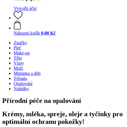
Vytvořit účet
Nákupní košík
0,00 Kč
Značky
Pleť
Make-up
Tělo
Vlasy
Muži
Miminka a děti
Témata
Opalování
Nabídky
Přírodní péče na opalování
Krémy, mléka, spreje, oleje a tyčinky pro
optimální ochranu pokožky!