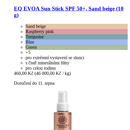
EQ EVOA
Sun Stick SPF 50+, Sand beige (10
g)
Sand beige
Raspberry pink
Turquoise
Blue
Green
+5
pro extrémní vystavení se slunci
s čistě minerálními filtry
pro celou rodinu
460,00 Kč
(46 000,00 Kč / kg)
Doručení do 11. srpna