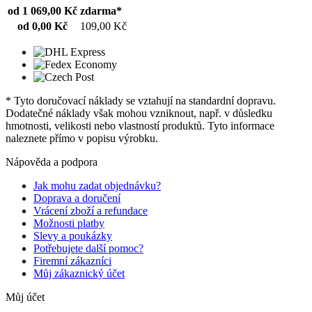
od 1 069,00 Kč
zdarma*
od 0,00 Kč
109,00 Kč
* Tyto doručovací náklady se vztahují na standardní dopravu.
Dodatečné náklady však mohou vzniknout, např. v důsledku
hmotnosti, velikosti nebo vlastností produktů. Tyto informace
naleznete přímo v popisu výrobku.
Nápověda a podpora
Jak mohu zadat objednávku?
Doprava a doručení
Vrácení zboží a refundace
Možnosti platby
Slevy a poukázky
Potřebujete další pomoc?
Firemní zákazníci
Můj zákaznický účet
Můj účet