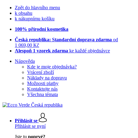
Zpět do hlavního menu
k obsahu
k nákupnímu košíku
100% přírodní kosmetika
Česká republika: Standardní doprava zdarma
od
1 069,00 Kč
Alespoň 1 vzorek zdarma
ke každé objednávce
Nápověda
Kde je moje objednávka?
Vrácení zboží
Náklady na dopravu
Možnosti platby
Kontaktujte nás
Všechna témata
Přihlásit se
Přihlásit se nyní
Jste tu
poprvé?