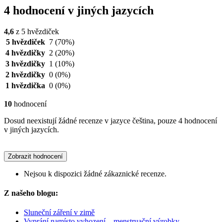
4 hodnocení v jiných jazycích
4,6
z 5 hvězdiček
5 hvězdiček
7
(70%)
4 hvězdičky
2
(20%)
3 hvězdičky
1
(10%)
2 hvězdičky
0
(0%)
1 hvězdička
0
(0%)
10
hodnocení
Dosud neexistují žádné recenze v jazyce čeština, pouze 4 hodnocení
v jiných jazycích.
Zobrazit hodnocení
Nejsou k dispozici žádné zákaznické recenze.
Z našeho blogu:
Sluneční záření v zimě
Vyprání namísto vyhození – menstruační výrobky