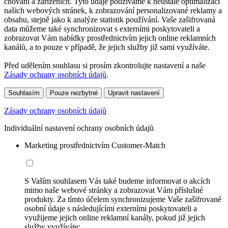
chování a zařízeních. Tyto údaje používáme k neustálé optimalizaci
našich webových stránek, k zobrazování personalizované reklamy a
obsahu, stejně jako k analýze statistik používání. Vaše zašifrovaná
data můžeme také synchronizovat s externími poskytovateli a
zobrazovat Vám nabídky prostřednictvím jejich online reklamních
kanálů, a to pouze v případě, že jejich služby již sami využíváte.
Před udělením souhlasu si prosím zkontrolujte nastavení a naše
Zásady ochrany osobních údajů
.
Souhlasím
Pouze nezbytné
Upravit nastavení
Zásady ochrany osobních údajů
Individuální nastavení ochrany osobních údajů
Marketing prostřednictvím Customer-Match
S Vaším souhlasem Vás také budeme informovat o akcích
mimo naše webové stránky a zobrazovat Vám příslušné
produkty. Za tímto účelem synchronizujeme Vaše zašifrované
osobní údaje s následujícími externími poskytovateli a
využijeme jejich online reklamní kanály, pokud již jejich
služby využíváte: