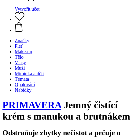
Vytvořit účet
Značky
Pleť
Make-up
Tělo
Vlasy
Muži
Miminka a děti
Témata
Opalování
Nabídky
PRIMAVERA
Jemný čistící
krém s manukou a brutnákem
Odstraňuje zbytky nečistot a pečuje o