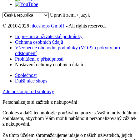
Upravit zemi / jazyk
© 2010-2026
niceshops GmbH
- All rights reserved.
Impresum a uživatelské podmínky
Ochrana osobních údajů
Všeobecné obchodní podmínky (VOP) a pokyny pro
odstoupení
Prohlášení o přístupnosti
Nastavení ochrany osobních údajů
Společnost
Další nice shops
Zde odstoupit od smlouvy
Personalizujte si zážitek z nakupování
Cookies a další technologie používáme pouze s Vaším individuálním
souhlasem, abychom Vám mohli nabídnout personalizovaný zážitek
z nakupování.
Za tímto účelem shromažďujeme údaje o našich uživatelích, jejich