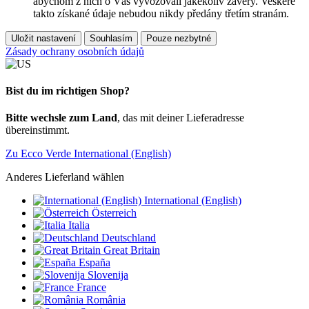
abychom z nich o Vás vyvozovali jakékoliv závěry. Veškeré
takto získané údaje nebudou nikdy předány třetím stranám.
Uložit nastavení
Souhlasím
Pouze nezbytné
Zásady ochrany osobních údajů
Bist du im richtigen Shop?
Bitte wechsle zum Land
, das mit deiner Lieferadresse
übereinstimmt.
Zu Ecco Verde International (English)
Anderes Lieferland wählen
International (English)
Österreich
Italia
Deutschland
Great Britain
España
Slovenija
France
România