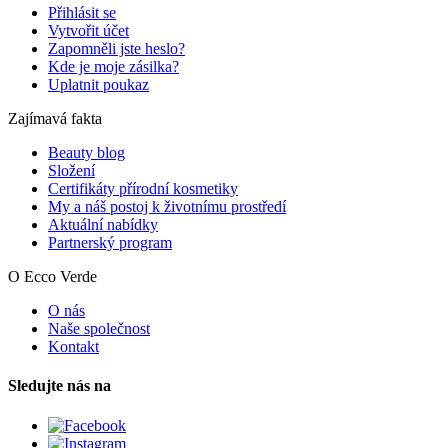
Přihlásit se
Vytvořit účet
Zapomněli jste heslo?
Kde je moje zásilka?
Uplatnit poukaz
Zajímavá fakta
Beauty blog
Složení
Certifikáty přírodní kosmetiky
My a náš postoj k životnímu prostředí
Aktuální nabídky
Partnerský program
O Ecco Verde
O nás
Naše společnost
Kontakt
Sledujte nás na