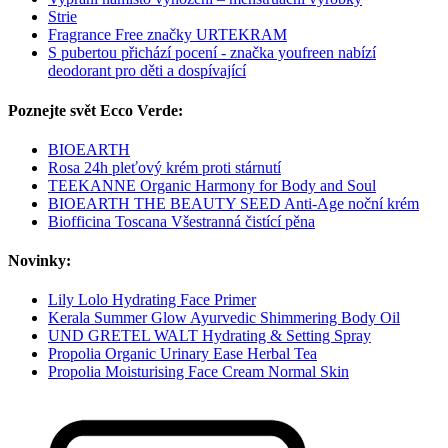
Strie
Fragrance Free značky URTEKRAM
S pubertou přichází pocení - značka youfreen nabízí
deodorant pro děti a dospívající
Poznejte svět Ecco Verde:
BIOEARTH
Rosa 24h pleťový krém proti stárnutí
TEEKANNE Organic Harmony for Body and Soul
BIOEARTH THE BEAUTY SEED Anti-Age noční krém
Biofficina Toscana Všestranná čistící pěna
Novinky:
Lily Lolo Hydrating Face Primer
Kerala Summer Glow Ayurvedic Shimmering Body Oil
UND GRETEL WALT Hydrating & Setting Spray
Propolia Organic Urinary Ease Herbal Tea
Propolia Moisturising Face Cream Normal Skin