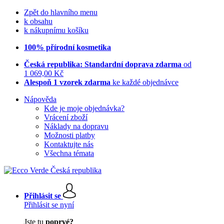
Zpět do hlavního menu
k obsahu
k nákupnímu košíku
100% přírodní kosmetika
Česká republika: Standardní doprava zdarma
od
1 069,00 Kč
Alespoň 1 vzorek zdarma
ke každé objednávce
Nápověda
Kde je moje objednávka?
Vrácení zboží
Náklady na dopravu
Možnosti platby
Kontaktujte nás
Všechna témata
Přihlásit se
Přihlásit se nyní
Jste tu
poprvé?