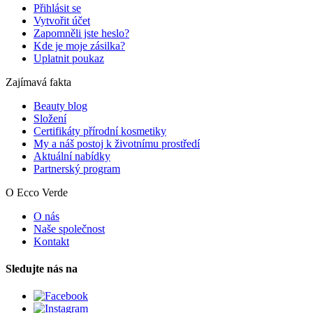
Přihlásit se
Vytvořit účet
Zapomněli jste heslo?
Kde je moje zásilka?
Uplatnit poukaz
Zajímavá fakta
Beauty blog
Složení
Certifikáty přírodní kosmetiky
My a náš postoj k životnímu prostředí
Aktuální nabídky
Partnerský program
O Ecco Verde
O nás
Naše společnost
Kontakt
Sledujte nás na