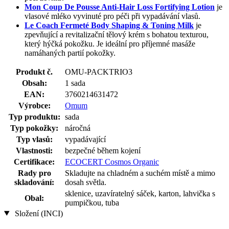
Mon Coup De Pousse Anti-Hair Loss Fortifying Lotion
je
vlasové mléko vyvinuté pro péči při vypadávání vlasů.
Le Coach Fermeté Body Shaping & Toning Milk
je
zpevňující a revitalizační tělový krém s bohatou texturou,
který hýčká pokožku. Je ideální pro příjemné masáže
namáhaných partií pokožky.
Produkt č.
OMU-PACKTRIO3
Obsah:
1 sada
EAN:
3760214631472
Výrobce:
Omum
Typ produktu:
sada
Typ pokožky:
náročná
Typ vlasů:
vypadávající
Vlastnosti:
bezpečné během kojení
Certifikace:
ECOCERT Cosmos Organic
Rady pro
Skladujte na chladném a suchém místě a mimo
skladování:
dosah světla.
sklenice, uzavíratelný sáček, karton, lahvička s
Obal:
pumpičkou, tuba
Složení (INCI)