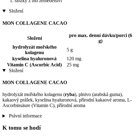
složky z bio zemědělství
Složení
MON COLLAGENE CACAO
pro max. denní dávku/porci (6
Složení
g)
hydrolyzát mořského
5 g
kolagenu
kyselina hyaluronová
120 mg
Vitamin C (Ascorbic Acid)
25 mg
Složení
MON COLLAGENE CACAO
hydrolyzát mořského kolagenu (
ryba
), plnivo (arabská guma),
kakaový prášek, kyselina hyaluronová, přírodní kakaové aroma, L-
Ascorbinsäure (Vitamin C), přírodní aroma
Právní informace
K tomu se hodí