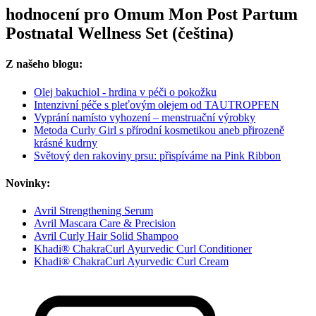
hodnocení pro Omum Mon Post Partum
Postnatal Wellness Set (čeština)
Z našeho blogu:
Olej bakuchiol - hrdina v péči o pokožku
Intenzivní péče s pleťovým olejem od TAUTROPFEN
Vyprání namísto vyhození – menstruační výrobky
Metoda Curly Girl s přírodní kosmetikou aneb přirozeně
krásné kudrny
Světový den rakoviny prsu: přispíváme na Pink Ribbon
Novinky:
Avril Strengthening Serum
Avril Mascara Care & Precision
Avril Curly Hair Solid Shampoo
Khadi® ChakraCurl Ayurvedic Curl Conditioner
Khadi® ChakraCurl Ayurvedic Curl Cream