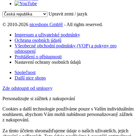
Upravit zemi / jazyk
© 2010-2026
niceshops GmbH
- All rights reserved.
Impresum a uživatelské podmínky
Ochrana osobních údajů
Všeobecné obchodní podmínky (VOP) a pokyny pro
odstoupení
Prohlášení o přístupnosti
Nastavení ochrany osobních údajů
Společnost
Další nice shops
Zde odstoupit od smlouvy
Personalizujte si zážitek z nakupování
Cookies a další technologie používáme pouze s Vaším individuálním
souhlasem, abychom Vám mohli nabídnout personalizovaný zážitek
z nakupování.
Za tímto účelem shromažďujeme údaje o našich uživatelích, jejich