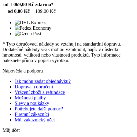
od 1 069,00 Kč
zdarma*
od 0,00 Kč
109,00 Kč
* Tyto doručovací náklady se vztahují na standardní dopravu.
Dodatečné náklady však mohou vzniknout, např. v důsledku
hmotnosti, velikosti nebo vlastností produktů. Tyto informace
naleznete přímo v popisu výrobku.
Nápověda a podpora
Jak mohu zadat objednávku?
Doprava a doručení
Vrácení zboží a refundace
Možnosti platby
Slevy a poukázky
Potřebujete další pomoc?
Firemní zákazníci
Můj zákaznický účet
Můj účet