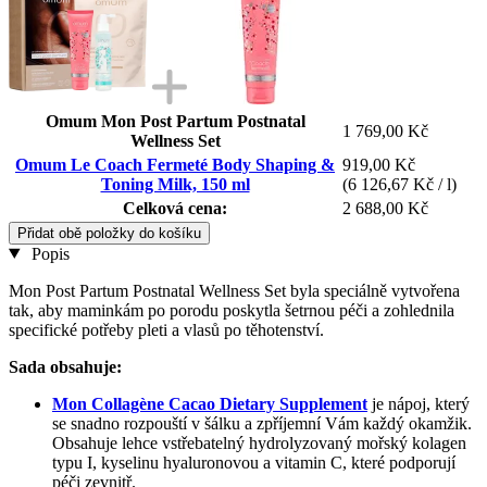
Omum Mon Post Partum Postnatal
1 769,00 Kč
Wellness Set
Omum Le Coach Fermeté Body Shaping &
919,00 Kč
Toning Milk, 150 ml
(6 126,67 Kč / l)
Celková cena:
2 688,00 Kč
Přidat obě položky do košíku
Popis
Mon Post Partum Postnatal Wellness Set byla speciálně vytvořena
tak, aby maminkám po porodu poskytla šetrnou péči a zohlednila
specifické potřeby pleti a vlasů po těhotenství.
Sada obsahuje:
Mon Collagène Cacao Dietary Supplement
je nápoj, který
se snadno rozpouští v šálku a zpříjemní Vám každý okamžik.
Obsahuje lehce vstřebatelný hydrolyzovaný mořský kolagen
typu I, kyselinu hyaluronovou a vitamin C, které podporují
péči zevnitř.