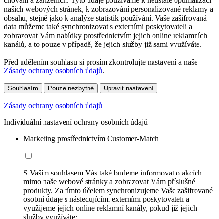
chování a zařízeních. Tyto údaje používáme k neustálé optimalizaci
našich webových stránek, k zobrazování personalizované reklamy a
obsahu, stejně jako k analýze statistik používání. Vaše zašifrovaná
data můžeme také synchronizovat s externími poskytovateli a
zobrazovat Vám nabídky prostřednictvím jejich online reklamních
kanálů, a to pouze v případě, že jejich služby již sami využíváte.
Před udělením souhlasu si prosím zkontrolujte nastavení a naše
Zásady ochrany osobních údajů
.
Souhlasím
Pouze nezbytné
Upravit nastavení
Zásady ochrany osobních údajů
Individuální nastavení ochrany osobních údajů
Marketing prostřednictvím Customer-Match
S Vaším souhlasem Vás také budeme informovat o akcích
mimo naše webové stránky a zobrazovat Vám příslušné
produkty. Za tímto účelem synchronizujeme Vaše zašifrované
osobní údaje s následujícími externími poskytovateli a
využijeme jejich online reklamní kanály, pokud již jejich
služby využíváte: