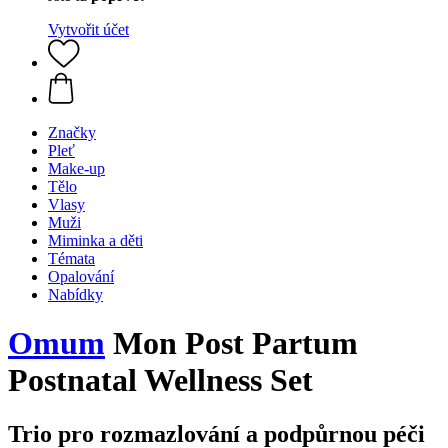
Vytvořit účet
Značky
Pleť
Make-up
Tělo
Vlasy
Muži
Miminka a děti
Témata
Opalování
Nabídky
Omum
Mon Post Partum
Postnatal Wellness Set
Trio pro rozmazlování a podpůrnou péči