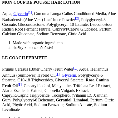
MON COUP DE POUSSE HAIR LOTION
[1]
Aqua,
Glycerin
, Curcuma Longa Callus Conditioned Media, Aloe
[2]
Barbadensis (Aloe Vera) Leaf Juice Powder
, Polyglyceryl-3
Cocoate, Gluconolactone, Polyglyceryl -10 Laurate, Leuconostoc/
Radish Root Ferment Filtrate, Caprylyl/Capryl Glucoside, Parfum,
Calcium Gluconate, Sodium Benzoate, Citric Acid
Made with organic ingredients
složky z bio zemědělství
LE COACH FERMETE
[1]
Prunus Cerasus (Bitter Cherry) Fruit Water
, Aqua, Helianthus
[1]
Annuus (Sunflower) Hybrid Oil
,
Glycerin
, Polyglyceryl-6
Stearate, C10-18 Triglycerides, Glyceryl Stearate,
Rosa Canina
[1]
Fruit Oil
, Cetearylalcohol, Menyanthes Trifoliata Leaf Extract,
Alaria Esculenta Extract, Chlorella Vulgaris Extract,
Caprylic/Capric Triglyceride, Tocopherol (Vitamin E), Xanthan
Gum, Polyglyceryl-6 Behenate,
Geraniol
,
Linalool
, Parfum, Citric
Acid, Phytic Acid, Sodium Benzoate, Sodium Anisate, Sodium
Levulinate