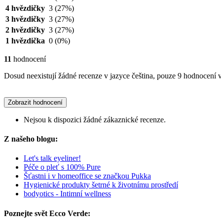
4 hvězdičky
3
(27%)
3 hvězdičky
3
(27%)
2 hvězdičky
3
(27%)
1 hvězdička
0
(0%)
11
hodnocení
Dosud neexistují žádné recenze v jazyce čeština, pouze 9 hodnocení v
Zobrazit hodnocení
Nejsou k dispozici žádné zákaznické recenze.
Z našeho blogu:
Let's talk eyeliner!
Péče o pleť s 100% Pure
Šťastni i v homeoffice se značkou Pukka
Hygienické produkty šetrné k životnímu prostředí
bodyotics - Intimní wellness
Poznejte svět Ecco Verde: