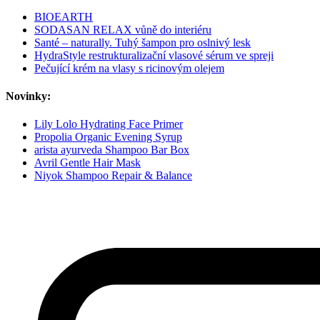
BIOEARTH
SODASAN RELAX vůně do interiéru
Santé – naturally. Tuhý šampon pro oslnivý lesk
HydraStyle restrukturalizační vlasové sérum ve spreji
Pečující krém na vlasy s ricinovým olejem
Novinky:
Lily Lolo Hydrating Face Primer
Propolia Organic Evening Syrup
arista ayurveda Shampoo Bar Box
Avril Gentle Hair Mask
Niyok Shampoo Repair & Balance