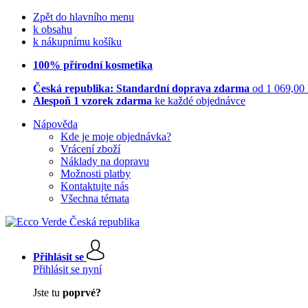
Zpět do hlavního menu
k obsahu
k nákupnímu košíku
100% přírodní kosmetika
Česká republika: Standardní doprava zdarma
od 1 069,00
Alespoň 1 vzorek zdarma
ke každé objednávce
Nápověda
Kde je moje objednávka?
Vrácení zboží
Náklady na dopravu
Možnosti platby
Kontaktujte nás
Všechna témata
Přihlásit se
Přihlásit se nyní
Jste tu
poprvé?