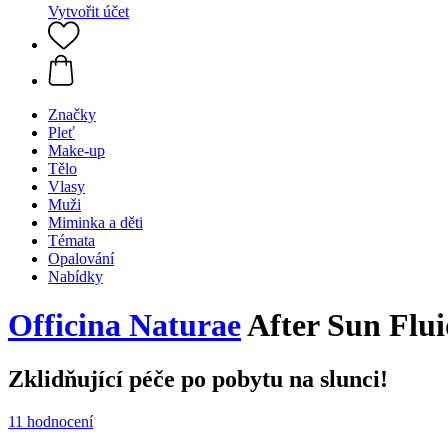
Vytvořit účet
Značky
Pleť
Make-up
Tělo
Vlasy
Muži
Miminka a děti
Témata
Opalování
Nabídky
Officina Naturae
After Sun Flu
Zklidňující péče po pobytu na slunci!
11 hodnocení