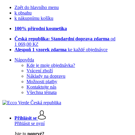
Zpět do hlavního menu
k obsahu
k nákupnímu košíku
100% přírodní kosmetika
Česká republika: Standardní doprava zdarma
od
1 069,00 Kč
Alespoň 1 vzorek zdarma
ke každé objednávce
Nápověda
Kde je moje objednávka?
Vrácení zboží
Náklady na dopravu
Možnosti platby
Kontaktujte nás
Všechna témata
Přihlásit se
Přihlásit se nyní
Jste tu
poprvé?