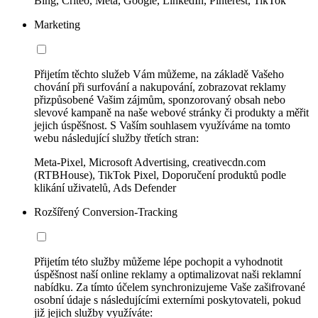
Bing, Criteo, Meta, Google, LinkedIn, Pinterest, TikTok
Marketing
Přijetím těchto služeb Vám můžeme, na základě Vašeho
chování při surfování a nakupování, zobrazovat reklamy
přizpůsobené Vašim zájmům, sponzorovaný obsah nebo
slevové kampaně na naše webové stránky či produkty a měřit
jejich úspěšnost. S Vaším souhlasem využíváme na tomto
webu následující služby třetích stran:
Meta-Pixel, Microsoft Advertising, creativecdn.com
(RTBHouse), TikTok Pixel, Doporučení produktů podle
klikání uživatelů, Ads Defender
Rozšířený Conversion-Tracking
Přijetím této služby můžeme lépe pochopit a vyhodnotit
úspěšnost naší online reklamy a optimalizovat naši reklamní
nabídku. Za tímto účelem synchronizujeme Vaše zašifrované
osobní údaje s následujícími externími poskytovateli, pokud
již jejich služby využíváte: