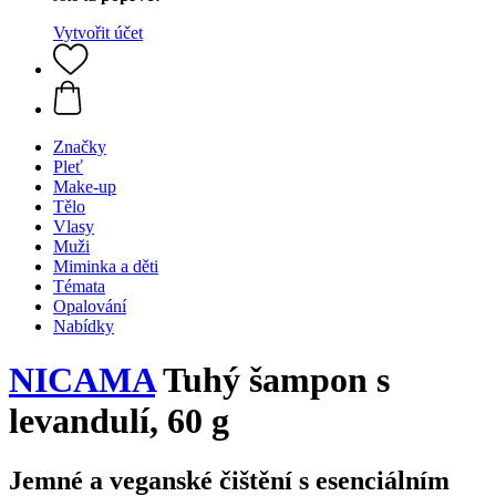
Vytvořit účet
Značky
Pleť
Make-up
Tělo
Vlasy
Muži
Miminka a děti
Témata
Opalování
Nabídky
NICAMA
Tuhý šampon s
levandulí, 60 g
Jemné a veganské čištění s esenciálním