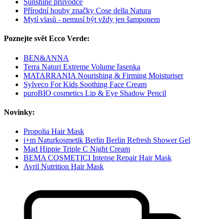
Sunshine průvodce
Přírodní houby značky Cose della Natura
Mytí vlasů - nemusí být vždy jen šamponem
Poznejte svět Ecco Verde:
BEN&ANNA
Terra Naturi Extreme Volume řasenka
MATARRANIA Nourishing & Firming Moisturiser
Sylveco For Kids Soothing Face Cream
puroBIO cosmetics Lip & Eye Shadow Pencil
Novinky:
Propolia Hair Mask
i+m Naturkosmetik Berlin Berlin Refresh Shower Gel
Mad Hippie Triple C Night Cream
BEMA COSMETICI Intense Repair Hair Mask
Avril Nutrition Hair Mask