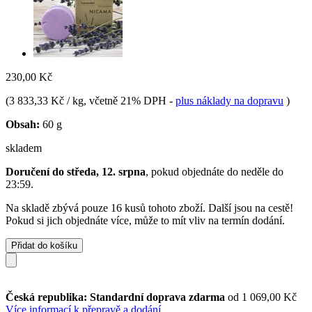
230,00 Kč
(
3 833,33 Kč / kg
, včetně 21% DPH
-
plus náklady na dopravu
)
Obsah:
60 g
skladem
Doručení do středa, 12. srpna
, pokud objednáte do
neděle do
23:59
.
Na skladě zbývá pouze 16 kusů tohoto zboží. Další jsou na cestě!
Pokud si jich objednáte více, může to mít vliv na termín dodání.
Přidat do košíku
Česká republika: Standardní doprava zdarma
od 1 069,00 Kč
Více informací k přepravě a dodání