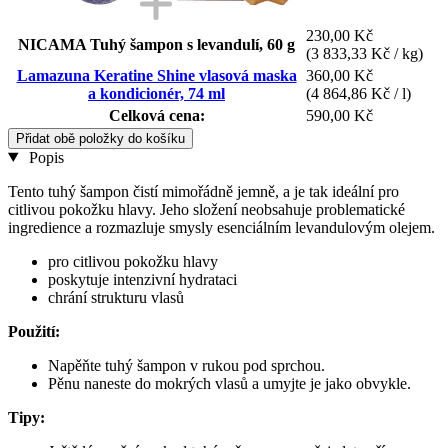
230,00 Kč
NICAMA Tuhý šampon s levandulí, 60 g
(3 833,33 Kč / kg)
Lamazuna Keratine Shine vlasová maska
360,00 Kč
a kondicionér, 74 ml
(4 864,86 Kč / l)
Celková cena:
590,00 Kč
Přidat obě položky do košíku
Popis
Tento tuhý šampon čistí mimořádně jemně, a je tak ideální pro
citlivou pokožku hlavy. Jeho složení neobsahuje problematické
ingredience a rozmazluje smysly esenciálním levandulovým olejem.
pro citlivou pokožku hlavy
poskytuje intenzivní hydrataci
chrání strukturu vlasů
Použití:
Napěňte tuhý šampon v rukou pod sprchou.
Pěnu naneste do mokrých vlasů a umyjte je jako obvykle.
Tipy: