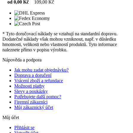
od 0,00 Kč
109,00 Kč
* Tyto doručovací náklady se vztahují na standardní dopravu.
Dodatečné náklady však mohou vzniknout, např. v důsledku
hmotnosti, velikosti nebo vlastností produktů. Tyto informace
naleznete přímo v popisu výrobku.
Nápověda a podpora
Jak mohu zadat objednávku?
Doprava a doručení
Vrácení zboží a refundace
Možnosti platby
Slevy a poukázky
Potřebujete další pomoc?
Firemní zákazníci
Můj zákaznický účet
Můj účet
Přihlásit se
Vytvořit účet