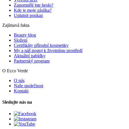
Zapomněli jste heslo?
Kde je moje zásilka?
Uplatnit poukaz
Zajímavá fakta
Beauty blog
Složení
Certifikáty přírodní kosmetiky
My a náš postoj k životnímu prostředí
Aktuální nabídky
Partnerský program
O Ecco Verde
O nás
Naše společnost
Kontakt
Sledujte nás na