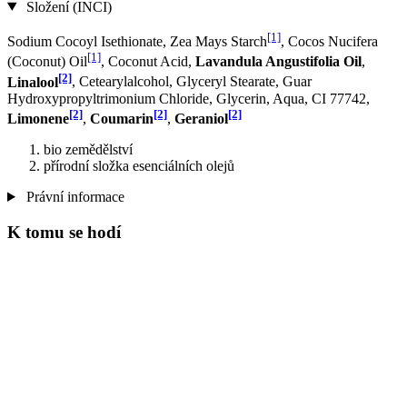
Složení (INCI)
[1]
Sodium Cocoyl Isethionate, Zea Mays Starch
, Cocos Nucifera
[1]
(Coconut) Oil
, Coconut Acid,
Lavandula Angustifolia Oil
,
[2]
Linalool
, Cetearylalcohol, Glyceryl Stearate, Guar
Hydroxypropyltrimonium Chloride, Glycerin, Aqua, CI 77742,
[2]
[2]
[2]
Limonene
,
Coumarin
,
Geraniol
bio zemědělství
přírodní složka esenciálních olejů
Právní informace
K tomu se hodí