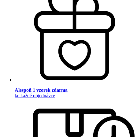
Alespoň 1 vzorek zdarma
ke každé objednávce