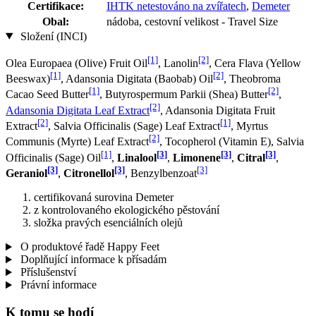
Certifikace:
IHTK netestováno na zvířatech
,
Demeter
Obal:
nádoba, cestovní velikost - Travel Size
Složení (INCI)
[1]
[2]
Olea Europaea (Olive) Fruit Oil
, Lanolin
, Cera Flava (Yellow
[1]
[2]
Beeswax)
, Adansonia Digitata (Baobab) Oil
, Theobroma
[1]
[2]
Cacao Seed Butter
, Butyrospermum Parkii (Shea) Butter
,
[2]
Adansonia Digitata Leaf Extract
, Adansonia Digitata Fruit
[2]
[1]
Extract
, Salvia Officinalis (Sage) Leaf Extract
, Myrtus
[2]
Communis (Myrte) Leaf Extract
, Tocopherol (Vitamin E), Salvia
[1]
[3]
[3]
[3]
Officinalis (Sage) Oil
,
Linalool
,
Limonene
,
Citral
,
[3]
[3]
[3]
Geraniol
,
Citronellol
, Benzylbenzoat
certifikovaná surovina Demeter
z kontrolovaného ekologického pěstování
složka pravých esenciálních olejů
O produktové řadě Happy Feet
Doplňující informace k přísadám
Příslušenství
Právní informace
K tomu se hodí