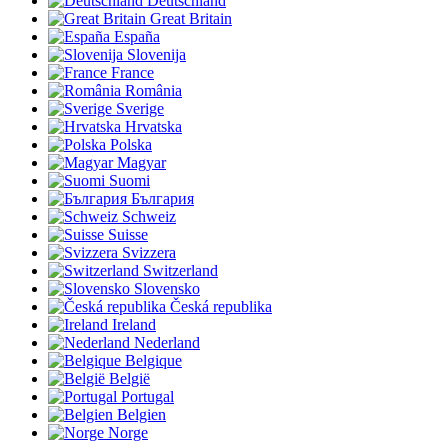
Deutschland
Great Britain
España
Slovenija
France
România
Sverige
Hrvatska
Polska
Magyar
Suomi
България
Schweiz
Suisse
Svizzera
Switzerland
Slovensko
Česká republika
Ireland
Nederland
Belgique
België
Portugal
Belgien
Norge