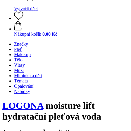
Vytvořit účet
Nákupní košík
0,00 Kč
Značky
Pleť
Make-up
Tělo
Vlasy
Muži
Miminka a děti
Témata
Opalování
Nabídky
LOGONA
moisture lift
hydratační pleťová voda