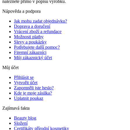
naleznete přímo v popisu výrobku.
Nápověda a podpora
Jak mohu zadat objednávku?
Doprava a doručení
Vrácení zboží a refundace
Možnosti platby
Slevy a poukázky
Potřebujete další pomoc?
Firemní zákazníci
Můj zákaznický účet
Můj účet
Přihlásit se
Vytvořit účet
Zapomněli jste heslo?
Kde je moje zásilka?
Uplatnit poukaz
Zajímavá fakta
Beauty blog
Složení
Certifikáty přírodní kosmetiky