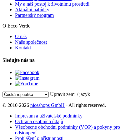
My a náš postoj k životnímu prostředí
Aktuální nabídky
Partnerský program
O Ecco Verde
O nás
Naše společnost
Kontakt
Sledujte nás na
Upravit zemi / jazyk
© 2010-2026
niceshops GmbH
- All rights reserved.
Impresum a uživatelské podmínky
Ochrana osobních údajů
Všeobecné obchodní podmínky (VOP) a pokyny pro
odstoupení
Prohlášení o přístupnosti