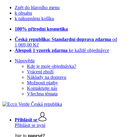
Zpět do hlavního menu
k obsahu
k nákupnímu košíku
100% přírodní kosmetika
Česká republika: Standardní doprava zdarma
od
1 069,00 Kč
Alespoň 1 vzorek zdarma
ke každé objednávce
Nápověda
Kde je moje objednávka?
Vrácení zboží
Náklady na dopravu
Možnosti platby
Kontaktujte nás
Všechna témata
Přihlásit se
Přihlásit se nyní
Jste tu
poprvé?