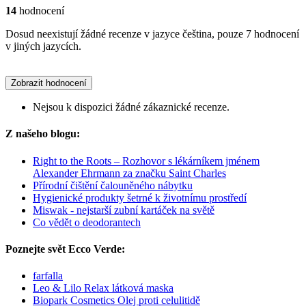
14
hodnocení
Dosud neexistují žádné recenze v jazyce čeština, pouze 7 hodnocení
v jiných jazycích.
Zobrazit hodnocení
Nejsou k dispozici žádné zákaznické recenze.
Z našeho blogu:
Right to the Roots – Rozhovor s lékárníkem jménem
Alexander Ehrmann za značku Saint Charles
Přírodní čištění čalouněného nábytku
Hygienické produkty šetrné k životnímu prostředí
Miswak - nejstarší zubní kartáček na světě
Co vědět o deodorantech
Poznejte svět Ecco Verde:
farfalla
Leo & Lilo Relax látková maska
Biopark Cosmetics Olej proti celulitidě