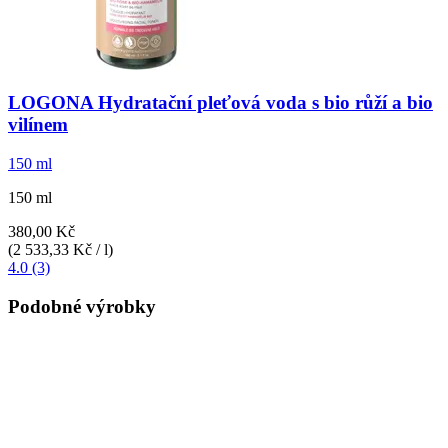
LOGONA
Hydratační pleťová voda s bio růží a bio
vilínem
150 ml
150 ml
380,00 Kč
(2 533,33 Kč / l)
4.0 (3)
Podobné výrobky