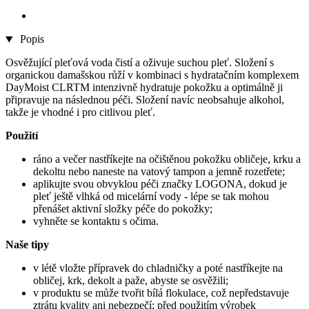
Popis
Osvěžující pleťová voda čistí a oživuje suchou pleť. Složení s
organickou damašskou růží v kombinaci s hydratačním komplexem
DayMoist CLRTM intenzivně hydratuje pokožku a optimálně ji
připravuje na následnou péči. Složení navíc neobsahuje alkohol,
takže je vhodné i pro citlivou pleť.
Použití
ráno a večer nastříkejte na očištěnou pokožku obličeje, krku a
dekoltu nebo naneste na vatový tampon a jemně rozetřete;
aplikujte svou obvyklou péči značky LOGONA, dokud je
pleť ještě vlhká od micelární vody - lépe se tak mohou
přenášet aktivní složky péče do pokožky;
vyhněte se kontaktu s očima.
Naše tipy
v létě vložte přípravek do chladničky a poté nastříkejte na
obličej, krk, dekolt a paže, abyste se osvěžili;
v produktu se může tvořit bílá flokulace, což nepředstavuje
ztrátu kvality ani nebezpečí; před použitím výrobek