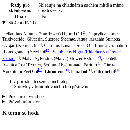
Rady pro
Skladujte na chladném a suchém místě a mimo
skladování:
dosah světla.
Obal:
tuba
Složení (INCI)
[2]
Helianthus Annuus (Sunflower) Hybrid Oil
, Caprylic/Capric
Triglyceride, Glycerin, Sucrose Stearate, Aqua, Argania Spinosa
[2]
(Argan) Kernel Oil
, Citrullus Lanatus Seed Oil, Punica Granatum
[2]
(Pomegranate) Seed Oil
,
Sambucus Nigra (Elderberry) Flower
[2]
[2]
Extract
, Malva Sylvestris (Malva) Flower Extract
, Centella
[1]
Asiatica Leaf Extract, Sodium Hyaluronate, Parfum
, Citrus
[1]
[1]
[1]
[1]
Aurantium Peel Oil
,
Limonene
,
Linalool
,
Citronellol
z přírodních esenciálních olejů
Suroviny z kontrolovaného bio pěstování.
Poznámka výrobce
Právní informace
K tomu se hodí