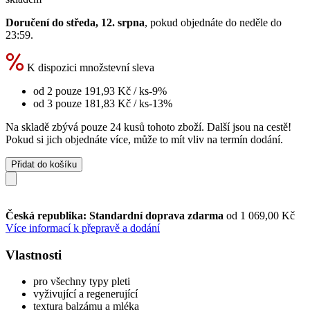
Doručení do středa, 12. srpna
, pokud objednáte do
neděle do
23:59
.
K dispozici množstevní sleva
od 2 pouze
191,93 Kč
/ ks
-9%
od 3 pouze
181,83 Kč
/ ks
-13%
Na skladě zbývá pouze 24 kusů tohoto zboží. Další jsou na cestě!
Pokud si jich objednáte více, může to mít vliv na termín dodání.
Přidat do košíku
Česká republika: Standardní doprava zdarma
od 1 069,00 Kč
Více informací k přepravě a dodání
Vlastnosti
pro všechny typy pleti
vyživující a regenerující
textura balzámu a mléka