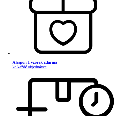
Alespoň 1 vzorek zdarma
ke každé objednávce