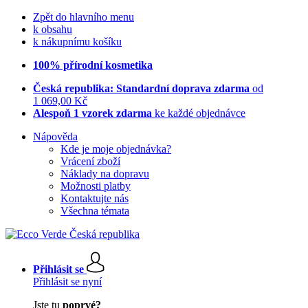
Zpět do hlavního menu
k obsahu
k nákupnímu košíku
100% přírodní kosmetika
Česká republika: Standardní doprava zdarma
od
1 069,00 Kč
Alespoň 1 vzorek zdarma
ke každé objednávce
Nápověda
Kde je moje objednávka?
Vrácení zboží
Náklady na dopravu
Možnosti platby
Kontaktujte nás
Všechna témata
Přihlásit se
Přihlásit se nyní
Jste tu
poprvé?