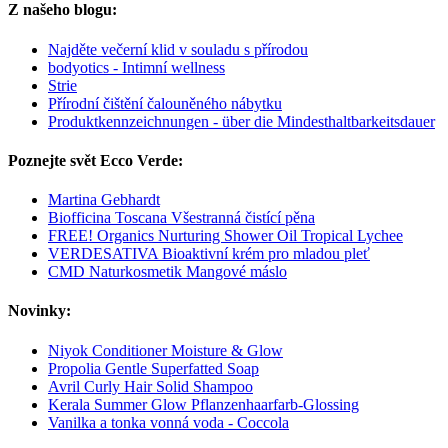
Z našeho blogu:
Najděte večerní klid v souladu s přírodou
bodyotics - Intimní wellness
Strie
Přírodní čištění čalouněného nábytku
Produktkennzeichnungen - über die Mindesthaltbarkeitsdauer
Poznejte svět Ecco Verde:
Martina Gebhardt
Biofficina Toscana Všestranná čistící pěna
FREE! Organics Nurturing Shower Oil Tropical Lychee
VERDESATIVA Bioaktivní krém pro mladou pleť
CMD Naturkosmetik Mangové máslo
Novinky:
Niyok Conditioner Moisture & Glow
Propolia Gentle Superfatted Soap
Avril Curly Hair Solid Shampoo
Kerala Summer Glow Pflanzenhaarfarb-Glossing
Vanilka a tonka vonná voda - Coccola