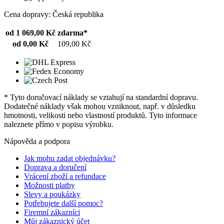
Cena dopravy: Česká republika
od 1 069,00 Kč
zdarma*
od 0,00 Kč
109,00 Kč
* Tyto doručovací náklady se vztahují na standardní dopravu.
Dodatečné náklady však mohou vzniknout, např. v důsledku
hmotnosti, velikosti nebo vlastností produktů. Tyto informace
naleznete přímo v popisu výrobku.
Nápověda a podpora
Jak mohu zadat objednávku?
Doprava a doručení
Vrácení zboží a refundace
Možnosti platby
Slevy a poukázky
Potřebujete další pomoc?
Firemní zákazníci
Můj zákaznický účet