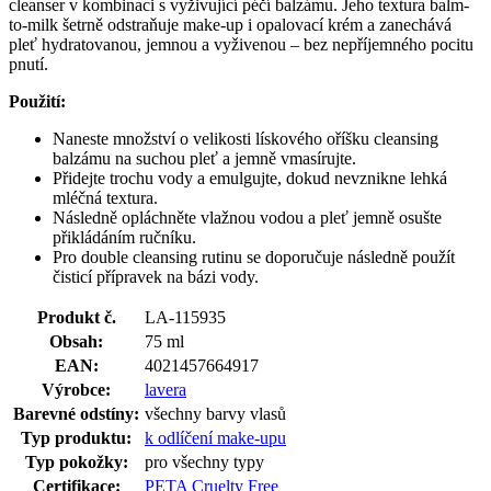
cleanser v kombinaci s vyživující péčí balzámu. Jeho textura balm-
to-milk šetrně odstraňuje make-up i opalovací krém a zanechává
pleť hydratovanou, jemnou a vyživenou – bez nepříjemného pocitu
pnutí.
Použití:
Naneste množství o velikosti lískového oříšku cleansing
balzámu na suchou pleť a jemně vmasírujte.
Přidejte trochu vody a emulgujte, dokud nevznikne lehká
mléčná textura.
Následně opláchněte vlažnou vodou a pleť jemně osušte
přikládáním ručníku.
Pro double cleansing rutinu se doporučuje následně použít
čisticí přípravek na bázi vody.
Produkt č.
LA-115935
Obsah:
75 ml
EAN:
4021457664917
Výrobce:
lavera
Barevné odstíny:
všechny barvy vlasů
Typ produktu:
k odlíčení make-upu
Typ pokožky:
pro všechny typy
Certifikace:
PETA Cruelty Free