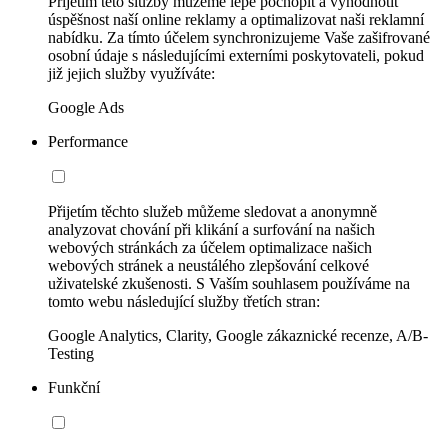
Přijetím této služby můžeme lépe pochopit a vyhodnotit
úspěšnost naší online reklamy a optimalizovat naši reklamní
nabídku. Za tímto účelem synchronizujeme Vaše zašifrované
osobní údaje s následujícími externími poskytovateli, pokud
již jejich služby využíváte:
Google Ads
Performance
Přijetím těchto služeb můžeme sledovat a anonymně
analyzovat chování při klikání a surfování na našich
webových stránkách za účelem optimalizace našich
webových stránek a neustálého zlepšování celkové
uživatelské zkušenosti. S Vaším souhlasem používáme na
tomto webu následující služby třetích stran:
Google Analytics, Clarity, Google zákaznické recenze, A/B-
Testing
Funkční