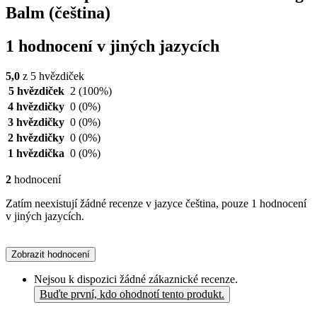
Balm (čeština)
1 hodnocení v jiných jazycích
5,0
z 5 hvězdiček
5 hvězdiček
2
(100%)
4 hvězdičky
0
(0%)
3 hvězdičky
0
(0%)
2 hvězdičky
0
(0%)
1 hvězdička
0
(0%)
2
hodnocení
Zatím neexistují žádné recenze v jazyce čeština, pouze 1 hodnocení
v jiných jazycích.
Zobrazit hodnocení
Nejsou k dispozici žádné zákaznické recenze.
Buďte první, kdo ohodnotí tento produkt.