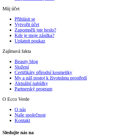
Můj účet
Přihlásit se
Vytvořit účet
Zapomněli jste heslo?
Kde je moje zásilka?
Uplatnit poukaz
Zajímavá fakta
Beauty blog
Složení
Certifikáty přírodní kosmetiky
My a náš postoj k životnímu prostředí
Aktuální nabídky
Partnerský program
O Ecco Verde
O nás
Naše společnost
Kontakt
Sledujte nás na