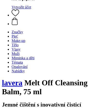
Vytvořit účet
Značky
Pleť
Make-up
Tělo
Vlasy
Muži
Miminka a děti
Témata
Opalování
Nabídky
lavera
Melt Off Cleansing
Balm, 75 ml
Jemné čištění s inovativní čisticí