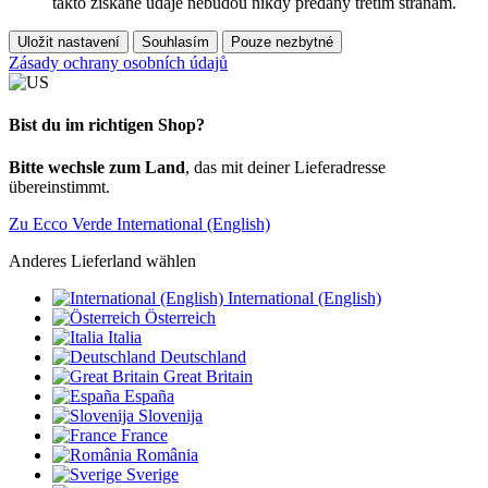
takto získané údaje nebudou nikdy předány třetím stranám.
Uložit nastavení
Souhlasím
Pouze nezbytné
Zásady ochrany osobních údajů
Bist du im richtigen Shop?
Bitte wechsle zum Land
, das mit deiner Lieferadresse
übereinstimmt.
Zu Ecco Verde International (English)
Anderes Lieferland wählen
International (English)
Österreich
Italia
Deutschland
Great Britain
España
Slovenija
France
România
Sverige