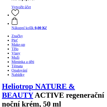
Vytvořit účet
Nákupní košík
0,00 Kč
Značky
Pleť
Make-up
Tělo
Vlasy
Muži
Miminka a děti
Témata
Opalování
Nabídky
Heliotrop NATURE &
BEAUTY
ACTIVE regenerační
noční krém, 50 ml