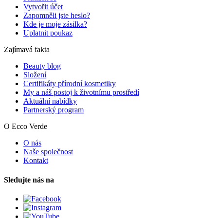
Vytvořit účet
Zapomněli jste heslo?
Kde je moje zásilka?
Uplatnit poukaz
Zajímavá fakta
Beauty blog
Složení
Certifikáty přírodní kosmetiky
My a náš postoj k životnímu prostředí
Aktuální nabídky
Partnerský program
O Ecco Verde
O nás
Naše společnost
Kontakt
Sledujte nás na