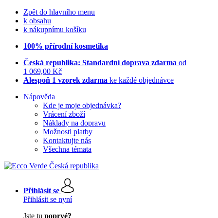
Zpět do hlavního menu
k obsahu
k nákupnímu košíku
100% přírodní kosmetika
Česká republika: Standardní doprava zdarma
od
1 069,00 Kč
Alespoň 1 vzorek zdarma
ke každé objednávce
Nápověda
Kde je moje objednávka?
Vrácení zboží
Náklady na dopravu
Možnosti platby
Kontaktujte nás
Všechna témata
Přihlásit se
Přihlásit se nyní
Jste tu
poprvé?