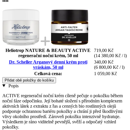
Heliotrop NATURE & BEAUTY ACTIVE
719,00 Kč
regenerační noční krém, 50 ml
(14 380,00 Kč / l)
Dr. Scheller Arganový denní krém proti
340,00 Kč
vráskám, 50 ml
(6 800,00 Kč / l)
Celková cena:
1 059,00 Kč
Přidat obě položky do košíku
Popis
ACTIVE regenerační noční krém cíleně pečuje o pokožku během
noční fáze odpočinku. Její bohaté složení s přírodním komplexem
aktivních látek z extraktu z řas a cenných bio rostlinných olejů
podporuje ochrannou bariéru pokožky a chrání ji před škodlivými
vlivy okolního prostředí. Zároveň pokožku intenzivně hydratuje.
Výsledkem je ráno viditelně pevnější, svěží a odpočatý vzhled
pokožky.