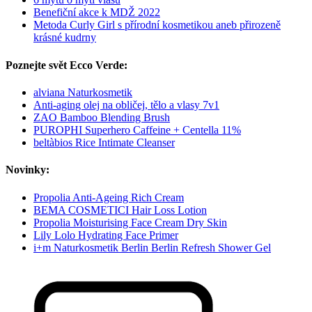
Benefiční akce k MDŽ 2022
Metoda Curly Girl s přírodní kosmetikou aneb přirozeně
krásné kudrny
Poznejte svět Ecco Verde:
alviana Naturkosmetik
Anti-aging olej na obličej, tělo a vlasy 7v1
ZAO Bamboo Blending Brush
PUROPHI Superhero Caffeine + Centella 11%
beltàbios Rice Intimate Cleanser
Novinky:
Propolia Anti-Ageing Rich Cream
BEMA COSMETICI Hair Loss Lotion
Propolia Moisturising Face Cream Dry Skin
Lily Lolo Hydrating Face Primer
i+m Naturkosmetik Berlin Berlin Refresh Shower Gel