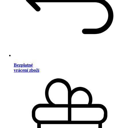
Bezplatné
vrácení zboží