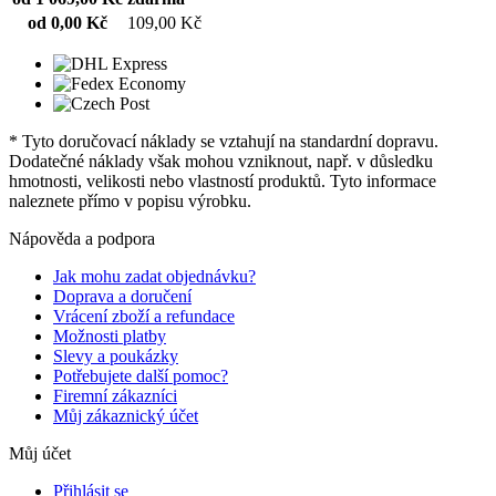
od 0,00 Kč
109,00 Kč
* Tyto doručovací náklady se vztahují na standardní dopravu.
Dodatečné náklady však mohou vzniknout, např. v důsledku
hmotnosti, velikosti nebo vlastností produktů. Tyto informace
naleznete přímo v popisu výrobku.
Nápověda a podpora
Jak mohu zadat objednávku?
Doprava a doručení
Vrácení zboží a refundace
Možnosti platby
Slevy a poukázky
Potřebujete další pomoc?
Firemní zákazníci
Můj zákaznický účet
Můj účet
Přihlásit se