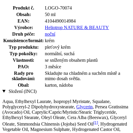
Produkt č.
LOGO-70074
Obsah:
50 ml
EAN:
4104490014984
Výrobce:
Heliotrop NATURE & BEAUTY
Druh péče:
noční
Konzistence/formát:
krém
Typ produktu:
pleťový krém
Typ pokožky:
normální, suchá
Vlastnosti:
se sníženým obsahem plastů
PAO:
3 měsíce
Rady pro
Skladujte na chladném a suchém místě a
skladování:
mimo dosah světla.
Obal:
karton, nádoba
Složení (INCI)
Aqua, Ethylhexyl Laurate, Isopropyl Myristate, Squalane,
Polyglyceryl-2 Dipolyhydroxystearate,
Glycerin
, Persea Gratissima
(Avocado) Oil, Caprylic/Capric/Myristic/Stearic Triglyceride,
Ethylhexyl Stearate, Oleyl Oleate, Cera Alba (Beeswax), Glyceryl
[1]
Oleate, Simmondsia Chinensis (Jojoba) Seed Oil
, Hydrogenated
Vegetable Oil, Magnesium Sulphate, Hydrogenated Castor Oil,