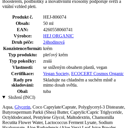
Boosterem, postbiotiky a inovativními exosomy podporuje svěží a
vitální vzhled pleti.
Produkt č.
HEJ-806074
Obsah:
50 ml
EAN:
4260558060741
Výrobce:
HEJ ORGANIC
Druh péče:
24hodinová
Konzistence/formát:
krém
Typ produktu:
pleťový krém
Typ pokožky:
zralá
Vlastnosti:
se sníženým obsahem plastů, vegan
Certifikace:
Vegan Society
,
ECOCERT Cosmos Organic
Rady pro
Skladujte na chladném a suchém místě a
skladování:
mimo dosah světla.
Obal:
tuba
Složení (INCI)
Aqua,
Glycerin
, Coco Caprylate/Caprate, Polyglyceryl-3 Distearate,
Butyrospermum Parkii (Shea) Butter, Caprylic/Capric Triglyceride,
Octyldodecanol, Pentylene Glycol, Maltodextrin, Chamomilla
Recutita Flower Water, Lactococcus Ferment Lysate, Sodium
Hyaluronate, Aloe Barbadensis (Aloe Vera) Leaf Juice Powder,