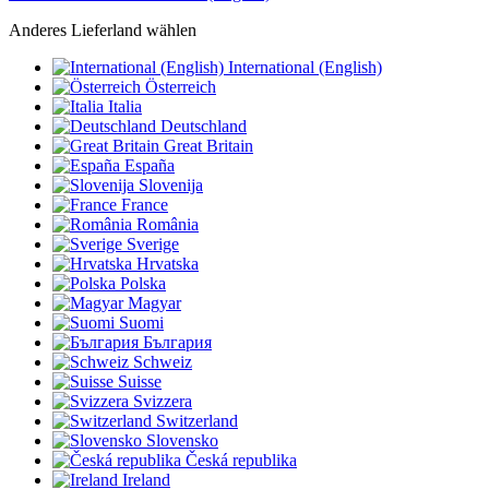
Anderes Lieferland wählen
International (English)
Österreich
Italia
Deutschland
Great Britain
España
Slovenija
France
România
Sverige
Hrvatska
Polska
Magyar
Suomi
България
Schweiz
Suisse
Svizzera
Switzerland
Slovensko
Česká republika
Ireland