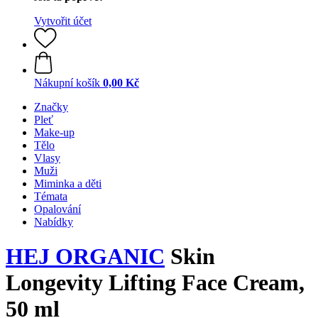
Vytvořit účet
Nákupní košík
0,00 Kč
Značky
Pleť
Make-up
Tělo
Vlasy
Muži
Miminka a děti
Témata
Opalování
Nabídky
HEJ ORGANIC
Skin
Longevity Lifting Face Cream,
50 ml