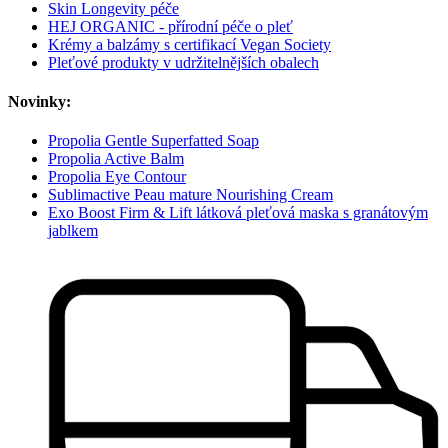
Skin Longevity péče
HEJ ORGANIC - přírodní péče o pleť
Krémy a balzámy s certifikací Vegan Society
Pleťové produkty v udržitelnějších obalech
Novinky:
Propolia Gentle Superfatted Soap
Propolia Active Balm
Propolia Eye Contour
Sublimactive Peau mature Nourishing Cream
Exo Boost Firm & Lift látková pleťová maska s granátovým
jablkem