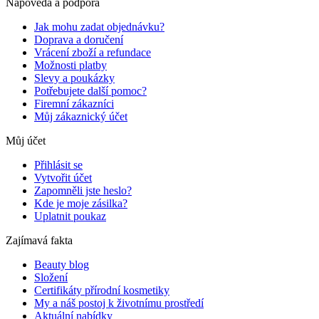
Nápověda a podpora
Jak mohu zadat objednávku?
Doprava a doručení
Vrácení zboží a refundace
Možnosti platby
Slevy a poukázky
Potřebujete další pomoc?
Firemní zákazníci
Můj zákaznický účet
Můj účet
Přihlásit se
Vytvořit účet
Zapomněli jste heslo?
Kde je moje zásilka?
Uplatnit poukaz
Zajímavá fakta
Beauty blog
Složení
Certifikáty přírodní kosmetiky
My a náš postoj k životnímu prostředí
Aktuální nabídky