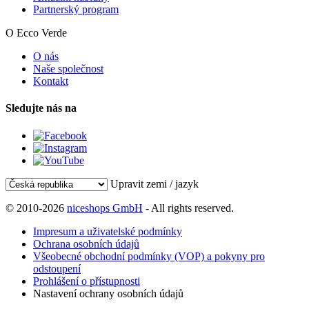
Partnerský program
O Ecco Verde
O nás
Naše společnost
Kontakt
Sledujte nás na
Upravit zemi / jazyk
© 2010-2026
niceshops GmbH
- All rights reserved.
Impresum a uživatelské podmínky
Ochrana osobních údajů
Všeobecné obchodní podmínky (VOP) a pokyny pro
odstoupení
Prohlášení o přístupnosti
Nastavení ochrany osobních údajů