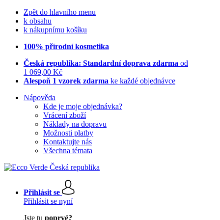
Zpět do hlavního menu
k obsahu
k nákupnímu košíku
100% přírodní kosmetika
Česká republika: Standardní doprava zdarma
od
1 069,00 Kč
Alespoň 1 vzorek zdarma
ke každé objednávce
Nápověda
Kde je moje objednávka?
Vrácení zboží
Náklady na dopravu
Možnosti platby
Kontaktujte nás
Všechna témata
Přihlásit se
Přihlásit se nyní
Jste tu
poprvé?