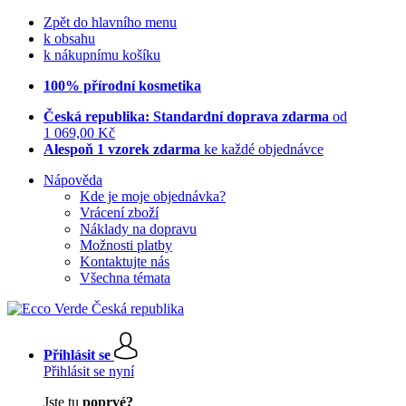
Zpět do hlavního menu
k obsahu
k nákupnímu košíku
100% přírodní kosmetika
Česká republika: Standardní doprava zdarma
od
1 069,00 Kč
Alespoň 1 vzorek zdarma
ke každé objednávce
Nápověda
Kde je moje objednávka?
Vrácení zboží
Náklady na dopravu
Možnosti platby
Kontaktujte nás
Všechna témata
Přihlásit se
Přihlásit se nyní
Jste tu
poprvé?