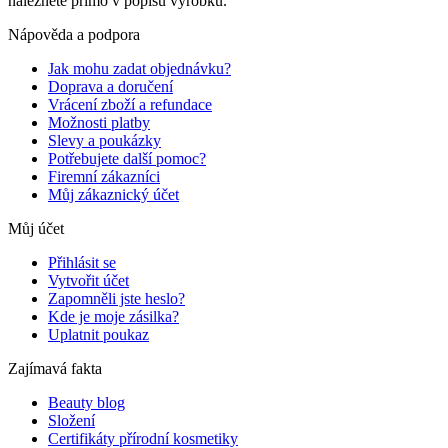
naleznete přímo v popisu výrobku.
Nápověda a podpora
Jak mohu zadat objednávku?
Doprava a doručení
Vrácení zboží a refundace
Možnosti platby
Slevy a poukázky
Potřebujete další pomoc?
Firemní zákazníci
Můj zákaznický účet
Můj účet
Přihlásit se
Vytvořit účet
Zapomněli jste heslo?
Kde je moje zásilka?
Uplatnit poukaz
Zajímavá fakta
Beauty blog
Složení
Certifikáty přírodní kosmetiky