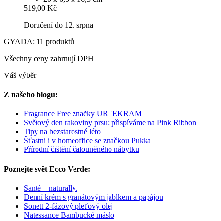
519,00 Kč
Doručení do 12. srpna
GYADA: 11 produktů
Všechny ceny zahrnují DPH
Váš výběr
Z našeho blogu:
Fragrance Free značky URTEKRAM
Světový den rakoviny prsu: přispíváme na Pink Ribbon
Tipy na bezstarostné léto
Šťastni i v homeoffice se značkou Pukka
Přírodní čištění čalouněného nábytku
Poznejte svět Ecco Verde:
Santé – naturally.
Denní krém s granátovým jablkem a papájou
Sonett 2-fázový pleťový olej
Natessance Bambucké máslo