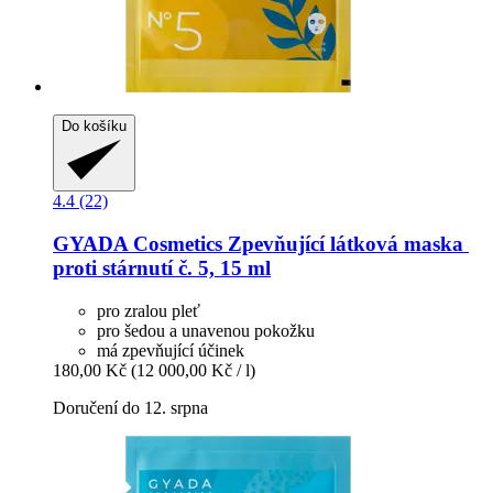
Do košíku
4.4 (22)
GYADA Cosmetics
Zpevňující látková maska ​​
proti stárnutí č. 5, 15 ml
pro zralou pleť
pro šedou a unavenou pokožku
má zpevňující účinek
180,00 Kč
(12 000,00 Kč / l)
Doručení do 12. srpna