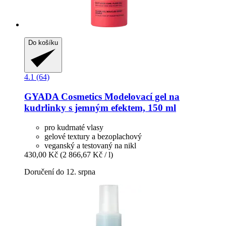
Do košíku
4.1 (64)
GYADA Cosmetics
Modelovací gel na
kudrlinky s jemným efektem, 150 ml
pro kudrnaté vlasy
gelové textury a bezoplachový
veganský a testovaný na nikl
430,00 Kč
(2 866,67 Kč / l)
Doručení do 12. srpna