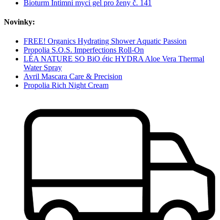
Bioturm Intimní mycí gel pro ženy č. 141
Novinky:
FREE! Organics Hydrating Shower Aquatic Passion
Propolia S.O.S. Imperfections Roll-On
LÉA NATURE SO BiO étic HYDRA Aloe Vera Thermal
Water Spray
Avril Mascara Care & Precision
Propolia Rich Night Cream