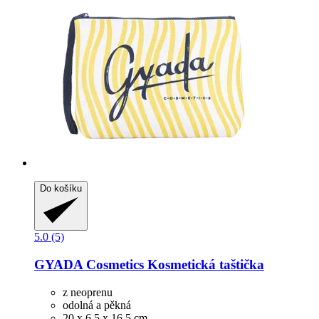
Do košíku
5.0 (5)
GYADA Cosmetics
Kosmetická taštička
z neoprenu
odolná a pěkná
20 x 6,5 x 16,5 cm