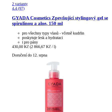
2 varianty
4.4 (97)
GYADA Cosmetics
Zpevňující stylingový gel se
spirulinou a aloe, 150 ml
pro všechny typy vlasů - včetně kudrlin
poskytuje lesk a hydrataci
i pro pány
430,00 Kč
(2 866,67 Kč / l)
Doručení do 12. srpna