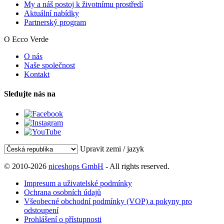
My a náš postoj k životnímu prostředí
Aktuální nabídky
Partnerský program
O Ecco Verde
O nás
Naše společnost
Kontakt
Sledujte nás na
Upravit zemi / jazyk
© 2010-2026
niceshops GmbH
- All rights reserved.
Impresum a uživatelské podmínky
Ochrana osobních údajů
Všeobecné obchodní podmínky (VOP) a pokyny pro
odstoupení
Prohlášení o přístupnosti