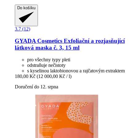
Do košíku
3.7 (12)
GYADA Cosmetics
Exfoliační a rozjasňující
látková maska č. 3, 15 ml
pro všechny typy pleti
odstraňuje nečistoty
s kyselinou laktobionovou a rajčatovým extraktem
180,00 Kč
(12 000,00 Kč / l)
Doručení do 12. srpna