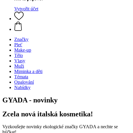
Vytvořit účet
Značky
Pleť
Make-up
Tělo
Vlasy
Muži
Miminka a děti
Témata
Opalování
Nabídky
GYADA - novinky
Zcela nová italská kosmetika!
Vyzkoušejte novinky ekologické značky GYADA a nechte se
hýčkat!