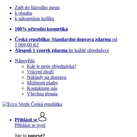
Zpět do hlavního menu
k obsahu
k nákupnímu košíku
100% přírodní kosmetika
Česká republika: Standardní doprava zdarma
od
1 069,00 Kč
Alespoň 1 vzorek zdarma
ke každé objednávce
Nápověda
Kde je moje objednávka?
Vrácení zboží
Náklady na dopravu
Možnosti platby
Kontaktujte nás
Všechna témata
Přihlásit se
Přihlásit se nyní
Jste tu
poprvé?