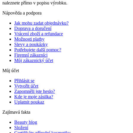
naleznete přímo v popisu výrobku.
Nápověda a podpora
Jak mohu zadat objednávku?
Doprava a doručení
Vrácení zboží a refundace
Možnosti platby
Slevy a poukázky
Potřebujete další pomoc?
Firemní zákazníci
Můj zákaznický účet
Můj účet
Přihlásit se
Vytvořit účet
Zapomněli jste heslo?
Kde je moje zásilka?
Uplatnit poukaz
Zajímavá fakta
Beauty blog
Složení
Certifikáty přírodní kosmetiky