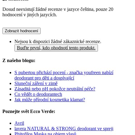
Dosud neexistují žádné recenze v jazyce čeština, pouze 20
hodnocení v jiných jazycích.
Zobrazit hodnocení
Nejsou k dispozici žádné zákaznické recenze.
Buďte první, kdo ohodnotí tento produkt.
Z našeho blogu:
S pubertou přichází pocení - značka youfreen nabízí
deodorant pro děti a dospívající
Sluneční záření v zimě
Zásaditá nebo pH pokožce neutrální péče?
Co vědět o deodorantech
Jak může přírodní kosmetika klamat?
Poznejte svět Ecco Verde:
Avril
lavera NATURAL & STRONG deodorant ve spreji
Phitofilos Maska na objem vlasů