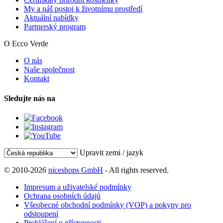
My a náš postoj k životnímu prostředí
Aktuální nabídky
Partnerský program
O Ecco Verde
O nás
Naše společnost
Kontakt
Sledujte nás na
Upravit zemi / jazyk
© 2010-2026
niceshops GmbH
- All rights reserved.
Impresum a uživatelské podmínky
Ochrana osobních údajů
Všeobecné obchodní podmínky (VOP) a pokyny pro
odstoupení
Prohlášení o přístupnosti