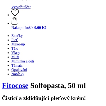
Vytvořit účet
Nákupní košík
0,00 Kč
Značky
Pleť
Make-up
Tělo
Vlasy
Muži
Miminka a děti
Témata
Opalování
Nabídky
Fitocose
Solfopasta, 50 ml
Čisticí a zklidňující pleťový krém!