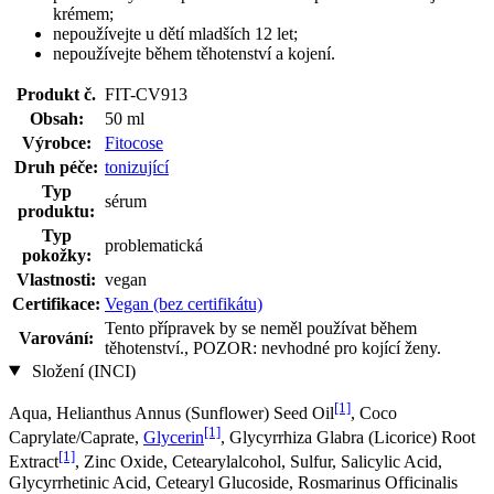
krémem;
nepoužívejte u dětí mladších 12 let;
nepoužívejte během těhotenství a kojení.
Produkt č.
FIT-CV913
Obsah:
50 ml
Výrobce:
Fitocose
Druh péče:
tonizující
Typ
sérum
produktu:
Typ
problematická
pokožky:
Vlastnosti:
vegan
Certifikace:
Vegan (bez certifikátu)
Tento přípravek by se neměl používat během
Varování:
těhotenství., POZOR: nevhodné pro kojící ženy.
Složení (INCI)
[1]
Aqua, Helianthus Annus (Sunflower) Seed Oil
, Coco
[1]
Caprylate/Caprate,
Glycerin
, Glycyrrhiza Glabra (Licorice) Root
[1]
Extract
, Zinc Oxide, Cetearylalcohol, Sulfur, Salicylic Acid,
Glycyrrhetinic Acid, Cetearyl Glucoside, Rosmarinus Officinalis