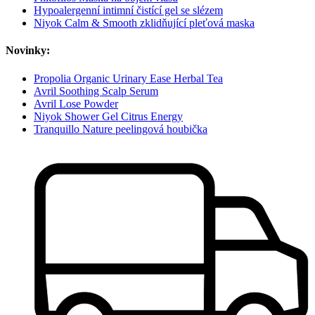
Hypoalergenní intimní čistící gel se slézem
Niyok Calm & Smooth zklidňující pleťová maska
Novinky:
Propolia Organic Urinary Ease Herbal Tea
Avril Soothing Scalp Serum
Avril Lose Powder
Niyok Shower Gel Citrus Energy
Tranquillo Nature peelingová houbička