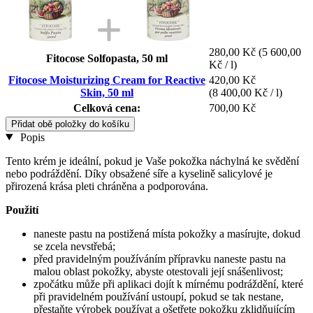
280,00 Kč
(5 600,00
Fitocose Solfopasta, 50 ml
Kč / l)
Fitocose Moisturizing Cream for Reactive
420,00 Kč
Skin, 50 ml
(8 400,00 Kč / l)
Celková cena:
700,00 Kč
Přidat obě položky do košíku
Popis
Tento krém je ideální, pokud je Vaše pokožka náchylná ke svědění
nebo podráždění. Díky obsažené síře a kyselině salicylové je
přirozená krása pleti chráněna a podporována.
Použití
naneste pastu na postižená místa pokožky a masírujte, dokud
se zcela nevstřebá;
před pravidelným používáním přípravku naneste pastu na
malou oblast pokožky, abyste otestovali její snášenlivost;
zpočátku může při aplikaci dojít k mírnému podráždění, které
při pravidelném používání ustoupí, pokud se tak nestane,
přestaňte výrobek používat a ošetřete pokožku zklidňujícím