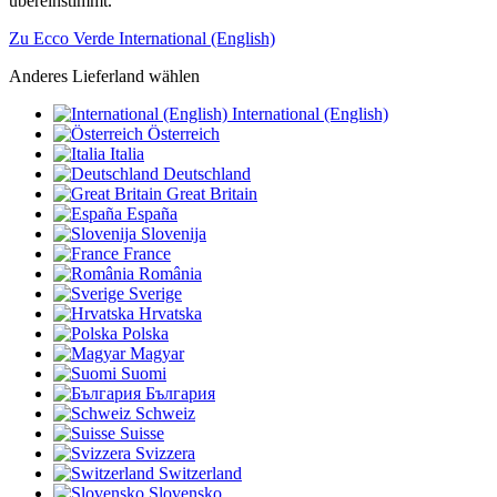
übereinstimmt.
Zu Ecco Verde International (English)
Anderes Lieferland wählen
International (English)
Österreich
Italia
Deutschland
Great Britain
España
Slovenija
France
România
Sverige
Hrvatska
Polska
Magyar
Suomi
България
Schweiz
Suisse
Svizzera
Switzerland
Slovensko