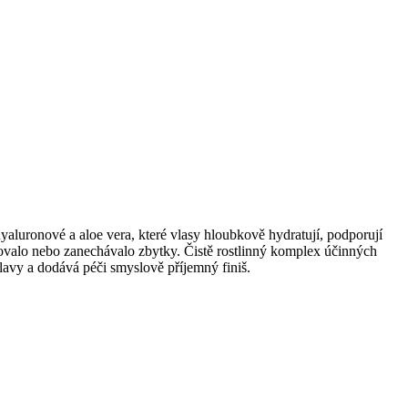
yaluronové a aloe vera, které vlasy hloubkově hydratují, podporují
ěžovalo nebo zanechávalo zbytky. Čistě rostlinný komplex účinných
hlavy a dodává péči smyslově příjemný finiš.