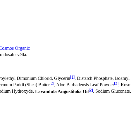
osmos Organic
 dosah světla.
[1]
aroylethyl Dimonium Chlorid, Glycerin
, Distarch Phosphate, Isoamyl
[2]
[2]
rmum Parkii (Shea) Butter
, Aloe Barbadensis Leaf Powder
, Rosm
[2]
Sodium Hydroxyde,
Lavandula Angustifolia Oil
, Sodium Gluconate,