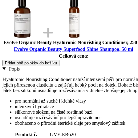
Evolve Organic Beauty Hyaluronic Nourishing Conditioner, 250
Evolve Organic Beauty Superfood Shine Shampoo, 50 ml
Celková cena:
Přidat obě položky do košíku
Popis
Hyaluronic Nourishing Conditioner nabízí intenzivní péči pro normáln
jejich přirozenou elasticitu a zajišťují hebký pocit na dotek. Bohat
látek bez silikonů usnadňuje rozčesávání a viditelně zlepšuje jejich
pro normální až suché i křehké vlasy
intenzivní hydratace
silikonové složení na čistě rostlinné bázi
usnadňuje rozčesávání pro lepší upravitelnost
obohaceno o přírodní éterické oleje pro smyslový zážitek
Produkt č.
GVE-EB620