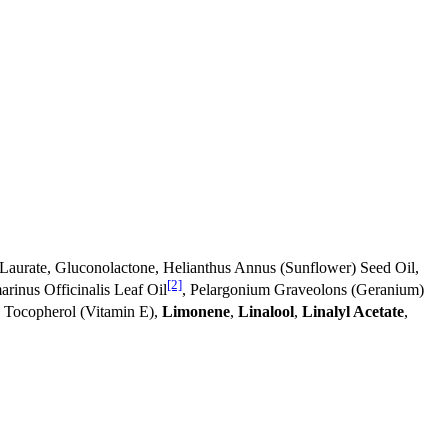
 Laurate, Gluconolactone, Helianthus Annus (Sunflower) Seed Oil,
[2]
arinus Officinalis Leaf Oil
, Pelargonium Graveolons (Geranium)
 Tocopherol (Vitamin E),
Limonene
,
Linalool
,
Linalyl Acetate
,