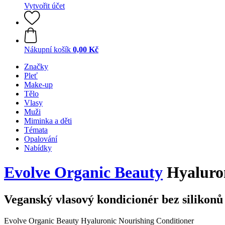
Vytvořit účet
Nákupní košík
0,00 Kč
Značky
Pleť
Make-up
Tělo
Vlasy
Muži
Miminka a děti
Témata
Opalování
Nabídky
Evolve Organic Beauty
Hyaluron
Veganský vlasový kondicionér bez silikonů
Evolve Organic Beauty Hyaluronic Nourishing Conditioner