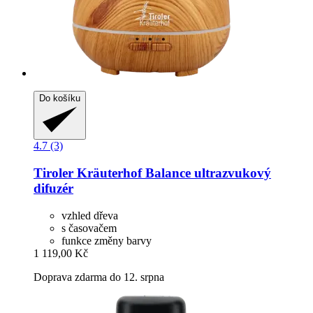
Do košíku
4.7 (3)
Tiroler Kräuterhof
Balance ultrazvukový
difuzér
vzhled dřeva
s časovačem
funkce změny barvy
1 119,00 Kč
Doprava zdarma do 12. srpna