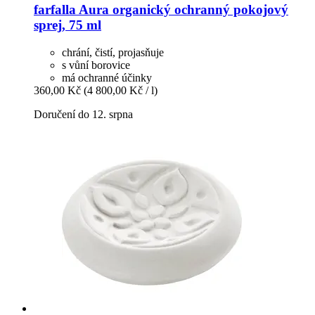
farfalla
Aura organický ochranný pokojový
sprej, 75 ml
chrání, čistí, projasňuje
s vůní borovice
má ochranné účinky
360,00 Kč
(4 800,00 Kč / l)
Doručení do 12. srpna