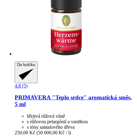
Do košíku
4.8 (5)
PRIMAVERA
"Teplo srdce" aromatická směs,
5 ml
hřejivá růžová vůně
s růžovou pelargónií a vanilkou
s tóny santalového dřeva
250,00 Kč
(50 000,00 Kč / l)