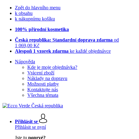
Zpět do hlavního menu
k obsahu
k nákupnímu košíku
100% přírodní kosmetika
Česká republika: Standardní doprava zdarma
od
1 069,00 Kč
Alespoň 1 vzorek zdarma
ke každé objednávce
Nápověda
Kde je moje objednávka?
Vrácení zboží
Náklady na dopravu
Možnosti platby
Kontaktujte nás
Všechna témata
Přihlásit se
Přihlásit se nyní
Jste tu
poprvé?