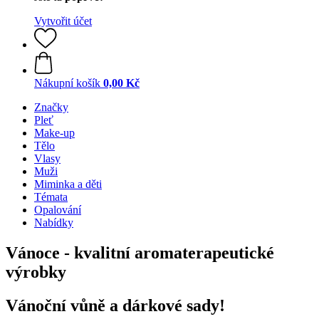
Vytvořit účet
Nákupní košík
0,00 Kč
Značky
Pleť
Make-up
Tělo
Vlasy
Muži
Miminka a děti
Témata
Opalování
Nabídky
Vánoce - kvalitní aromaterapeutické
výrobky
Vánoční vůně a dárkové sady!