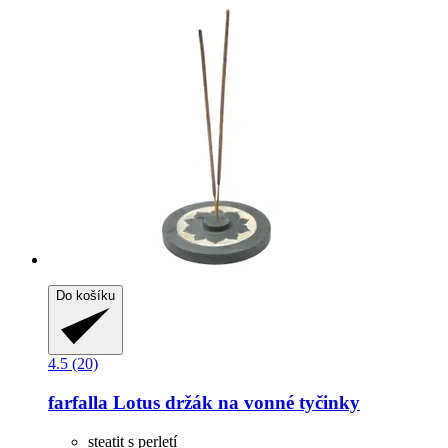
Do košíku
4.5 (20)
farfalla
Lotus držák na vonné tyčinky
steatit s perletí