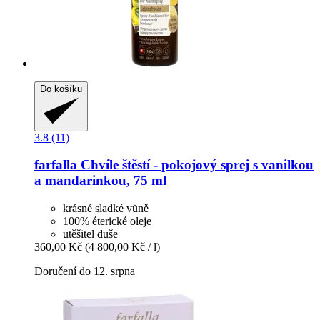
Do košíku
3.8 (11)
farfalla
Chvíle štěstí -​ pokojový sprej s vanilkou
a mandarinkou, 75 ml
krásné sladké vůně
100% éterické oleje
utěšitel duše
360,00 Kč
(4 800,00 Kč / l)
Doručení do 12. srpna