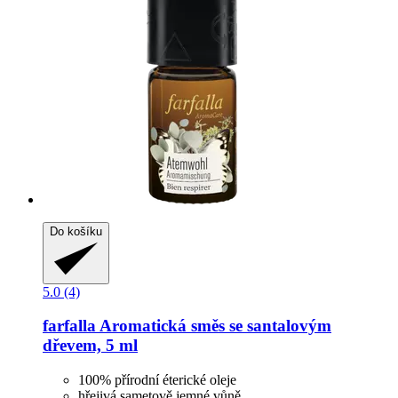
Do košíku
5.0 (4)
farfalla
Aromatická směs se santalovým
dřevem, 5 ml
100% přírodní éterické oleje
hřejivá sametově jemné vůně