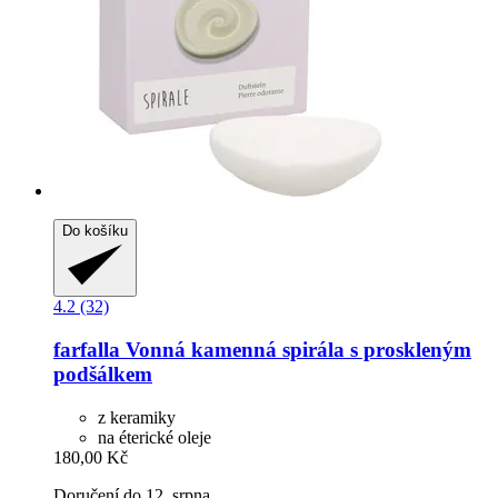
Do košíku
4.2 (32)
farfalla
Vonná kamenná spirála s proskleným
podšálkem
z keramiky
na éterické oleje
180,00 Kč
Doručení do 12. srpna