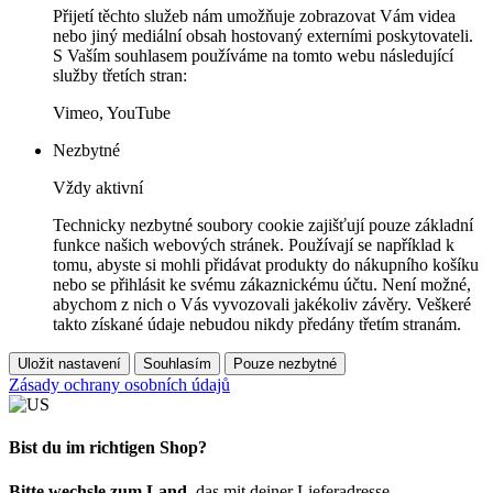
Přijetí těchto služeb nám umožňuje zobrazovat Vám videa
nebo jiný mediální obsah hostovaný externími poskytovateli.
S Vaším souhlasem používáme na tomto webu následující
služby třetích stran:
Vimeo, YouTube
Nezbytné
Vždy aktivní
Technicky nezbytné soubory cookie zajišťují pouze základní
funkce našich webových stránek. Používají se například k
tomu, abyste si mohli přidávat produkty do nákupního košíku
nebo se přihlásit ke svému zákaznickému účtu. Není možné,
abychom z nich o Vás vyvozovali jakékoliv závěry. Veškeré
takto získané údaje nebudou nikdy předány třetím stranám.
Uložit nastavení
Souhlasím
Pouze nezbytné
Zásady ochrany osobních údajů
Bist du im richtigen Shop?
Bitte wechsle zum Land
, das mit deiner Lieferadresse