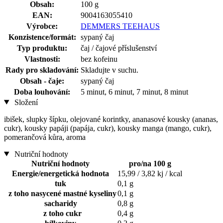
Obsah:
100 g
EAN:
9004163055410
Výrobce:
DEMMERS TEEHAUS
Konzistence/formát:
sypaný čaj
Typ produktu:
čaj / čajové příslušenství
Vlastnosti:
bez kofeinu
Rady pro skladování:
Skladujte v suchu.
Obsah - čaje:
sypaný čaj
Doba louhování:
5 minut, 6 minut, 7 minut, 8 minut
Složení
ibišek, slupky šípku, olejované korintky, ananasové kousky (ananas,
cukr), kousky papáji (papája, cukr), kousky manga (mango, cukr),
pomerančová kůra, aroma
Nutriční hodnoty
Nutriční hodnoty
pro/na 100 g
Energie/energetická hodnota
15,99 / 3,82 kj / kcal
tuk
0,1 g
z toho nasycené mastné kyseliny
0,1 g
sacharidy
0,8 g
z toho cukr
0,4 g