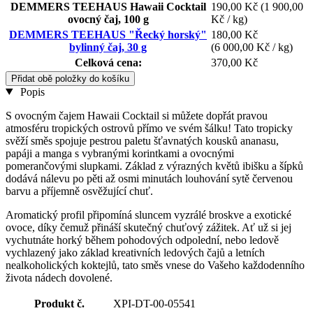
DEMMERS TEEHAUS Hawaii Cocktail
190,00 Kč
(1 900,00
ovocný čaj, 100 g
Kč / kg)
DEMMERS TEEHAUS "Řecký horský"
180,00 Kč
bylinný čaj, 30 g
(6 000,00 Kč / kg)
Celková cena:
370,00 Kč
Přidat obě položky do košíku
Popis
S ovocným čajem Hawaii Cocktail si můžete dopřát pravou
atmosféru tropických ostrovů přímo ve svém šálku! Tato tropicky
svěží směs spojuje pestrou paletu šťavnatých kousků ananasu,
papáji a manga s vybranými korintkami a ovocnými
pomerančovými slupkami. Základ z výrazných květů ibišku a šípků
dodává nálevu po pěti až osmi minutách louhování sytě červenou
barvu a příjemně osvěžující chuť.
Aromatický profil připomíná sluncem vyzrálé broskve a exotické
ovoce, díky čemuž přináší skutečný chuťový zážitek. Ať už si jej
vychutnáte horký během pohodových odpolední, nebo ledově
vychlazený jako základ kreativních ledových čajů a letních
nealkoholických koktejlů, tato směs vnese do Vašeho každodenního
života nádech dovolené.
Produkt č.
XPI-DT-00-05541