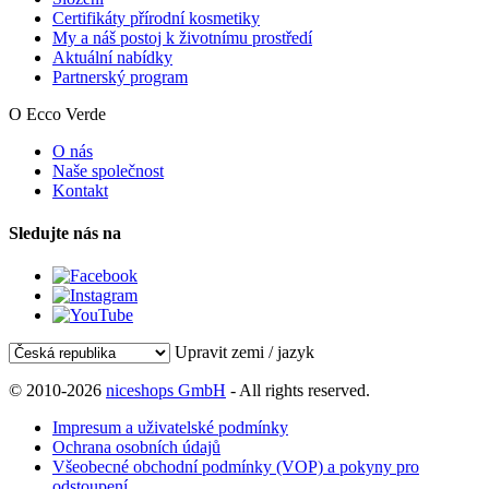
Certifikáty přírodní kosmetiky
My a náš postoj k životnímu prostředí
Aktuální nabídky
Partnerský program
O Ecco Verde
O nás
Naše společnost
Kontakt
Sledujte nás na
Upravit zemi / jazyk
© 2010-2026
niceshops GmbH
- All rights reserved.
Impresum a uživatelské podmínky
Ochrana osobních údajů
Všeobecné obchodní podmínky (VOP) a pokyny pro
odstoupení