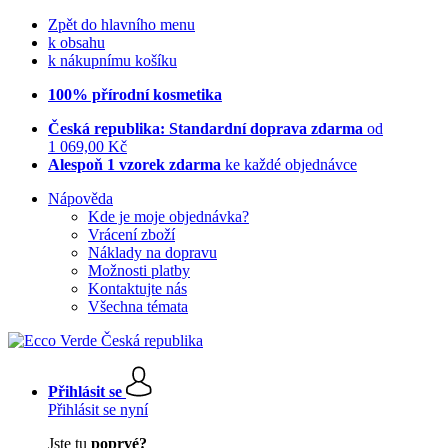
Zpět do hlavního menu
k obsahu
k nákupnímu košíku
100% přírodní kosmetika
Česká republika: Standardní doprava zdarma
od
1 069,00 Kč
Alespoň 1 vzorek zdarma
ke každé objednávce
Nápověda
Kde je moje objednávka?
Vrácení zboží
Náklady na dopravu
Možnosti platby
Kontaktujte nás
Všechna témata
Přihlásit se
Přihlásit se nyní
Jste tu
poprvé?