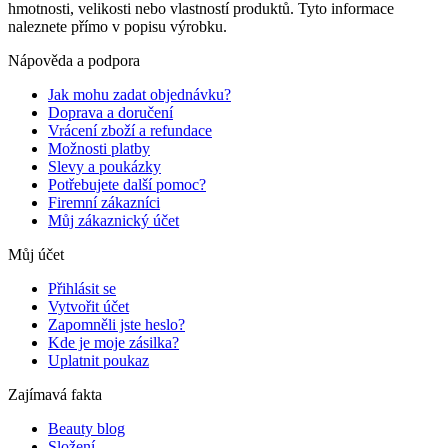
hmotnosti, velikosti nebo vlastností produktů. Tyto informace
naleznete přímo v popisu výrobku.
Nápověda a podpora
Jak mohu zadat objednávku?
Doprava a doručení
Vrácení zboží a refundace
Možnosti platby
Slevy a poukázky
Potřebujete další pomoc?
Firemní zákazníci
Můj zákaznický účet
Můj účet
Přihlásit se
Vytvořit účet
Zapomněli jste heslo?
Kde je moje zásilka?
Uplatnit poukaz
Zajímavá fakta
Beauty blog
Složení