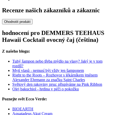
Recenze našich zákazníků a zákaznic
Ohodnotit produkt
hodnocení pro DEMMERS TEEHAUS
Hawaii Cocktail ovocný čaj (čeština)
Z našeho blogu:
Tuhý šampon nebo třeba mýdlo na vlasy? Jaký je v tom
rozdíl?
Mytí vlasů - nemusí být vždy jen šamponem
Right to the Roots – Rozhovor s lékárníkem jménem
Alexander Ehrmann za značku Saint Charles
Světový den rakoviny prsu: přispíváme na Pink Ribbon
Olej bakuchiol - hrdina v péči o pokožku
Poznejte svět Ecco Verde:
BIOEARTH
Aquatadeus Akut Cream