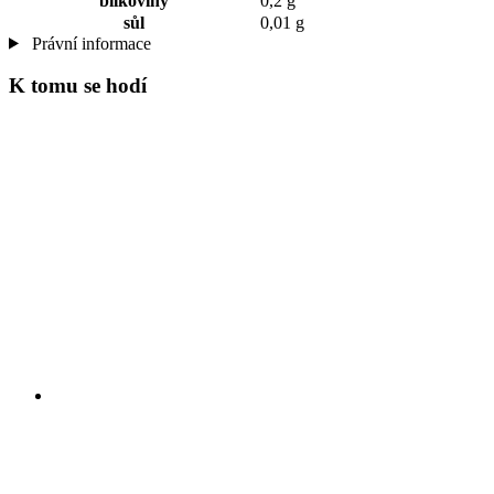
bílkoviny
0,2 g
sůl
0,01 g
Právní informace
K tomu se hodí