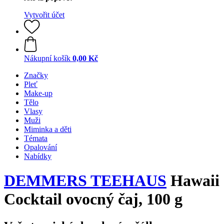
Vytvořit účet
Nákupní košík
0,00 Kč
Značky
Pleť
Make-up
Tělo
Vlasy
Muži
Miminka a děti
Témata
Opalování
Nabídky
DEMMERS TEEHAUS
Hawaii
Cocktail ovocný čaj, 100 g