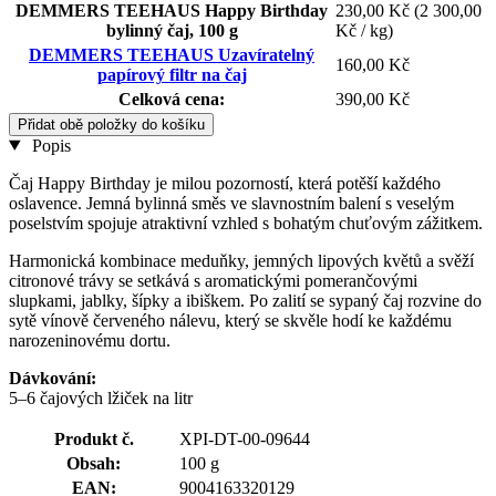
DEMMERS TEEHAUS Happy Birthday
230,00 Kč
(2 300,00
bylinný čaj, 100 g
Kč / kg)
DEMMERS TEEHAUS Uzavíratelný
160,00 Kč
papírový filtr na čaj
Celková cena:
390,00 Kč
Přidat obě položky do košíku
Popis
Čaj Happy Birthday je milou pozorností, která potěší každého
oslavence. Jemná bylinná směs ve slavnostním balení s veselým
poselstvím spojuje atraktivní vzhled s bohatým chuťovým zážitkem.
Harmonická kombinace meduňky, jemných lipových květů a svěží
citronové trávy se setkává s aromatickými pomerančovými
slupkami, jablky, šípky a ibiškem. Po zalití se sypaný čaj rozvine do
sytě vínově červeného nálevu, který se skvěle hodí ke každému
narozeninovému dortu.
Dávkování:
5–6 čajových lžiček na litr
Produkt č.
XPI-DT-00-09644
Obsah:
100 g
EAN:
9004163320129