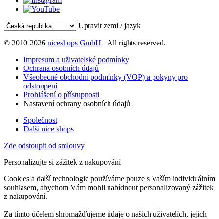
Upravit zemi / jazyk
© 2010-2026
niceshops GmbH
- All rights reserved.
Impresum a uživatelské podmínky
Ochrana osobních údajů
Všeobecné obchodní podmínky (VOP) a pokyny pro
odstoupení
Prohlášení o přístupnosti
Nastavení ochrany osobních údajů
Společnost
Další nice shops
Zde odstoupit od smlouvy
Personalizujte si zážitek z nakupování
Cookies a další technologie používáme pouze s Vaším individuálním
souhlasem, abychom Vám mohli nabídnout personalizovaný zážitek
z nakupování.
Za tímto účelem shromažďujeme údaje o našich uživatelích, jejich