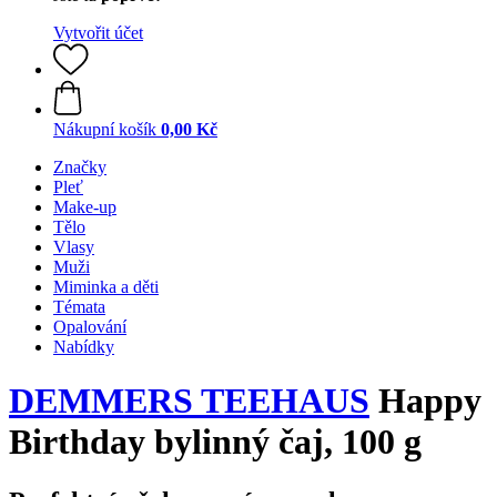
Vytvořit účet
Nákupní košík
0,00 Kč
Značky
Pleť
Make-up
Tělo
Vlasy
Muži
Miminka a děti
Témata
Opalování
Nabídky
DEMMERS TEEHAUS
Happy
Birthday bylinný čaj, 100 g