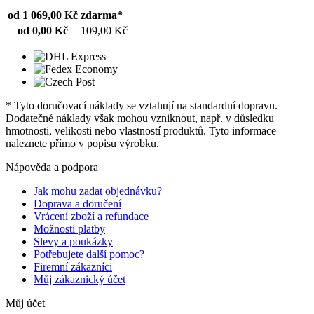
od 1 069,00 Kč
zdarma*
od 0,00 Kč
109,00 Kč
* Tyto doručovací náklady se vztahují na standardní dopravu.
Dodatečné náklady však mohou vzniknout, např. v důsledku
hmotnosti, velikosti nebo vlastností produktů. Tyto informace
naleznete přímo v popisu výrobku.
Nápověda a podpora
Jak mohu zadat objednávku?
Doprava a doručení
Vrácení zboží a refundace
Možnosti platby
Slevy a poukázky
Potřebujete další pomoc?
Firemní zákazníci
Můj zákaznický účet
Můj účet