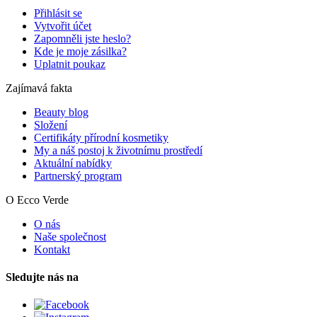
Přihlásit se
Vytvořit účet
Zapomněli jste heslo?
Kde je moje zásilka?
Uplatnit poukaz
Zajímavá fakta
Beauty blog
Složení
Certifikáty přírodní kosmetiky
My a náš postoj k životnímu prostředí
Aktuální nabídky
Partnerský program
O Ecco Verde
O nás
Naše společnost
Kontakt
Sledujte nás na