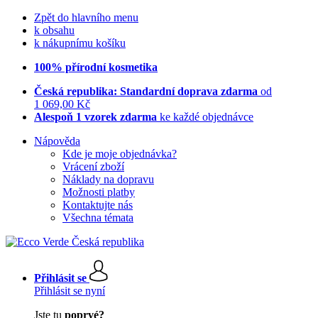
Zpět do hlavního menu
k obsahu
k nákupnímu košíku
100% přírodní kosmetika
Česká republika: Standardní doprava zdarma
od
1 069,00 Kč
Alespoň 1 vzorek zdarma
ke každé objednávce
Nápověda
Kde je moje objednávka?
Vrácení zboží
Náklady na dopravu
Možnosti platby
Kontaktujte nás
Všechna témata
Přihlásit se
Přihlásit se nyní
Jste tu
poprvé?