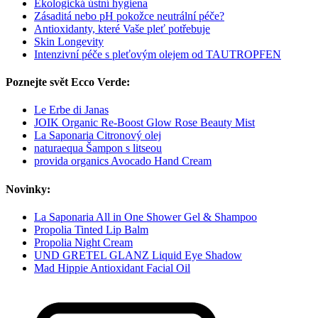
Ekologická ústní hygiena
Zásaditá nebo pH pokožce neutrální péče?
Antioxidanty, které Vaše pleť potřebuje
Skin Longevity
Intenzivní péče s pleťovým olejem od TAUTROPFEN
Poznejte svět Ecco Verde:
Le Erbe di Janas
JOIK Organic Re-Boost Glow Rose Beauty Mist
La Saponaria Citronový olej
naturaequa Šampon s litseou
provida organics Avocado Hand Cream
Novinky:
La Saponaria All in One Shower Gel & Shampoo
Propolia Tinted Lip Balm
Propolia Night Cream
UND GRETEL GLANZ Liquid Eye Shadow
Mad Hippie Antioxidant Facial Oil